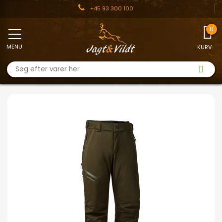
+45 93 300 100
MENU
KURV