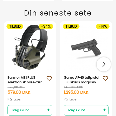
Din seneste sete
TILBUD
-34%
TILBUD
-14%
Earmor M31 PLUS
Gamo AF-10 Luftpistol
favorite_outline
favorite_outline
elektronisk høreværn
- 10 skuds magasin
- Armygrøn
879,00 DKK
1.499,00 DKK
579,00 DKK
1.295,00 DKK
På lager
På lager
Læg i kurv
Læg i kurv