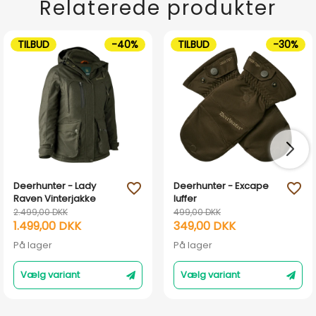
Relaterede produkter
TILBUD
-40%
TILBUD
-30%
Deerhunter - Lady
Deerhunter - Excape
favorite_outline
favorite_outline
Raven Vinterjakke
luffer
2.499,00 DKK
499,00 DKK
1.499,00 DKK
349,00 DKK
På lager
På lager
Vælg variant
Vælg variant