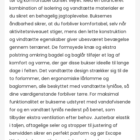
tør og komfortabel uanset vejret. Med en avanceret
kombination af isolering og vandtætte materialer er
du sikret en behagelig jagtoplevelse. Buksernes
åndbarhed sikrer, at du forbliver komfortabel, selv når
aktivitetsniveauet stiger, mens den lette konstruktion
og vindtætte egenskaber giver ubesværet bevægelse
gennem terrænet. De formsyede knæ og ekstra
polstring omkring bagdel og baglår tilføjer et lag af
komfort og varme, der gør disse bukser ideelle til lange
dage i felten. Det vandtætte design strækker sig til de
to forlommer, den ergonomiske lårlomme og
baglommen, alle beskyttet med vandtætte lynlåse, så
dine værdigenstande forbliver tørre. For maksimal
funktionalitet er bukserne udstyret med vandafvisende
for og en vandtæt lynlås nederst på benet, som
tilbyder ekstra ventilation efter behov. Justerbar elastik
i taljen, aftagelige seler og stropper til justering af
benvidden sikrer en perfekt pasform og gør Excape