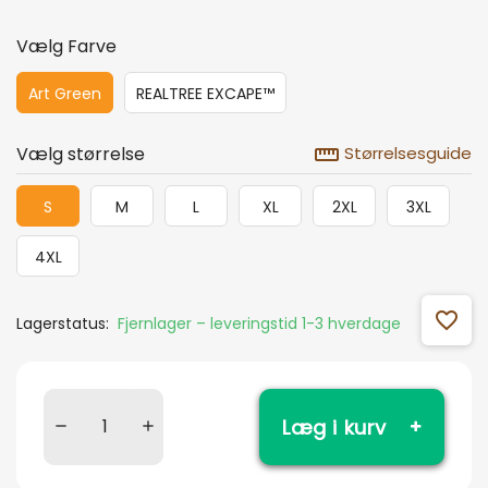
Vælg Farve
Art Green
REALTREE EXCAPE™
straighten
Vælg størrelse
Størrelsesguide
S
M
L
XL
2XL
3XL
4XL
favorite_outline
Lagerstatus:
Fjernlager – leveringstid 1-3 hverdage
Læg i kurv