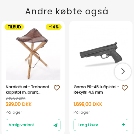
Andre købte også
TILBUD
-14%
NordicHunt - Trebenet
Gamo PR-45 Luftpistol -
favorite_outline
favorite_outline
klapstol m. brunt
Rekylfri 4,5 mm
lædersæde
349,00 DKK
299,00 DKK
1.899,00 DKK
På lager
På lager
Vælg variant
Læg i kurv