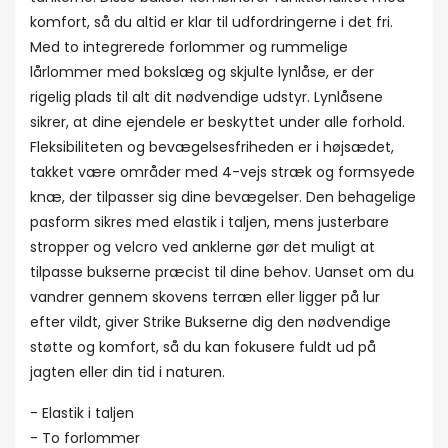
komfort, så du altid er klar til udfordringerne i det fri.
Med to integrerede forlommer og rummelige
lårlommer med bokslæg og skjulte lynlåse, er der
rigelig plads til alt dit nødvendige udstyr. Lynlåsene
sikrer, at dine ejendele er beskyttet under alle forhold.
Fleksibiliteten og bevægelsesfriheden er i højsædet,
takket være områder med 4-vejs stræk og formsyede
knæ, der tilpasser sig dine bevægelser. Den behagelige
pasform sikres med elastik i taljen, mens justerbare
stropper og velcro ved anklerne gør det muligt at
tilpasse bukserne præcist til dine behov. Uanset om du
vandrer gennem skovens terræn eller ligger på lur
efter vildt, giver Strike Bukserne dig den nødvendige
støtte og komfort, så du kan fokusere fuldt ud på
jagten eller din tid i naturen.
- Elastik i taljen
- To forlommer