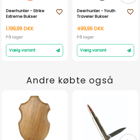
Deerhunter - Strike
Deerhunter - Youth
favorite_outline
favorite_outline
Extreme Bukser
Traveler Bukser
1.199,99 DKK
499,99 DKK
På lager
På lager
Vælg variant
Vælg variant
Andre købte også