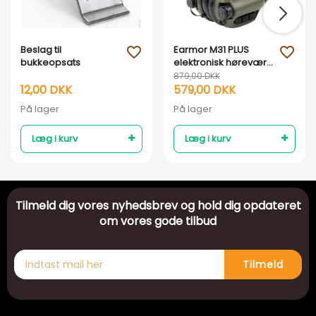
Beslag til
Earmor M31 PLUS
favorite_outline
favorite_outline
bukkeopsats
elektronisk høreværn
- Armygrøn
879,00 DKK
12,00 DKK
579,00 DKK
På lager
På lager
Læg i kurv
Læg i kurv
Tilmeld dig vores nyhedsbrev og hold dig opdateret
om vores gode tilbud
Tilmeld