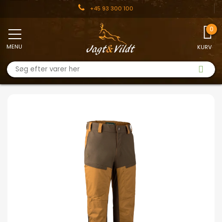
+45 93 300 100
MENU
KURV