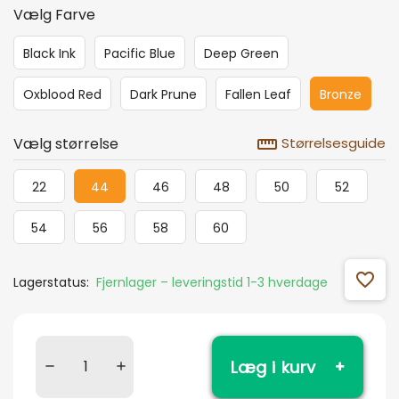
Vælg Farve
Black Ink
Pacific Blue
Deep Green
Oxblood Red
Dark Prune
Fallen Leaf
Bronze
straighten
Vælg størrelse
Størrelsesguide
22
44
46
48
50
52
54
56
58
60
favorite_outline
Lagerstatus:
Fjernlager – leveringstid 1-3 hverdage
Læg i kurv