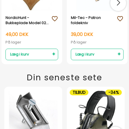
NordicHunt -
Mil-Tec - Patron
favorite_outline
favorite_outline
Bukkeplade Model 023
foldekniv
- lys eg
49,00 DKK
39,00 DKK
På lager
På lager
Læg i kurv
Læg i kurv
Din seneste sete
TILBUD
-34%