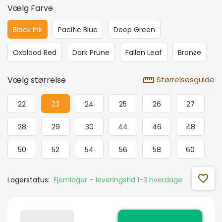
Vælg Farve
Black Ink
Pacific Blue
Deep Green
Oxblood Red
Dark Prune
Fallen Leaf
Bronze
straighten
Vælg størrelse
Størrelsesguide
22
23
24
25
26
27
28
29
30
44
46
48
50
52
54
56
58
60
favorite_outline
Lagerstatus:
Fjernlager – leveringstid 1-3 hverdage