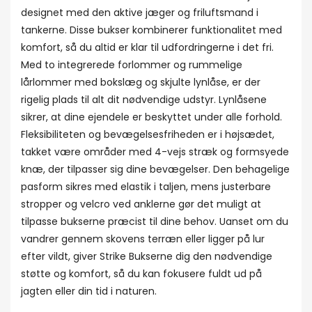
designet med den aktive jæger og friluftsmand i
tankerne. Disse bukser kombinerer funktionalitet med
komfort, så du altid er klar til udfordringerne i det fri.
Med to integrerede forlommer og rummelige
lårlommer med bokslæg og skjulte lynlåse, er der
rigelig plads til alt dit nødvendige udstyr. Lynlåsene
sikrer, at dine ejendele er beskyttet under alle forhold.
Fleksibiliteten og bevægelsesfriheden er i højsædet,
takket være områder med 4-vejs stræk og formsyede
knæ, der tilpasser sig dine bevægelser. Den behagelige
pasform sikres med elastik i taljen, mens justerbare
stropper og velcro ved anklerne gør det muligt at
tilpasse bukserne præcist til dine behov. Uanset om du
vandrer gennem skovens terræn eller ligger på lur
efter vildt, giver Strike Bukserne dig den nødvendige
støtte og komfort, så du kan fokusere fuldt ud på
jagten eller din tid i naturen.