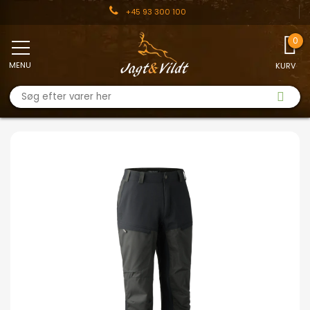
+45 93 300 100
MENU
KURV