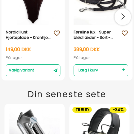
NordicHunt -
Føreline lux - Super
favorite_outline
favorite_outline
Hjorteplade - Kronhjort
blød læder - Sort -
Model 2
10mm x 220cm
149,00 DKK
389,00 DKK
På lager
På lager
Vælg variant
Læg i kurv
Din seneste sete
TILBUD
-34%