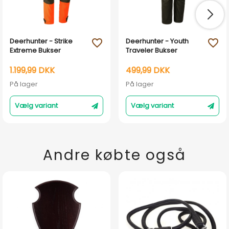
Deerhunter - Strike
Deerhunter - Youth
favorite_outline
favorite_outline
Extreme Bukser
Traveler Bukser
1.199,99 DKK
499,99 DKK
På lager
På lager
Vælg variant
Vælg variant
Andre købte også