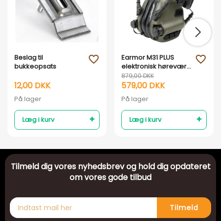
Beslag til
Earmor M31 PLUS
favorite_outline
favorite_outline
bukkeopsats
elektronisk høreværn
- Armygrøn
879,00 DKK
12,00 DKK
579,00 DKK
På lager
På lager
Læg i kurv
Læg i kurv
Tilmeld dig vores nyhedsbrev og hold dig opdateret
om vores gode tilbud
Tilmeld