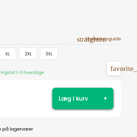
straighten
Størrelsesguide
XL
2XL
3XL
favorite
eringstid 1-3 hverdage
Læg i kurv
e på lagervarer