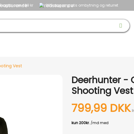
Fragtfri over 499 kr
365 dages gratis ombytning og returret
 & SKO
OPTIK
BØRN
HUND
NYHEDER
OUTLET
GAVEID
oting Vest
Deerhunter -
Shooting Vest
799,99 DKK
I