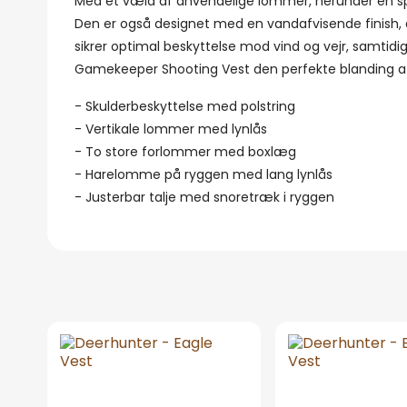
Med et væld af anvendelige lommer, herunder en sp
Den er også designet med en vandafvisende finish, d
sikrer optimal beskyttelse mod vind og vejr, samtidi
Gamekeeper Shooting Vest den perfekte blanding af b
- Skulderbeskyttelse med polstring
- Vertikale lommer med lynlås
- To store forlommer med boxlæg
- Harelomme på ryggen med lang lynlås
- Justerbar talje med snoretræk i ryggen