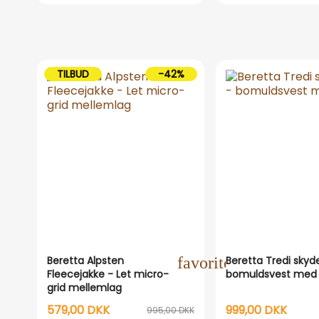
TILBUD
-42%
Beretta Alpsten
favorite_outline
Beretta Tredi skyd
Fleecejakke - Let micro-
bomuldsvest med
grid mellemlag
579,00 DKK
999,00 DKK
995,00 DKK