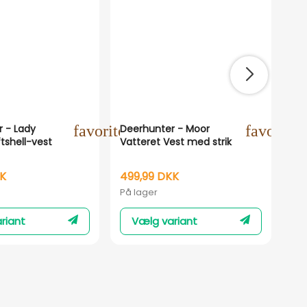
ne
 - Lady
favorite_outline
Deerhunter - Moor
favorite_
De
tshell-vest
Vatteret Vest med strik
Car
KK
499,99 DKK
49
På lager
På 
riant
Vælg variant