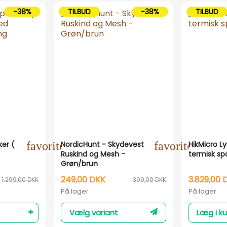
-38%
TILBUD
-38%
TILBUD
er (
favorite_outline
NordicHunt - Skydevest
favorite_outli
HikMicro Ly
Ruskind og Mesh -
termisk sp
Grøn/brun
249,00 DKK
3.829,00 
1.299,00 DKK
399,00 DKK
På lager
På lager
Vælg variant
Læg i ku