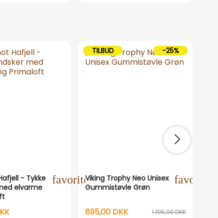
TILBUD
-25%
T
ne
afjell - Tykke
favorite_outline
Viking Trophy Neo Unisex
favorite_
Ea
med elvarme
Gummistøvle Grøn
ele
ft
Ar
DKK
895,00 DKK
57
1.195,00 DKK