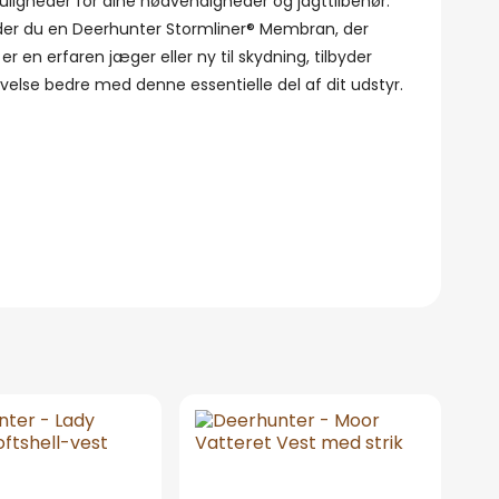
igheder for dine nødvendigheder og jagttilbehør.
inder du en Deerhunter Stormliner® Membran, der
 en erfaren jæger eller ny til skydning, tilbyder
velse bedre med denne essentielle del af dit udstyr.