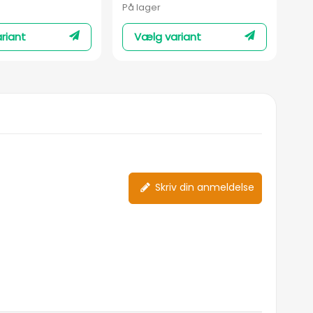
På lager
På 
riant
Vælg variant
Skriv din anmeldelse