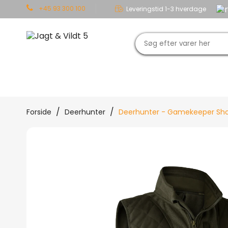
+45 93 300 100
Leveringstid 1-3 hverdage
JAGT
OUTDOOR
TØJ
Forside
Deerhunter
Deerhunter - Gamekeeper Sho