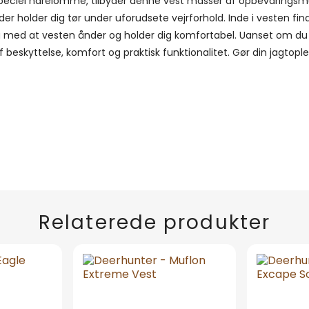
eciel harelomme, tilbyder denne vest masser af opbevaringsmul
er holder dig tør under uforudsete vejrforhold. Inde i vesten f
g med at vesten ånder og holder dig komfortabel. Uanset om du er
eskyttelse, komfort og praktisk funktionalitet. Gør din jagtople
Relaterede produkter