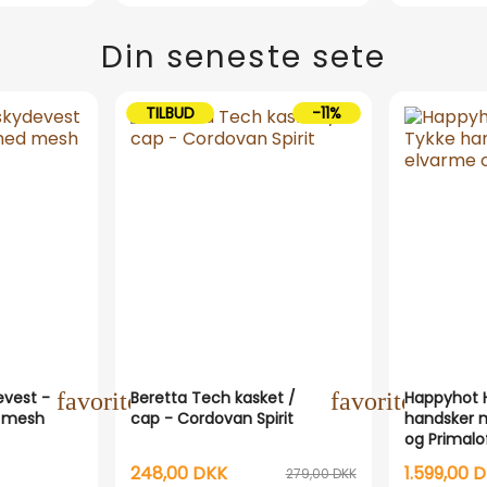
Din seneste sete
TILBUD
-11%
evest -
favorite_outline
Beretta Tech kasket /
favorite_outli
Happyhot H
 mesh
cap - Cordovan Spirit
handsker 
og Primalo
248,00 DKK
1.599,00 
279,00 DKK