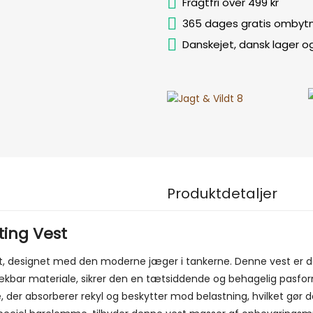
Fragtfri over 499 kr
365 dages gratis ombytn
Danskejet, dansk lager o
Produktdetaljer
ing Vest
designet med den moderne jæger i tankerne. Denne vest er den
 strækbar materiale, sikrer den en tætsiddende og behagelig pas
der absorberer rekyl og beskytter mod belastning, hvilket gør de