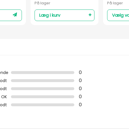
På lager
På lager
Læg i kurv
Vælg va
0
ende
0
odt
0
odt
0
OK
0
godt