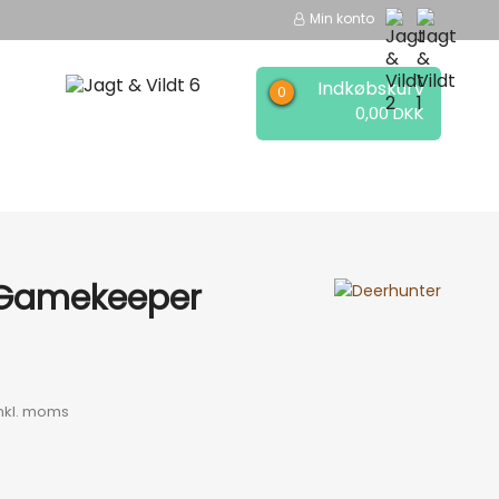
Min konto
Indkøbskurv
0,00 DKK
EER
MÆRKER
 Gamekeeper
nkl. moms