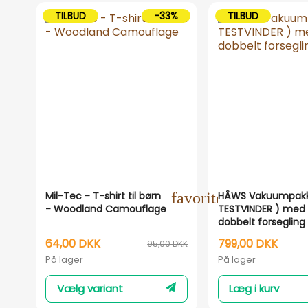
TILBUD
-33%
TILBUD
Mil-Tec - T-shirt til børn
favorite_outline
HÂWS Vakuumpakk
- Woodland Camouflage
TESTVINDER ) med
dobbelt forsegling
64,00 DKK
799,00 DKK
95,00 DKK
På lager
På lager
Vælg variant
Læg i kurv