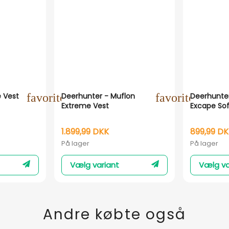
e Vest
favorite_outline
Deerhunter - Muflon
favorite_outli
Deerhunter
Extreme Vest
Excape Sof
1.899,99 DKK
899,99 D
På lager
På lager
Vælg variant
Vælg va
Andre købte også