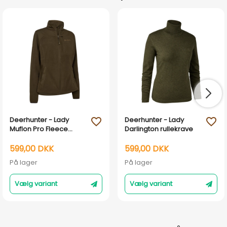
Deerhunter - Lady
Deerhunter - Lady
favorite_outline
favorite_outline
Muflon Pro Fleece
Darlington rullekrave
Jakke
599,00 DKK
599,00 DKK
På lager
På lager
Vælg variant
Vælg variant