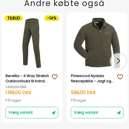
Andre købte også
TILBUD
-14%
Beretta - 4 Way Stretch
Pinewood Nydala
favorite_outline
favorite_outline
Outdoorbuks til kvinder
fleecejakke - Jagt og
- Green Moss
friluftsliv
1.399,00 DKK
1.199,00 DKK
599,00 DKK
På lager
På lager
Vælg variant
Vælg variant