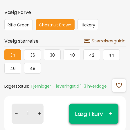
Vælg Farve
Rifle Green
Chestnut Brown
Hickory
straighten
Vælg størrelse
Størrelsesguide
34
36
38
40
42
44
46
48
favorite_outline
Lagerstatus:
Fjernlager – leveringstid 1-3 hverdage
Læg i kurv