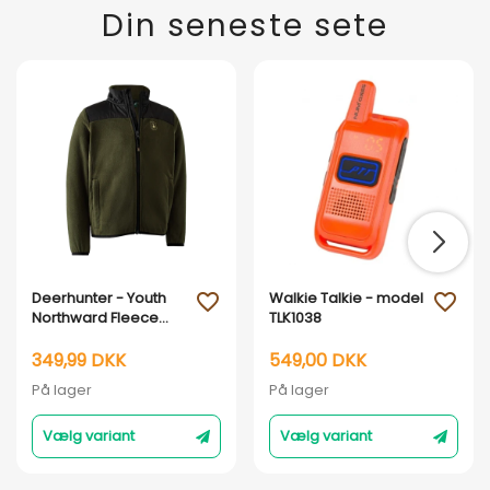
Din seneste sete
Deerhunter - Youth
Walkie Talkie - model
favorite_outline
favorite_outline
Northward Fleece
TLK1038
Jakke
349,99 DKK
549,00 DKK
På lager
På lager
Vælg variant
Vælg variant