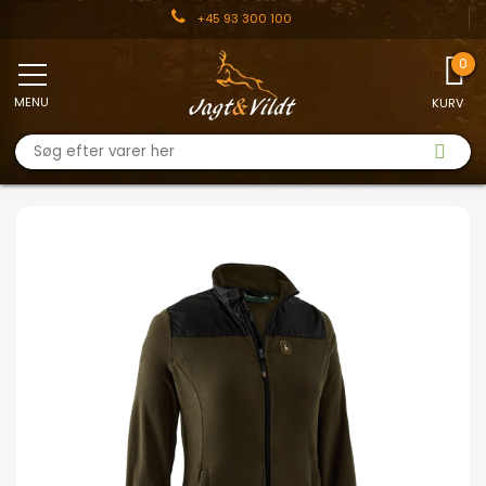
+45 93 300 100
MENU
KURV