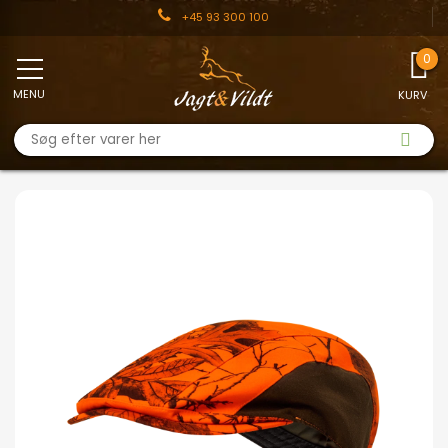
+45 93 300 100
MENU
KURV