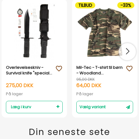
TILBUD
-33%
Overlevelseskniv -
Mil-Tec - T-shirt til børn
favorite_outline
favorite_outline
Survival knife "special
- Woodland
forces" Mil-Tec
Camouflage
95,00 DKK
275,00 DKK
64,00 DKK
På lager
På lager
Læg i kurv
Vælg variant
Din seneste sete