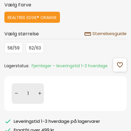
Vælg Farve
REALTREE EDGE® ORANGE
straighten
Vælg størrelse
Størrelsesguide
58/59
62/63
favorite_outline
Lagerstatus:
Fjernlager – leveringstid 1-3 hverdage
Leveringstid 1-3 hverdage på lagervarer
Fragtfri over 499 kr