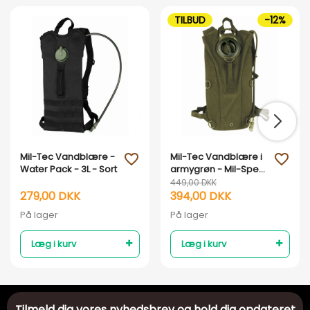
TILBUD
-12%
Mil-Tec Vandblære -
Mil-Tec Vandblære i
favorite_outline
favorite_outline
Water Pack - 3L - Sort
armygrøn - Mil-Spec
- 3L
449,00 DKK
279,00 DKK
394,00 DKK
På lager
På lager
Læg i kurv
Læg i kurv
Tilmeld dig vores nyhedsbrev og hold dig opdateret