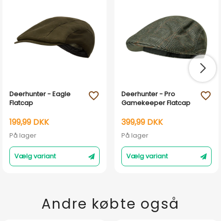
Deerhunter - Eagle
Deerhunter - Pro
favorite_outline
favorite_outline
Flatcap
Gamekeeper Flatcap
199,99 DKK
399,99 DKK
På lager
På lager
Vælg variant
Vælg variant
Andre købte også