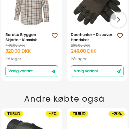
Beretta Bryggen
Deerhunter - Discover
favorite_outline
favorite_outline
Skjorte - Klassisk
Handsker
bomuldsskjorte til jagt
449,00 DKK
299,00 DKK
og outdoor -
320,00 DKK
249,00 DKK
Grey/Brown Check
På lager
På lager
Vælg variant
Vælg variant
Andre købte også
TILBUD
-7%
TILBUD
-20%