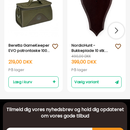
Beretta GameKeeper
NordicHunt -
favorite_outline
favorite_outline
EVO patrontaske 100 -
Bukkeplade 10 stk.
Moss/Brown Bark
Model 2
490,00 DKK
219,00 DKK
399,00 DKK
På lager
På lager
Læg i kurv
Vælg variant
Tilmeld dig vores nyhedsbrev og hold dig opdateret
om vores gode tilbud