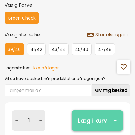
Vælg Farve
Green Check
straighten
Vælg størrelse
Størrelsesguide
39/40
41/42
43/44
45/46
47/48
favorite_outline
Lagerstatus:
Ikke på lager
Vil du have besked, når produktet er på lager igen?
Giv mig besked
Læg i kurv