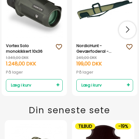
Vortex Solo
NordicHunt -
favorite_outline
favorite_outline
monokikkert 10x36
Geværfoderal -
Grøn/Sort
1.349,00 DKK
249,00 DKK
1.248,00 DKK
199,00 DKK
På lager
På lager
Læg i kurv
Læg i kurv
Din seneste sete
TILBUD
-19%