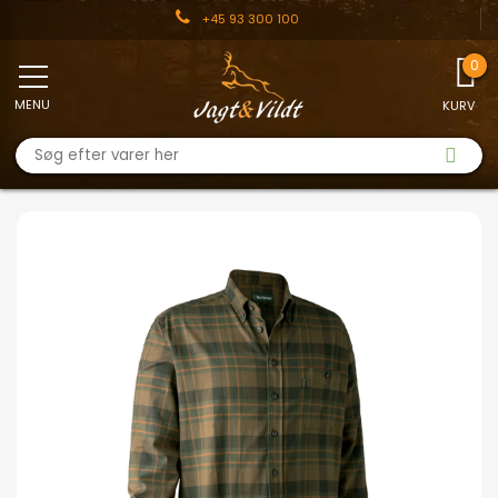
+45 93 300 100
MENU
KURV