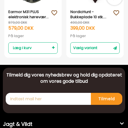
Earmor M31 PLUS
NordicHunt -
favorite_outline
favorite_outline
elektronisk høreværn
Bukkeplade 10 stk.
- Armygrøn
Model 2
879,00 DKK
490,00 DKK
579,00 DKK
399,00 DKK
På lager
På lager
Læg i kurv
Vælg variant
Tilmeld dig vores nyhedsbrev og hold dig opdateret
om vores gode tilbud
Tilmeld
Jagt & Vildt