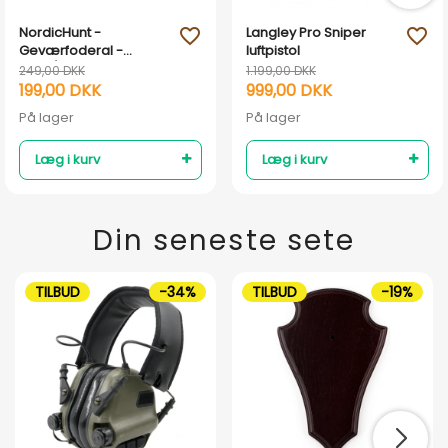
NordicHunt -
Langley Pro Sniper
favorite_outline
favorite_outline
Geværfoderal -
luftpistol
Grøn/Sort
249,00 DKK
1.199,00 DKK
199,00 DKK
999,00 DKK
På lager
På lager
Læg i kurv
Læg i kurv
Din seneste sete
TILBUD
-34%
TILBUD
-19%