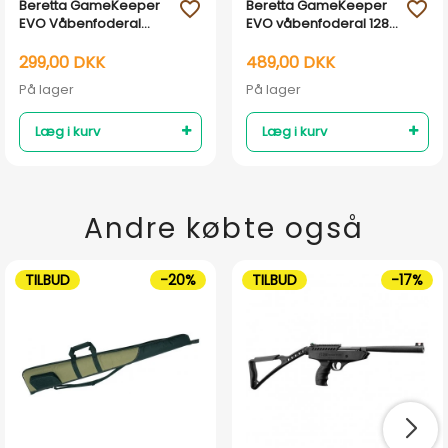
Beretta GameKeeper
Beretta GameKeeper
favorite_outline
favorite_outline
EVO Våbenfoderal
EVO våbenfoderal 128
foldbart camo - 118/135
cm - Otter & Ebony
cm
299,00 DKK
489,00 DKK
På lager
På lager
Læg i kurv
Læg i kurv
Andre købte også
TILBUD
-20%
TILBUD
-17%