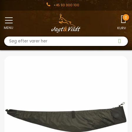
+45 93 300 100
MENU
KURV