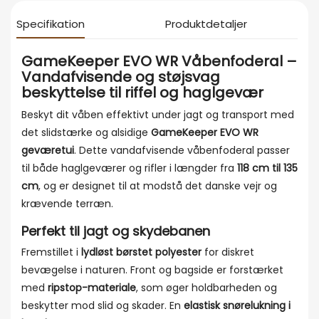
Specifikation
Produktdetaljer
GameKeeper EVO WR Våbenfoderal –
Vandafvisende og støjsvag
beskyttelse til riffel og haglgevær
Beskyt dit våben effektivt under jagt og transport med
det slidstærke og alsidige
GameKeeper EVO WR
geværetui
. Dette vandafvisende våbenfoderal passer
til både haglgeværer og rifler i længder fra
118 cm til 135
cm
, og er designet til at modstå det danske vejr og
krævende terræn.
Perfekt til jagt og skydebanen
Fremstillet i
lydløst børstet polyester
for diskret
bevægelse i naturen. Front og bagside er forstærket
med
ripstop-materiale
, som øger holdbarheden og
beskytter mod slid og skader. En
elastisk snørelukning i