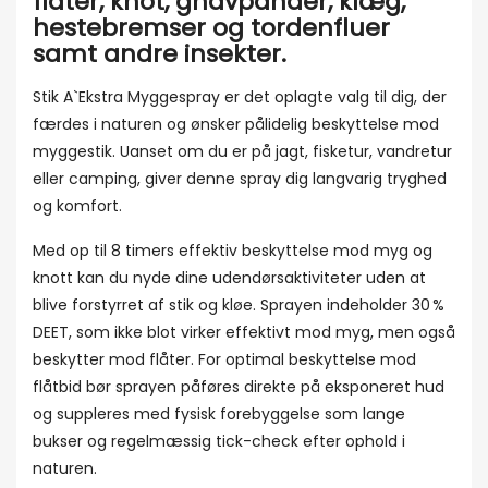
flåter, knot, gnavpander, klæg,
hestebremser og tordenfluer
samt andre insekter.
Stik A`Ekstra Myggespray er det oplagte valg til dig, der
færdes i naturen og ønsker pålidelig beskyttelse mod
myggestik. Uanset om du er på jagt, fisketur, vandretur
eller camping, giver denne spray dig langvarig tryghed
og komfort.
Med op til 8 timers effektiv beskyttelse mod myg og
knott kan du nyde dine udendørsaktiviteter uden at
blive forstyrret af stik og kløe. Sprayen indeholder 30 %
DEET, som ikke blot virker effektivt mod myg, men også
beskytter mod flåter. For optimal beskyttelse mod
flåtbid bør sprayen påføres direkte på eksponeret hud
og suppleres med fysisk forebyggelse som lange
bukser og regelmæssig tick-check efter ophold i
naturen.