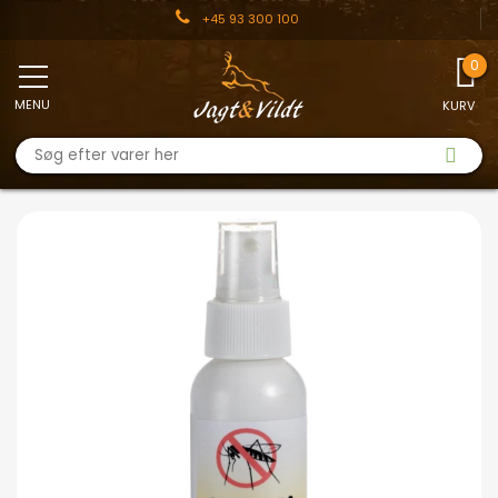
+45 93 300 100
MENU
KURV