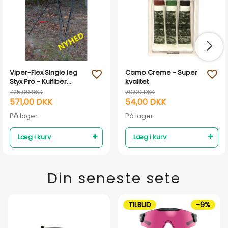
Viper-Flex Single leg
Camo Creme - Super
favorite_outline
favorite_outline
Styx Pro - Kulfiber
kvalitet
ekstra ben
725,00 DKK
79,00 DKK
571,00 DKK
54,00 DKK
På lager
På lager
Læg i kurv
Læg i kurv
Din seneste sete
TILBUD
-9%