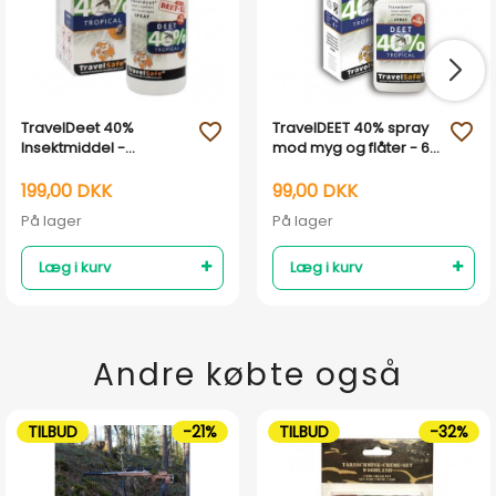
TravelDeet 40%
TravelDEET 40% spray
favorite_outline
favorite_outline
Insektmiddel -
mod myg og flåter - 60
Myggespray &
ml
flåtmiddel
199,00 DKK
99,00 DKK
På lager
På lager
Læg i kurv
Læg i kurv
Andre købte også
TILBUD
-21%
TILBUD
-32%