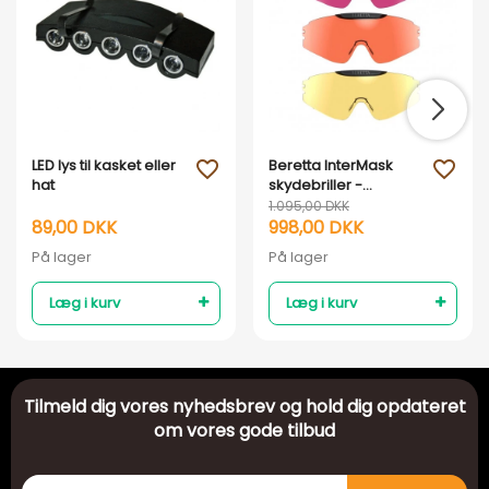
LED lys til kasket eller
Beretta InterMask
favorite_outline
favorite_outline
hat
skydebriller -
Udskiftelige linser
1.095,00 DKK
89,00 DKK
998,00 DKK
På lager
På lager
Læg i kurv
Læg i kurv
Tilmeld dig vores nyhedsbrev og hold dig opdateret
om vores gode tilbud