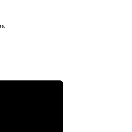
.
te.