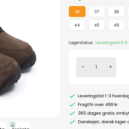
36
37
38
44
45
46
Lagerstatus:
Leveringstid 3-
Leveringstid 1-3 hverda
Fragtfri over 499 kr
365 dages gratis ombyt
Danskejet, dansk lager