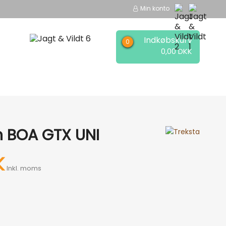
Min konto
Indkøbskurv
0,00 DKK
EER
MÆRKER
on BOA GTX UNI
K
Inkl. moms