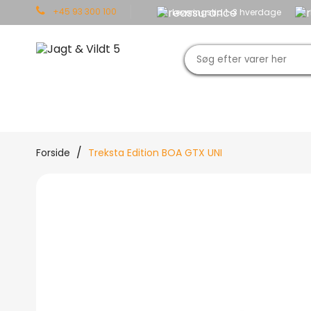
+45 93 300 100
Leveringstid 1-3 hverdage
JAGT
OUTDOOR
TØJ
Forside
Treksta Edition BOA GTX UNI