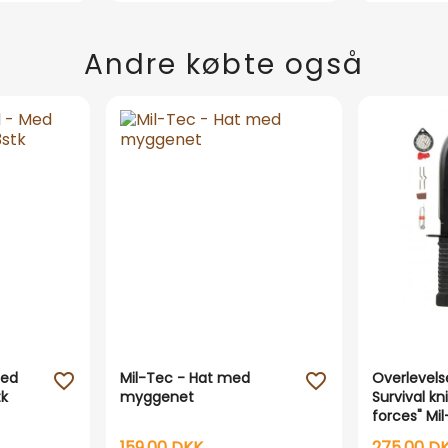
Andre købte også
Med
Mil-Tec - Hat med
Overlevels
favorite_outline
favorite_outline
tk
myggenet
Survival kn
forces" Mi
159,00 DKK
275,00 D