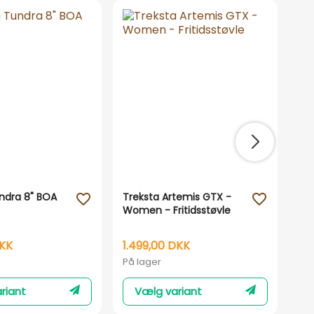
ndra 8" BOA
Treksta Artemis GTX -
Tr
favorite_outline
favorite_outline
Women - Fritidsstøvle
Stø
DKK
1.499,00 DKK
1.
På lager
På 
riant
Vælg variant