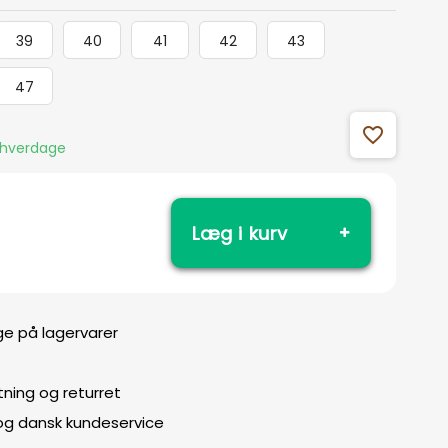
39
40
41
42
43
47
favorite_outline
5 hverdage
Læg i kurv
ge på lagervarer
ning og returret
 og dansk kundeservice