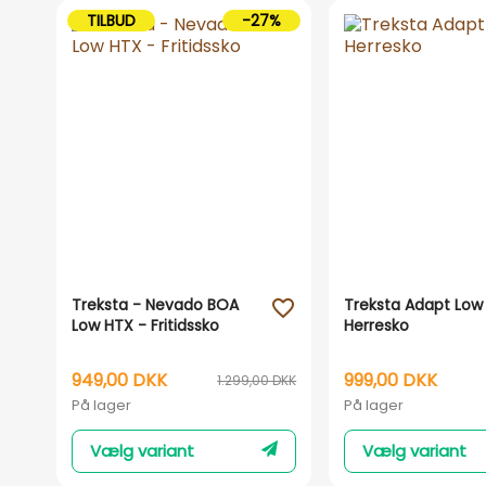
TILBUD
-27%
Treksta - Nevado BOA
Treksta Adapt Low
favorite_outline
Low HTX - Fritidssko
Herresko
949,00 DKK
999,00 DKK
1.299,00 DKK
På lager
På lager
Vælg variant
Vælg variant