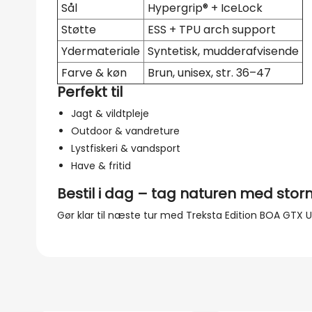
Sål
Hypergrip® + IceLock
Støtte
ESS + TPU arch support
Ydermateriale
Syntetisk, mudderafvisende
Farve & køn
Brun, unisex, str. 36–47
Perfekt til
Jagt & vildtpleje
Outdoor & vandreture
Lystfiskeri & vandsport
Have & fritid
Bestil i dag – tag naturen med stor
Gør klar til næste tur med Treksta Edition BOA GTX 