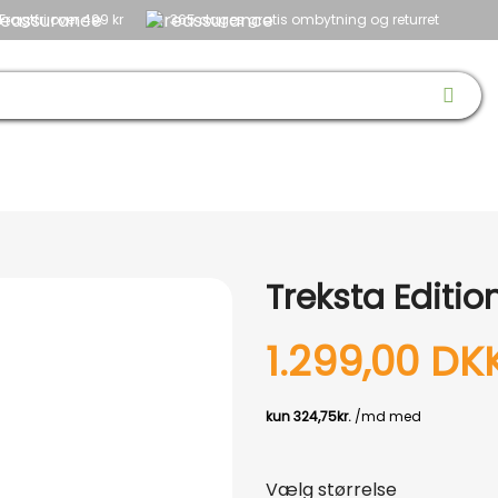
Fragtfri over 499 kr
365 dages gratis ombytning og returret
 & SKO
OPTIK
BØRN
HUND
NYHEDER
OUTLET
GAVEID
Treksta Editi
1.299,00 DK
Vælg størrelse