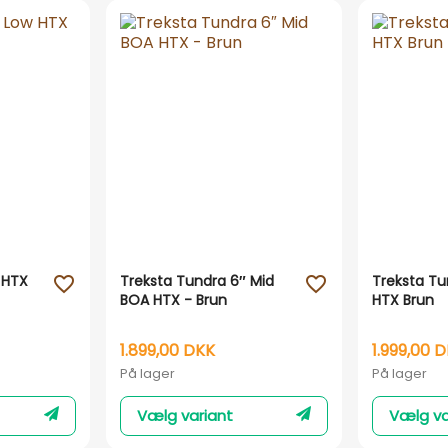
 HTX
Treksta Tundra 6″ Mid
Treksta Tu
favorite_outline
favorite_outline
BOA HTX - Brun
HTX Brun
1.899,00 DKK
1.999,00 
På lager
På lager
Vælg variant
Vælg va