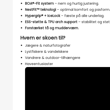
BOA®-Fit system
– nem og hurtig justering.
NestFit™ teknologi
– optimal komfort og pasform
Hypergrip® + IceLock
– fæste på alle underlag.
ESS-støtte & TPU arch support
– stabilitet og støt
Forstærket tå og mudderværn
.
Hvem er skoen til?
Jægere & naturfotografer
Lystfiskere & vandelskere
Vandrere & outdoor-tilhængere
Haveentusiaster