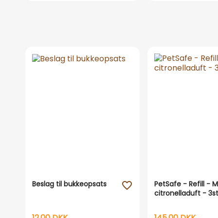
Beslag til bukkeopsats
PetSafe - Refill - 
favorite_outline
citronelladuft - 3s
12,00 DKK
145,00 DKK