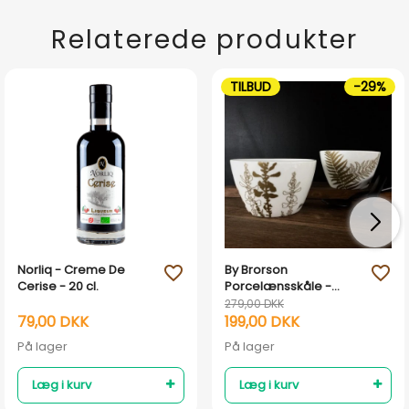
Relaterede produkter
TILBUD
-29%
Norliq - Creme De
By Brorson
favorite_outline
favorite_outline
Cerise - 20 cl.
Porcelænsskåle -
Bregne & Gyvel
279,00 DKK
79,00 DKK
199,00 DKK
På lager
På lager
Læg i kurv
Læg i kurv