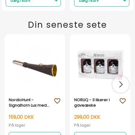
Læg i kurv
Læg i kurv
Din seneste sete
NordicHunt -
NORLIQ - 3 likører i
favorite_outline
favorite_outline
Signalhorn Lux med
gaveæske
læder 16 cm
159,00 DKK
299,00 DKK
På lager
På lager