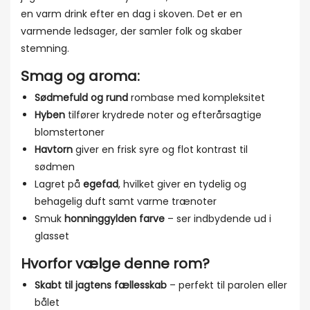
en varm drink efter en dag i skoven. Det er en
varmende ledsager, der samler folk og skaber
stemning.
Smag og aroma:
Sødmefuld og rund
rombase med kompleksitet
Hyben
tilfører krydrede noter og efterårsagtige
blomstertoner
Havtorn
giver en frisk syre og flot kontrast til
sødmen
Lagret på
egefad
, hvilket giver en tydelig og
behagelig duft samt varme trænoter
Smuk
honninggylden farve
– ser indbydende ud i
glasset
Hvorfor vælge denne rom?
Skabt til jagtens fællesskab
– perfekt til parolen eller
bålet