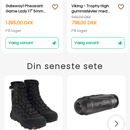
Gateway1 Pheasant
Viking - Trophy High
favorite_outline
favorite_outline
Game Lady 17" 5mm
gummistøvler med
side-zip - Grøn
UGC® sål- Grøn
949,00 DKK
1.395,00 DKK
799,00 DKK
På lager
På lager
Vælg variant
Vælg variant
Din seneste sete