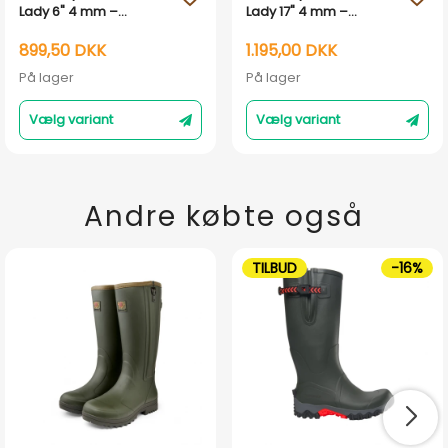
Lady 6" 4 mm –
Lady 17" 4 mm –
Vandtæt kort
Vandtæt neopren
gummistøvle til kvinder
gummistøvle – Walnut
899,50 DKK
1.195,00 DKK
– Sort
På lager
På lager
Vælg variant
Vælg variant
Andre købte også
TILBUD
-16%