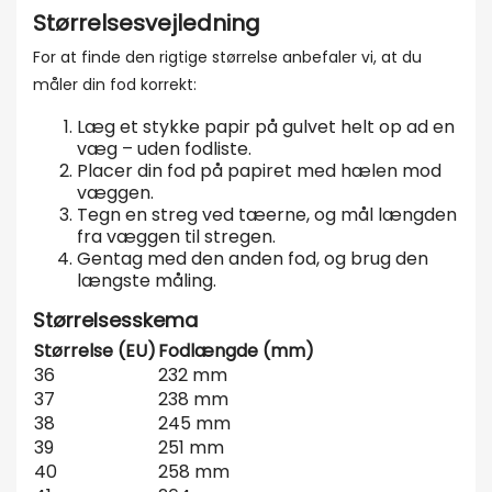
Størrelsesvejledning
For at finde den rigtige størrelse anbefaler vi, at du
måler din fod korrekt:
Læg et stykke papir på gulvet helt op ad en
væg – uden fodliste.
Placer din fod på papiret med hælen mod
væggen.
Tegn en streg ved tæerne, og mål længden
fra væggen til stregen.
Gentag med den anden fod, og brug den
længste måling.
Størrelsesskema
Størrelse (EU)
Fodlængde (mm)
36
232 mm
37
238 mm
38
245 mm
39
251 mm
40
258 mm