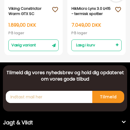
Viking Constrictor
HikMicro Lynx 3.0 LH15
favorite_outline
favorite_outline
Warm GTX SC
- termisk spotter
1.899,00 DKK
7.049,00 DKK
På lager
På lager
Vælg variant
Læg i kurv
Tilmeld dig vores nyhedsbrev og hold dig opdateret
om vores gode tilbud
Tilmeld
Jagt & Vildt