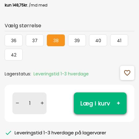
Vælg størrelse
36
37
38
39
40
41
42
favorite_outline
Lagerstatus:
Leveringstid 1-3 hverdage
Læg i kurv
Leveringstid 1-3 hverdage på lagervarer