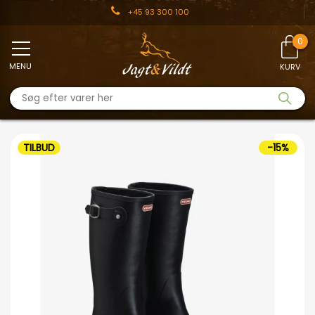
+45 93 300 100
MENU
KURV
TILBUD
-15%