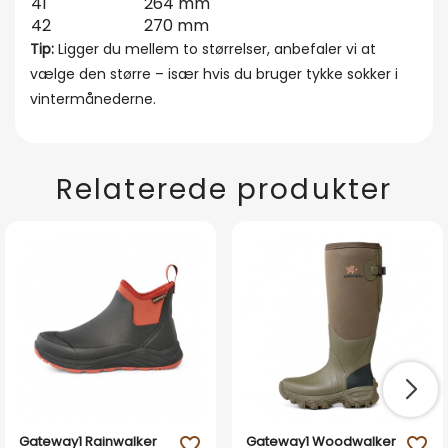
41
264 mm
42
270 mm
Tip:
Ligger du mellem to størrelser, anbefaler vi at
vælge den større – især hvis du bruger tykke sokker i
vintermånederne.
Relaterede produkter
Gateway1 Rainwalker
Gateway1 Woodwalker
favorite_outline
favorite_outline