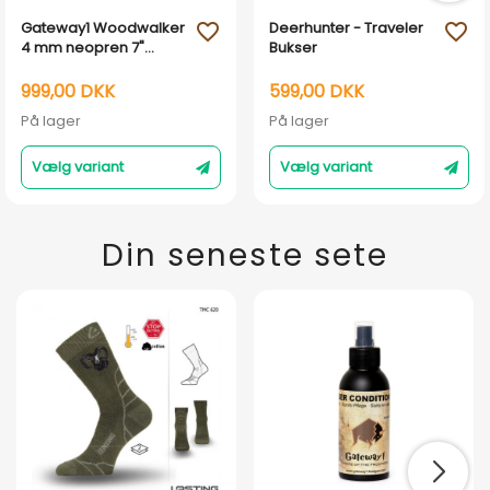
Gateway1 Woodwalker
Deerhunter - Traveler
favorite_outline
favorite_outline
4 mm neopren 7"
Bukser
jagtstøvler - Forest
Green
999,00 DKK
599,00 DKK
På lager
På lager
Vælg variant
Vælg variant
Din seneste sete