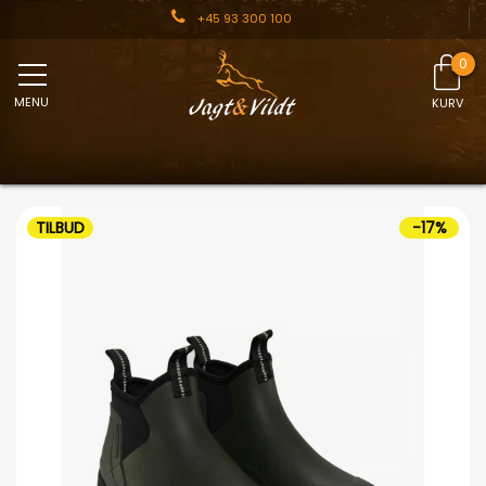
+45 93 300 100
MENU
KURV
TILBUD
-17%