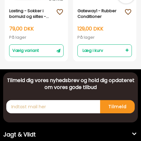
Lasting - Sokker i
Gateway1 - Rubber
favorite_outline
favorite_outline
bomuld og siltex -
Conditioner
med mufflonmotiv
79,00 DKK
129,00 DKK
På lager
På lager
Vælg variant
Læg i kurv
Tilmeld dig vores nyhedsbrev og hold dig opdateret
om vores gode tilbud
Tilmeld
Jagt & Vildt