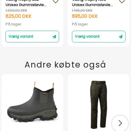
favorite_outline
favorite_outline
Unisex Gummistøvle
Unisex Gummistøvle
Grøn
Grøn
1.000,00 DKK
1.195,00 DKK
825,00 DKK
895,00 DKK
På lager
På lager
Vælg variant
Vælg variant
Andre købte også