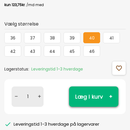
Vælg størrelse
36
37
38
39
40
41
42
43
44
45
46
favorite_outline
Lagerstatus:
Leveringstid 1-3 hverdage
Læg i kurv
Leveringstid 1-3 hverdage på lagervarer