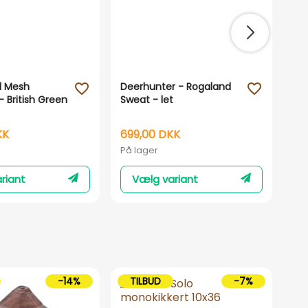
ll Mesh
Deerhunter - Rogaland
Ga
favorite_outline
favorite_outline
- British Green
Sweat - let
Lad
gum
Sor
KK
699,00 DKK
99
På lager
På 
riant
Vælg variant
-14%
TILBUD
-7%