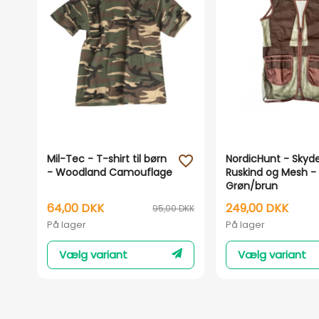
Mil-Tec - T-shirt til børn
NordicHunt - Skyd
favorite_outline
- Woodland Camouflage
Ruskind og Mesh -
Grøn/brun
64,00 DKK
249,00 DKK
95,00 DKK
På lager
På lager
Vælg variant
Vælg variant