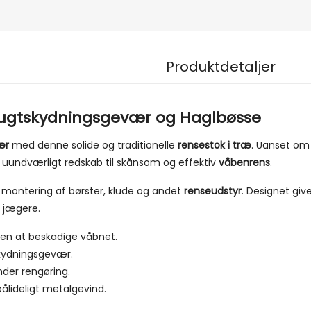
Produktdetaljer
Flugtskydningsgevær og Haglbøsse
ær
med denne solide og traditionelle
rensestok i træ
. Uanset om
t uundværligt redskab til skånsom og effektiv
våbenrens
.
 montering af børster, klude og andet
renseudstyr
. Designet giv
e jægere.
den at beskadige våbnet.
skydningsgevær.
der rengøring.
ålideligt metalgevind.