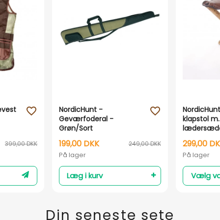
evest
NordicHunt -
NordicHunt
favorite_outline
favorite_outline
Geværfoderal -
klapstol m.
Grøn/Sort
lædersæd
199,00 DKK
299,00 D
399,00 DKK
249,00 DKK
På lager
På lager
Læg i kurv
Vælg va
Din seneste sete