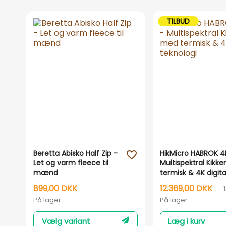
TILBUD
Beretta Abisko Half Zip -
HikMicro HABROK 4K
favorite_outline
Let og varm fleece til
Multispektral Kikk
mænd
termisk & 4K digita
teknologi
899,00 DKK
12.369,00 DKK
På lager
På lager
Vælg variant
Læg i kurv