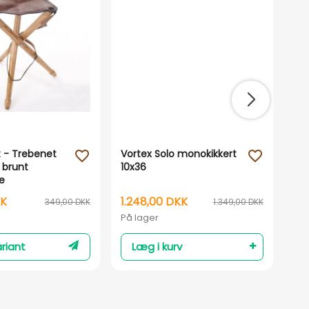
 - Trebenet
Vortex Solo monokikkert
Spe
favorite_outline
favorite_outline
 brunt
10x36
Sc
e
KK
1.248,00 DKK
14
349,00 DKK
1.349,00 DKK
På lager
På 
riant
Læg i kurv