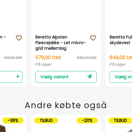
n -
Beretta Alpsten
Beretta Fu
favorite_outline
favorite_outline
Fleecejakke - Let micro-
skydevest 
grid mellemlag
579,00 DKK
649,00 D
419,00 DKK
995,00 DKK
På lager
På lager
Vælg variant
Vælg va
Andre købte også
-38%
TILBUD
-20%
TILBUD