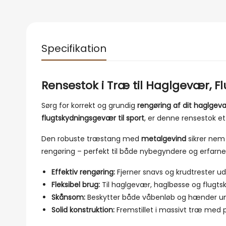
Specifikation
Rensestok i Træ til Haglgevær, 
Sørg for korrekt og grundig
rengøring af dit haglgev
flugtskydningsgevær til sport
, er denne rensestok e
Den robuste træstang med
metalgevind
sikrer nem
rengøring – perfekt til både nybegyndere og erfarn
Effektiv rengøring:
Fjerner snavs og krudtrester u
Fleksibel brug:
Til haglgevær, haglbøsse og flugt
Skånsom:
Beskytter både våbenløb og hænder un
Solid konstruktion:
Fremstillet i massivt træ med p