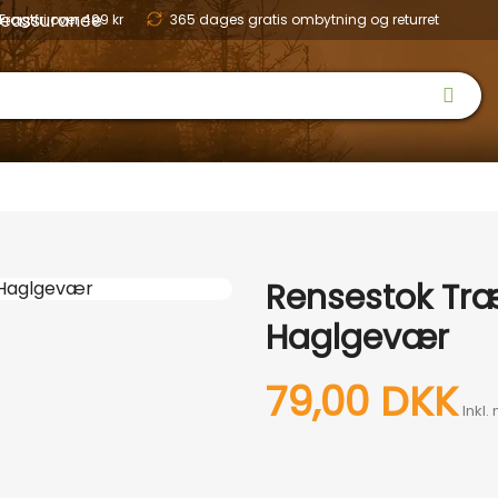
Fragtfri over 499 kr
365 dages gratis ombytning og returret
 & SKO
OPTIK
BØRN
HUND
NYHEDER
OUTLET
GAVEID
Rensestok Træ
Haglgevær
79,00 DKK
Inkl