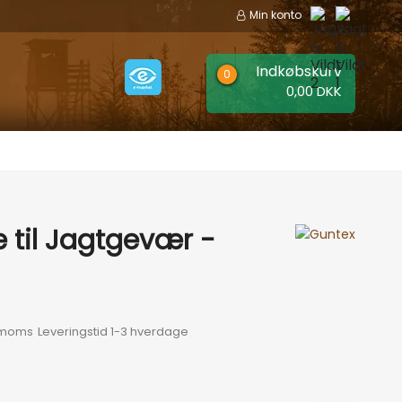
Min konto
Indkøbskurv
0,00 DKK
EER
MÆRKER
 til Jagtgevær -
. moms
Leveringstid 1-3 hverdage