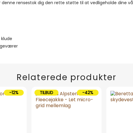
er denne rensestok dig den rette støtte til at vedligeholde dine v
 klude
sgeværer
Relaterede produkter
-12%
TILBUD
-42%