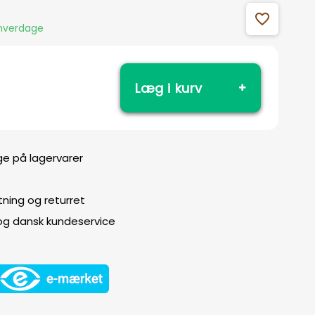
favorite_outline
 hverdage
Læg i kurv
ge på lagervarer
ning og returret
 og dansk kundeservice