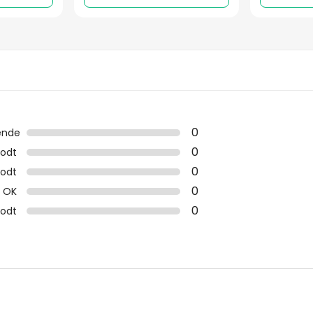
0
ende
0
odt
0
odt
0
OK
0
godt