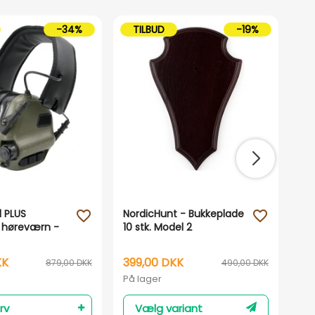
-34%
TILBUD
-19%
 PLUS
NordicHunt - Bukkeplade
Bes
favorite_outline
favorite_outline
k høreværn -
10 stk. Model 2
KK
399,00 DKK
12
879,00 DKK
490,00 DKK
På lager
På 
rv
Vælg variant