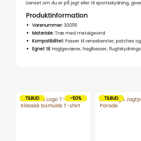
Uanset om du er på jagt eller til sportsskydning, giv
Produktinformation
Varenummer:
3001111
Materiale:
Træ med metalgevind
Kompatibilitet:
Passer til rensebørster, patches og
Egnet til:
Haglgeværer, haglbøsser, flugtskydning
TILBUD
-50%
TILBUD