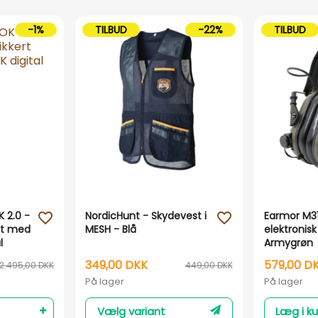
-1%
TILBUD
-22%
TILBUD
 2.0 -
NordicHunt - Skydevest i
Earmor M31
favorite_outline
favorite_outline
ert med
MESH - Blå
elektronis
l
Armygrøn
349,00 DKK
579,00 D
12.495,00 DKK
449,00 DKK
På lager
På lager
Vælg variant
Læg i ku