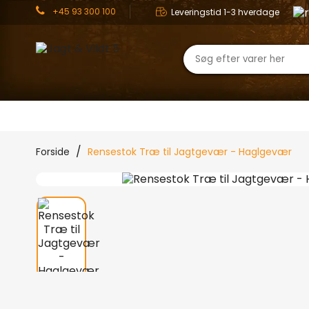
+45 93 300 100
Leveringstid 1-3 hverdage
JAGT
OUTDOOR
TØJ
Forside
Rensestok Træ til Jagtgevær - Haglgevær