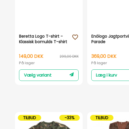
Beretta Logo T-shirt -
Enólogo Jagtportvi
favorite_outline
Klassisk bomulds T-shirt
Parade
149,00 DKK
369,00 DKK
299,00 DKK
På lager
På lager
Vælg variant
Læg i kurv
TILBUD
-33%
TILBUD