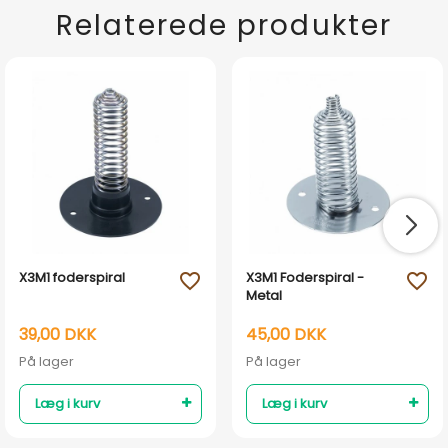
Relaterede produkter
X3M1 foderspiral
X3M1 Foderspiral -
favorite_outline
favorite_outline
Metal
39,00 DKK
45,00 DKK
På lager
På lager
Læg i kurv
Læg i kurv