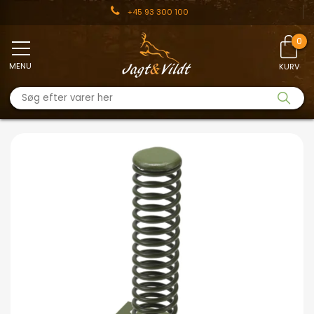
+45 93 300 100
MENU
KURV