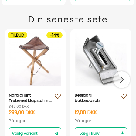
Din seneste sete
TILBUD
-14%
NordicHunt -
Beslag til
favorite_outline
favorite_outline
Trebenet klapstol m.
bukkeopsats
brunt lædersæde
349,00 DKK
299,00 DKK
12,00 DKK
På lager
På lager
Vælg variant
Læg i kurv