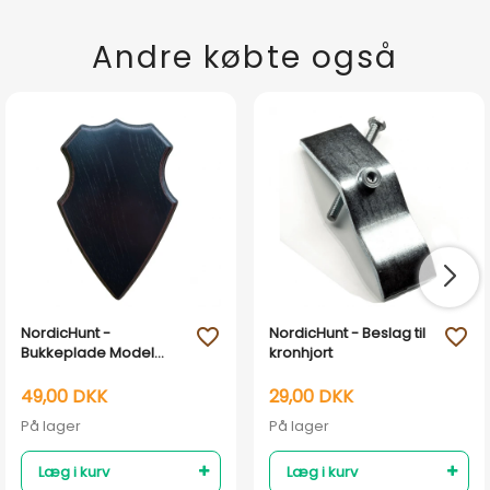
Andre købte også
NordicHunt -
NordicHunt - Beslag til
favorite_outline
favorite_outline
Bukkeplade Model
kronhjort
41102
49,00 DKK
29,00 DKK
På lager
På lager
Læg i kurv
Læg i kurv