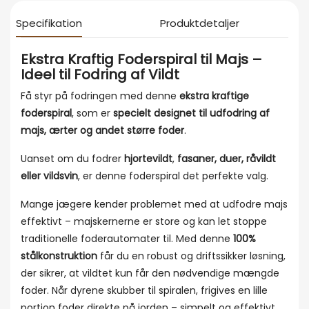
Specifikation
Produktdetaljer
Ekstra Kraftig Foderspiral til Majs –
Ideel til Fodring af Vildt
Få styr på fodringen med denne
ekstra kraftige
foderspiral
, som er
specielt designet til udfodring af
majs, ærter og andet større foder
.
Uanset om du fodrer
hjortevildt
,
fasaner, duer, råvildt
eller vildsvin
, er denne foderspiral det perfekte valg.
Mange jægere kender problemet med at udfodre majs
effektivt – majskernerne er store og kan let stoppe
traditionelle foderautomater til. Med denne
100%
stålkonstruktion
får du en robust og driftssikker løsning,
der sikrer, at vildtet kun får den nødvendige mængde
foder. Når dyrene skubber til spiralen, frigives en lille
portion foder direkte på jorden – simpelt og effektivt.