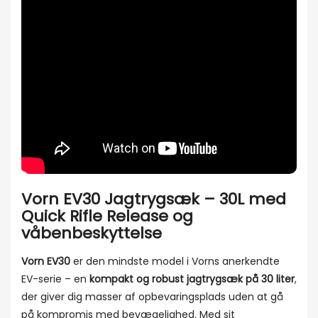
Vorn EV30 Jagtrygsæk – 30L med
Quick Rifle Release og
våbenbeskyttelse
Vorn EV30
er den mindste model i Vorns anerkendte
EV-serie – en
kompakt og robust jagtrygsæk på 30 liter
,
der giver dig masser af opbevaringsplads uden at gå
på kompromis med bevægelighed. Med sit