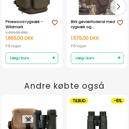
Pinewood rygsæk -
Birk geværfoderal med
favorite_outline
favorite_outline
Wildmark
rygsæk og
bæreremme
2.099,00 DKK
1.885,00 DKK
1.575,00 DKK
På lager
På lager
Læg i kurv
Læg i kurv
Andre købte også
TILBUD
-6%