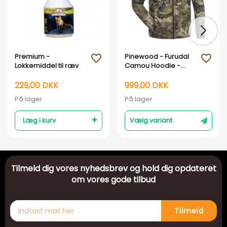
Premium -
Pinewood - Furudal
favorite_outline
favorite_outline
Lokkemiddel til ræv
Camou Hoodie -
Powerfleece
229,00 DKK
999,00 DKK
På lager
På lager
Læg i kurv
Vælg variant
Tilmeld dig vores nyhedsbrev og hold dig opdateret
om vores gode tilbud
Tilmeld