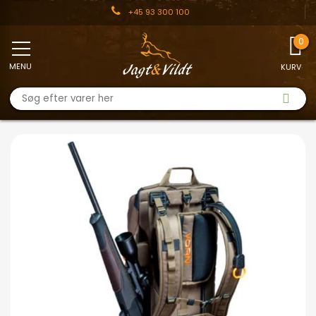
+45 93 300 100
MENU
KURV