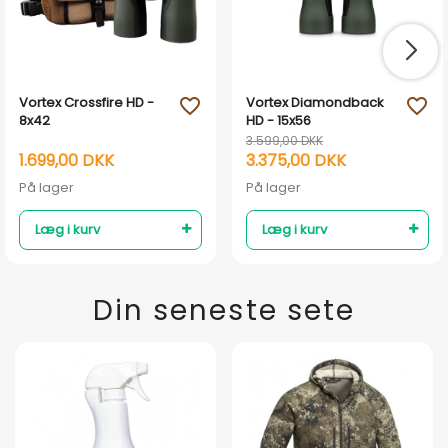
Vortex Crossfire HD -
Vortex Diamondback
favorite_outline
favorite_outline
8x42
HD - 15x56
3.599,00 DKK
1.699,00 DKK
3.375,00 DKK
På lager
På lager
Læg i kurv
Læg i kurv
Din seneste sete