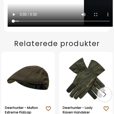
Relaterede produkter
Deerhunter - Muflon
Deerhunter - Lady
favorite_outline
favorite_outline
Extreme Flatcap
Raven Handsker