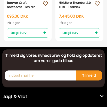
Beaver Craft
HikMicro Thunder 2.0
favorite_outline
favorite_outline
Snittesæt - Lav din
TE19 - Termisk
egen Kuksa Nak og
Kikkertsigte
Æd kop
695,00 DKK
7.445,00 DKK
På lager
På lager
Læg i kurv
Læg i kurv
Tilmeld dig vores nyhedsbrev og hold dig opdateret
om vores gode tilbud
Tilmeld
Jagt & Vildt