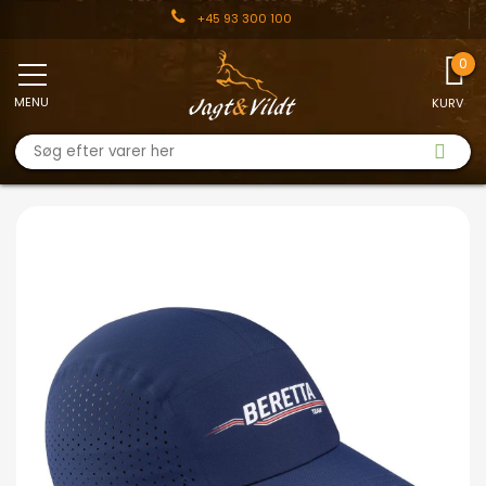
+45 93 300 100
MENU
KURV