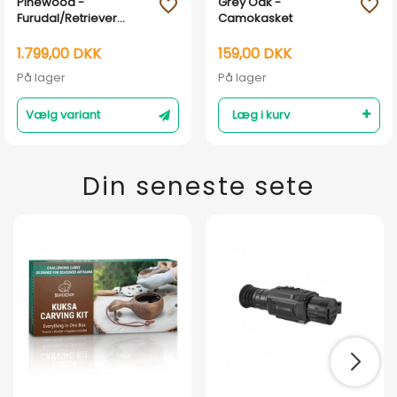
Pinewood -
Grey Oak -
favorite_outline
favorite_outline
Furudal/Retriever
Camokasket
Active Camou -
Jagtjakke
1.799,00 DKK
159,00 DKK
På lager
På lager
Vælg variant
Læg i kurv
Din seneste sete