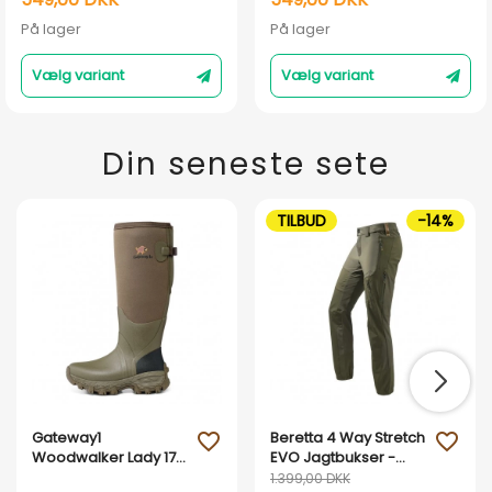
På lager
På lager
Vælg variant
Vælg variant
Din seneste sete
TILBUD
-14%
Gateway1
Beretta 4 Way Stretch
favorite_outline
favorite_outline
Woodwalker Lady 17"
EVO Jagtbukser -
4 mm – Vandtæt
Green Moss
1.399,00 DKK