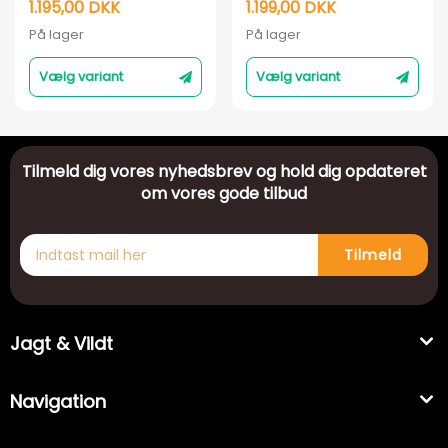
neopren
1.195,00 DKK
1.199,00 DKK
gummistøvle –
På lager
På lager
Walnut
Vælg variant
Vælg variant
Tilmeld dig vores nyhedsbrev og hold dig opdateret
om vores gode tilbud
Tilmeld
Jagt & Vildt
Navigation