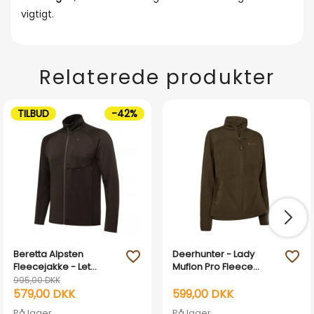
vigtigt.
Relaterede produkter
TILBUD
-42%
Beretta Alpsten
Deerhunter - Lady
favorite_outline
favorite_outline
Fleecejakke - Let
Muflon Pro Fleece
micro-grid mellemlag
Jakke
995,00 DKK
579,00 DKK
599,00 DKK
På lager
På lager