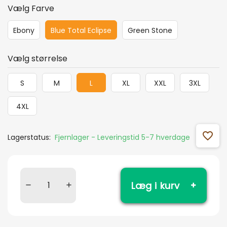
Vælg Farve
Ebony
Blue Total Eclipse
Green Stone
Vælg størrelse
S
M
L
XL
XXL
3XL
4XL
favorite_outline
Lagerstatus:
Fjernlager - Leveringstid 5-7 hverdage
Læg i kurv