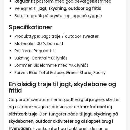
Regular fit
pasform med god bevægelsesfrihed
Velegnet til
jagt, skydning, outdoor og fritid
Beretta grafik på brystet og logo på ryggen
Specifikationer
Produkttype: Jagt trøje / outdoor sweater
Materiale: 100 % bomuld
Pasform: Regular fit
Lukning: Central YKK lynlås
Lommer: Sidelomme med YKK lynlås
Farver: Blue Total Eclipse, Green Stone, Ebony
En alsidig trøje til jagt, skydebane og
fritid
Corporate sweateren er et godt valg til jægere, skytter
og outdoor-brugere, der ønsker en
komfortabel og
slidstærk trøje
. Den fungerer både til
jagt, skydning på
skydebanen, outdoor aktiviteter og afslappet brug i
hverdagen
, hvor komfort og funktionelt design er