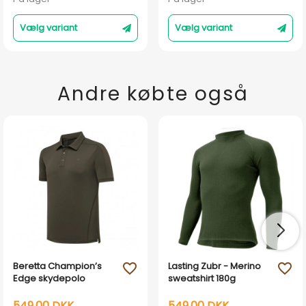
Vælg variant
Vælg variant
Andre købte også
Beretta Champion’s
Lasting Zubr - Merino
favorite_outline
favorite_outline
Edge skydepolo
sweatshirt 180g
549,00 DKK
549,00 DKK