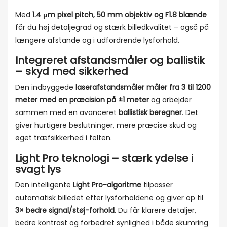
Med
1.4 μm pixel pitch, 50 mm objektiv og F1.8 blænde
får du høj detaljegrad og stærk billedkvalitet – også på
længere afstande og i udfordrende lysforhold.
Integreret afstandsmåler og ballistik
– skyd med sikkerhed
Den indbyggede
laserafstandsmåler måler fra 3 til 1200
meter med en præcision på ±1 meter
og arbejder
sammen med en avanceret
ballistisk beregner
. Det
giver hurtigere beslutninger, mere præcise skud og
øget træfsikkerhed i felten.
Light Pro teknologi – stærk ydelse i
svagt lys
Den intelligente
Light Pro-algoritme
tilpasser
automatisk billedet efter lysforholdene og giver op til
3× bedre signal/støj-forhold
. Du får klarere detaljer,
bedre kontrast og forbedret synlighed i både skumring