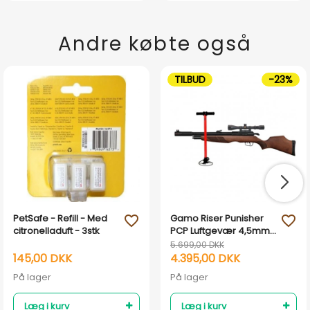
Andre købte også
TILBUD
-23%
PetSafe - Refill - Med
Gamo Riser Punisher
favorite_outline
favorite_outline
citronelladuft - 3stk
PCP Luftgevær 4,5mm
m. Kikkert & Flex Pumpe
5.699,00 DKK
145,00 DKK
4.395,00 DKK
På lager
På lager
Læg i kurv
Læg i kurv