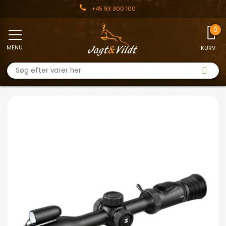
+45 93 300 100
MENU
KURV