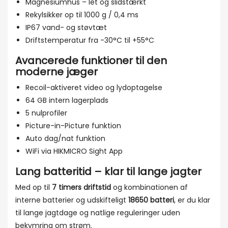
Magnesiumhus – let og slidstærkt
Rekylsikker op til 1000 g / 0,4 ms
IP67 vand- og støvtæt
Driftstemperatur fra -30°C til +55°C
Avancerede funktioner til den
moderne jæger
Recoil-aktiveret video og lydoptagelse
64 GB intern lagerplads
5 nulprofiler
Picture-in-Picture funktion
Auto dag/nat funktion
WiFi via HIKMICRO Sight App
Lang batteritid – klar til lange jagter
Med op til
7 timers driftstid
og kombinationen af
interne batterier og udskifteligt
18650 batteri
, er du klar
til lange jagtdage og natlige reguleringer uden
bekymring om strøm.