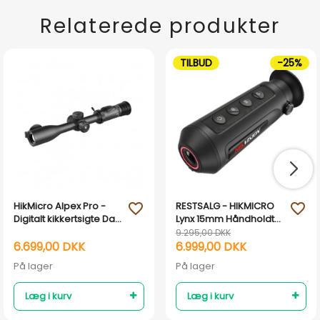
Relaterede produkter
TILBUD
-25%
HikMicro Alpex Pro -
RESTSALG - HIKMICRO
favorite_outline
favorite_outline
Digitalt kikkertsigte Dag
Lynx 15mm Håndholdt
& Natsigte
Termisk Spotter
9.295,00 DKK
6.699,00 DKK
6.999,00 DKK
På lager
På lager
Læg i kurv
Læg i kurv