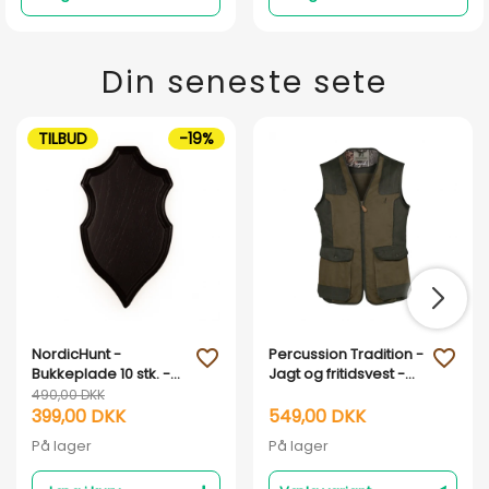
Din seneste sete
TILBUD
-19%
NordicHunt -
Percussion Tradition -
favorite_outline
favorite_outline
Bukkeplade 10 stk. -
Jagt og fritidsvest -
Model 023
Grøn
490,00 DKK
399,00 DKK
549,00 DKK
På lager
På lager