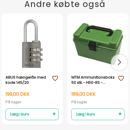
Andre købte også
ABUS hængelås med
MTM Ammunitionsboks
favorite_outline
favorite_outline
kode 145/20
50 stk.- H50-RS -
17rem-222mag
199,00 DKK
189,00 DKK
På lager
På lager
Læg i kurv
Læg i kurv