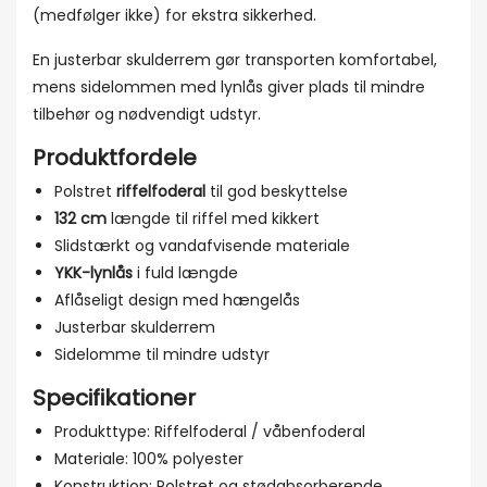
(medfølger ikke) for ekstra sikkerhed.
En justerbar skulderrem gør transporten komfortabel,
mens sidelommen med lynlås giver plads til mindre
tilbehør og nødvendigt udstyr.
Produktfordele
Polstret
riffelfoderal
til god beskyttelse
132 cm
længde til riffel med kikkert
Slidstærkt og vandafvisende materiale
YKK-lynlås
i fuld længde
Aflåseligt design med hængelås
Justerbar skulderrem
Sidelomme til mindre udstyr
Specifikationer
Produkttype: Riffelfoderal / våbenfoderal
Materiale: 100% polyester
Konstruktion: Polstret og stødabsorberende