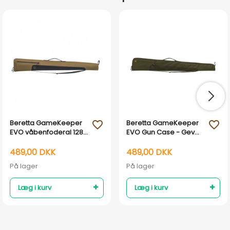
Beretta GameKeeper
Beretta GameKeeper
favorite_outline
favorite_outline
EVO våbenfoderal 128
EVO Gun Case - Gevær
cm - Otter & Ebony
foderal 140 cm.
489,00 DKK
489,00 DKK
På lager
På lager
Læg i kurv
Læg i kurv