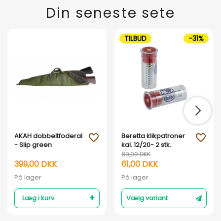
Din seneste sete
TILBUD
-31%
AKAH dobbeltfoderal
Beretta klikpatroner
favorite_outline
favorite_outline
- Slip green
kal. 12/20- 2 stk.
89,00 DKK
399,00 DKK
61,00 DKK
På lager
På lager
Læg i kurv
Vælg variant