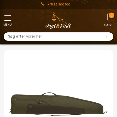
+45 93 300 100
MENU
KURV