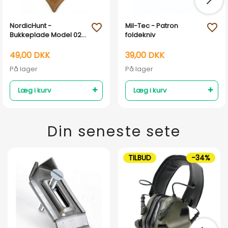
NordicHunt -
Mil-Tec - Patron
favorite_outline
favorite_outline
Bukkeplade Model 023
foldekniv
- lys eg
49,00 DKK
39,00 DKK
På lager
På lager
Læg i kurv
Læg i kurv
Din seneste sete
TILBUD
-34%