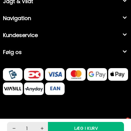
Jagt & Vildt
Navigation
Kundeservice
Følg os
1
LÆG I KURV