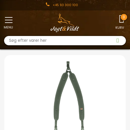
+45 93 300 100
MENU
KURV