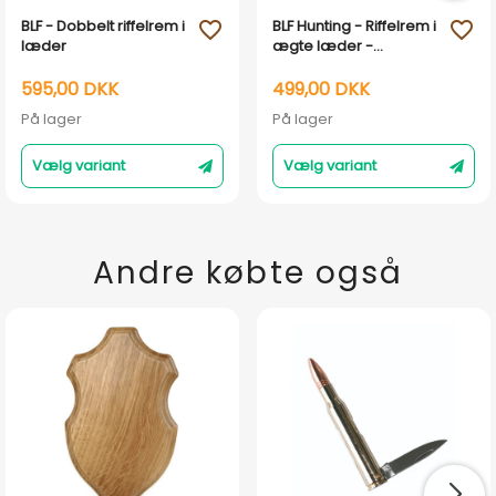
BLF - Dobbelt riffelrem i
BLF Hunting - Riffelrem i
favorite_outline
favorite_outline
læder
ægte læder -
Håndlavet i DK - 40mm
595,00 DKK
499,00 DKK
På lager
På lager
Vælg variant
Vælg variant
Andre købte også