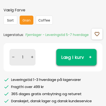
Vælg Farve
Sort
Grøn
Coffee
favorite_outline
Lagerstatus:
Fjernlager - Leveringstid 5-7 hverdage
Læg i kurv
Leveringstid 1-3 hverdage på lagervarer
Fragtfri over 499 kr
365 dages gratis ombytning og returret
Danskejet, dansk lager og dansk kundeservice