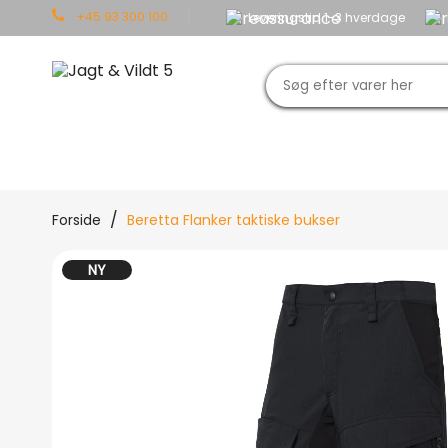
+45 93 300 100
Leveringstid 1-3 hverdage
JAGT
OUTDOOR
TØJ
Forside
Beretta Flanker taktiske bukser
NY