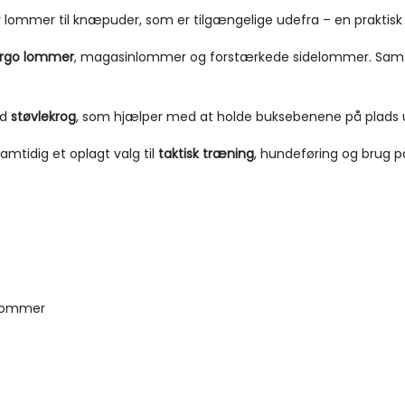
lommer til knæpuder, som er tilgængelige udefra – en praktisk lø
rgo lommer
, magasinlommer og forstærkede sidelommer. Samti
ed
støvlekrog
, som hjælper med at holde buksebenene på plads
amtidig et oplagt valg til
taktisk træning
, hundeføring og brug p
nlommer