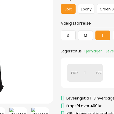
Sort
Ebony
Green S
Vælg størrelse
S
M
L
Lagerstatus:
Fjernlager - Lev
Leveringstid 1-3 hverdag
Fragtfri over 499 kr
365 dages gratis ombytn