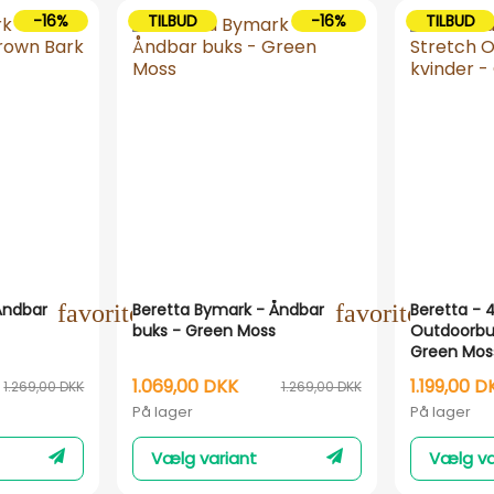
-16%
TILBUD
-16%
TILBUD
Åndbar
favorite_outline
Beretta Bymark - Åndbar
favorite_outli
Beretta - 
buks - Green Moss
Outdoorbuks
Green Mos
1.069,00 DKK
1.199,00 D
1.269,00 DKK
1.269,00 DKK
På lager
På lager
Vælg variant
Vælg va