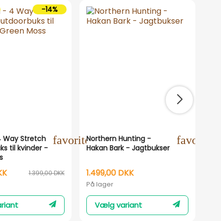
-14%
T
ne
4 Way Stretch
favorite_outline
Northern Hunting -
favorite_
Nor
 til kvinder -
Hakan Bark - Jagtbukser
Bal
s
Vin
KK
1.499,00 DKK
1.
1.399,00 DKK
På lager
På 
riant
Vælg variant