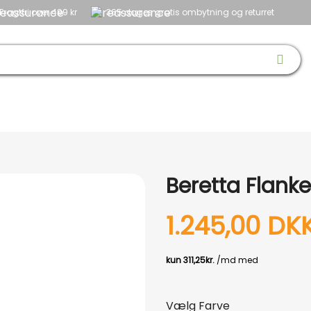
Fragtfri over 499 kr
365 dages gratis ombytning og returret
 & SKO
OPTIK
BØRN
HUND
NYHEDER
OUTLET
GAVEID
Beretta Flanke
1.245,00 DK
Vælg Farve