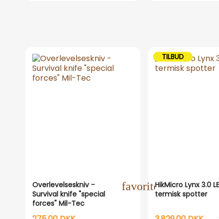
TILBUD
Overlevelseskniv -
favorite_outline
HikMicro Lynx 3.0 L
Survival knife "special
termisk spotter
forces" Mil-Tec
275,00 DKK
3.829,00 DKK