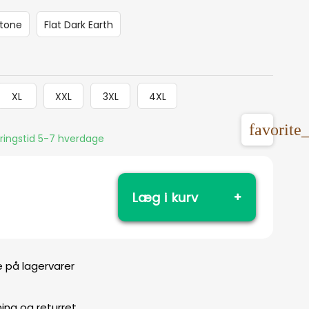
tone
Flat Dark Earth
XL
XXL
3XL
4XL
favorite
eringstid 5-7 hverdage
Læg i kurv
e på lagervarer
ing og returret