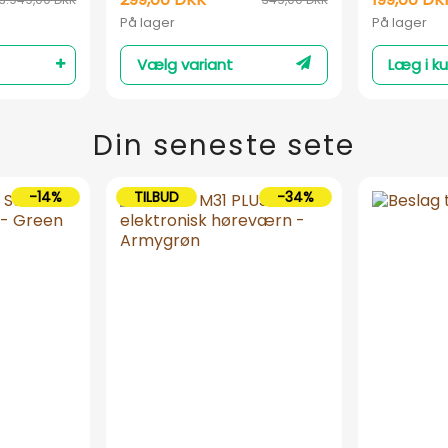
På lager
På lager
Vælg variant
Læg i ku
Din seneste sete
-14%
TILBUD
-34%