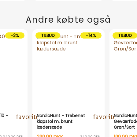
Andre købte også
-3%
TILBUD
-14%
TILBUD
E10 -
favorite_outline
NordicHunt - Trebenet
favorite_outli
NordicHunt
klapstol m. brunt
Geværfode
lædersæde
Grøn/Sort
299,00 DKK
199,00 DK
3.949,00 DKK
349,00 DKK