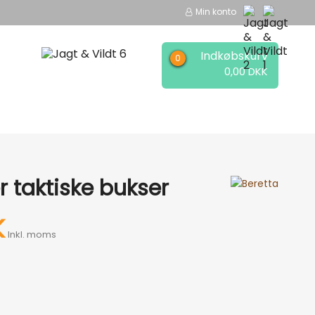
Min konto
Indkøbskurv
0,00 DKK
EER
MÆRKER
r taktiske bukser
K
Inkl. moms