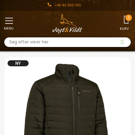
+45 93 300 100
MENU
KURV
NY