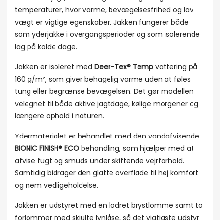
temperaturer, hvor varme, bevægelsesfrihed og lav
vægt er vigtige egenskaber. Jakken fungerer både
som yderjakke i overgangsperioder og som isolerende
lag på kolde dage.
Jakken er isoleret med
Deer-Tex® Temp
vattering på
160 g/m², som giver behagelig varme uden at føles
tung eller begrænse bevægelsen. Det gør modellen
velegnet til både aktive jagtdage, kølige morgener og
længere ophold i naturen.
Ydermaterialet er behandlet med den vandafvisende
BIONIC FINISH® ECO
behandling, som hjælper med at
afvise fugt og smuds under skiftende vejrforhold.
Samtidig bidrager den glatte overflade til høj komfort
og nem vedligeholdelse.
Jakken er udstyret med en lodret brystlomme samt to
forlommer med skjulte lynlåse, så det vigtigste udstyr