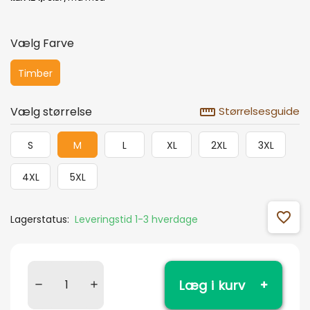
Vælg Farve
Timber
straighten
Vælg størrelse
Størrelsesguide
S
M
L
XL
2XL
3XL
4XL
5XL
favorite_outline
Lagerstatus:
Leveringstid 1-3 hverdage
Læg i kurv