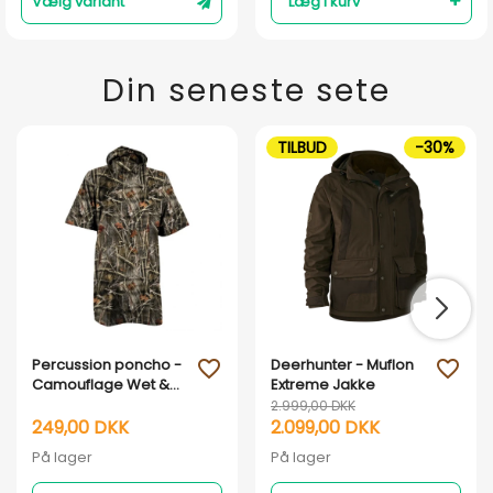
Vælg variant
Læg i kurv
Din seneste sete
TILBUD
-30%
Percussion poncho -
Deerhunter - Muflon
favorite_outline
favorite_outline
Camouflage Wet &
Extreme Jakke
Colour
2.999,00 DKK
249,00 DKK
2.099,00 DKK
På lager
På lager