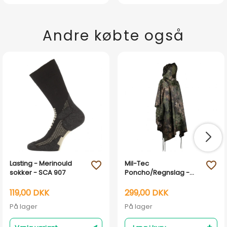
Andre købte også
Lasting - Merinould
Mil-Tec
favorite_outline
favorite_outline
sokker - SCA 907
Poncho/Regnslag -
Phantomleaf WASP l
Z3A Camouflage
119,00 DKK
299,00 DKK
På lager
På lager