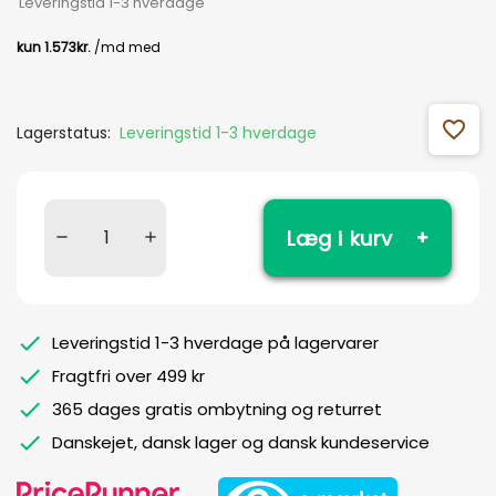
Leveringstid 1-3 hverdage
favorite_outline
Lagerstatus:
Leveringstid 1-3 hverdage
Læg i kurv
Leveringstid 1-3 hverdage på lagervarer
Fragtfri over 499 kr
365 dages gratis ombytning og returret
Danskejet, dansk lager og dansk kundeservice