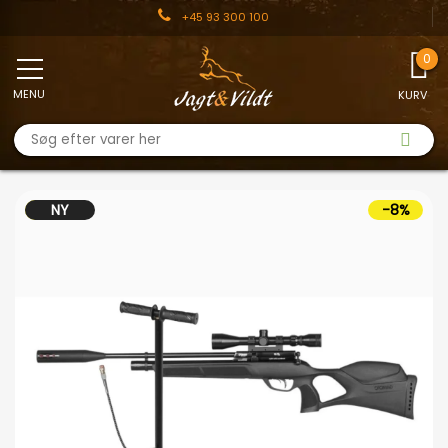
+45 93 300 100
MENU
KURV
TILBUD
NY
-8%