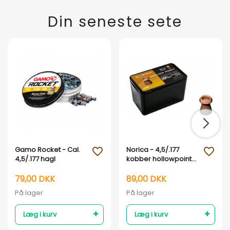
Din seneste sete
Gamo Rocket - Cal.
Norica - 4,5/.177
favorite_outline
favorite_outline
4,5/.177 hagl
kobber hollowpoint
hagl - 400 stk.
79,00 DKK
89,00 DKK
På lager
På lager
Læg i kurv
Læg i kurv