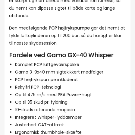
et skarpt og klart billede med variabel forstørrelse, så
du nemt kan tilpasse sigtet til både korte og lange
afstande.
Den medfølgende
PCP højtrykspumpe
gør det nemt at
fylde luftcylinderen op til 200 bar, så du hurtigt er klar
til næste skydesession.
Fordele ved Gamo GX-40 Whisper
Komplet PCP luftgeværspakke
Gamo 3-9x40 mm sigtekikkert medfølger
PCP højtrykspumpe inkluderet
Rekylfri PCP-teknologi
Op til 475 m/s med PBA Power-hagl
Op til 35 skud pr. fyldning
10-skuds roterende magasin
Integreret Whisper-lyddæmper
Justerbart CAT-aftræk
Ergonomisk thumbhole-skæfte