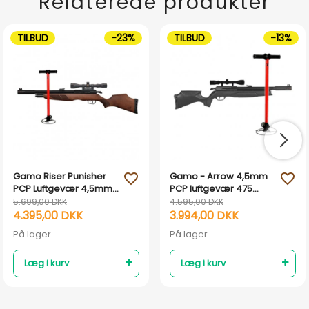
Relaterede produkter
TILBUD
-23%
TILBUD
-13%
Gamo Riser Punisher
Gamo - Arrow 4,5mm
favorite_outline
favorite_outline
PCP Luftgevær 4,5mm
PCP luftgevær 475
m. Kikkert & Flex Pumpe
m/sek - combo pakke
5.699,00 DKK
4.595,00 DKK
inkl pcp pumpe
4.395,00 DKK
3.994,00 DKK
På lager
På lager
Læg i kurv
Læg i kurv