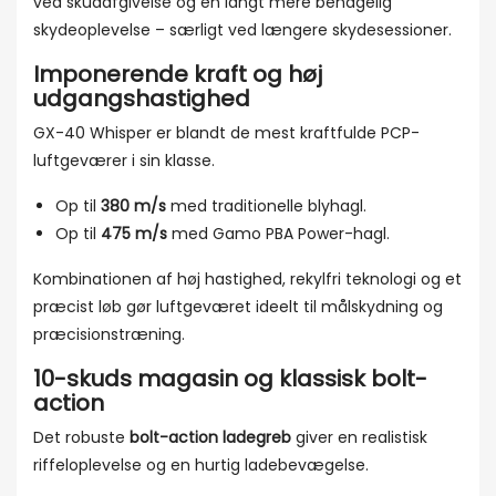
ved skudafgivelse og en langt mere behagelig
skydeoplevelse – særligt ved længere skydesessioner.
Imponerende kraft og høj
udgangshastighed
GX-40 Whisper er blandt de mest kraftfulde PCP-
luftgeværer i sin klasse.
Op til
380 m/s
med traditionelle blyhagl.
Op til
475 m/s
med Gamo PBA Power-hagl.
Kombinationen af høj hastighed, rekylfri teknologi og et
præcist løb gør luftgeværet ideelt til målskydning og
præcisionstræning.
10-skuds magasin og klassisk bolt-
action
Det robuste
bolt-action ladegreb
giver en realistisk
riffeloplevelse og en hurtig ladebevægelse.