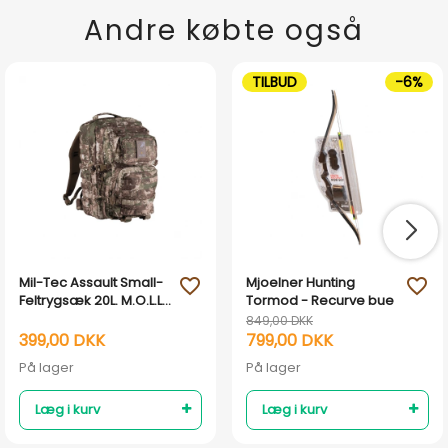
Andre købte også
TILBUD
-6%
Mil-Tec Assault Small-
Mjoelner Hunting
favorite_outline
favorite_outline
Feltrygsæk 20L. M.O.L.L.E
Tormod - Recurve bue
- WASP I Z2
849,00 DKK
399,00 DKK
799,00 DKK
På lager
På lager
Læg i kurv
Læg i kurv