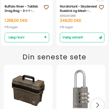
Buffalo River - Taktisk
NordicHunt - Skydevest
favorite_outline
favorite_outline
Drag Bag - 3-i-1 -
Ruskind og Mesh -
Riffelfoderal
Grøn/brun
399,00 DKK
1.299,00 DKK
249,00 DKK
På lager
På lager
Læg i kurv
Vælg variant
Din seneste sete