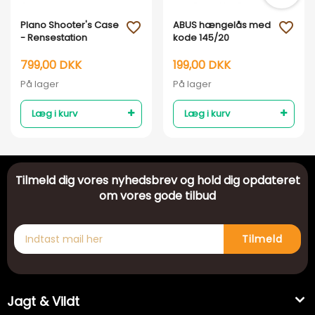
Plano Shooter's Case
ABUS hængelås med
favorite_outline
favorite_outline
- Rensestation
kode 145/20
799,00 DKK
199,00 DKK
På lager
På lager
Læg i kurv
Læg i kurv
Tilmeld dig vores nyhedsbrev og hold dig opdateret
om vores gode tilbud
Tilmeld
Jagt & Vildt