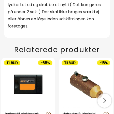
lydkortet ud og skubbe et nyt i ( Det kan gøres
på under 2 sek. ) Der skal ikke bruges værktøj
eller åbnes en låge inden udskiftningen kan
foretages.
Relaterede produkter
TILBUD
-66%
TILBUD
-16%
Lydkort til elektronisk
Hubertus Bukkekald