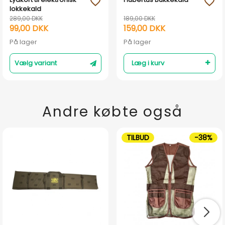
favorite_outline
favorite_outline
lokkekald
289,00 DKK
189,00 DKK
99,00 DKK
159,00 DKK
På lager
På lager
Vælg variant
Læg i kurv
Andre købte også
TILBUD
-38%