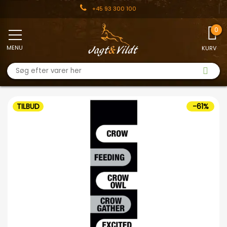
+45 93 300 100
MENU
KURV
TILBUD
-61%