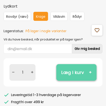
Lydkort
Rovdyr (ræv)
Krage
Vildsvin
Rådyr
favorite_outline
Lagerstatus:
På lager i nogle varianter
Vil du have besked, når produktet er på lager igen?
Giv mig besked
Læg i kurv
Leveringstid 1-3 hverdage på lagervarer
Fragtfri over 499 kr