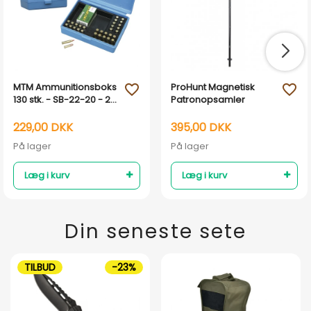
MTM Ammunitionsboks
ProHunt Magnetisk
favorite_outline
favorite_outline
130 stk. - SB-22-20 - 22
Patronopsamler
LR
229,00 DKK
395,00 DKK
På lager
På lager
Læg i kurv
Læg i kurv
Din seneste sete
TILBUD
-23%