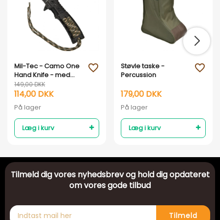
Mil-Tec - Camo One
Støvle taske -
favorite_outline
favorite_outline
Hand Knife - med
Percussion
tændstål
149,00 DKK
114,00 DKK
179,00 DKK
På lager
På lager
Læg i kurv
Læg i kurv
Tilmeld dig vores nyhedsbrev og hold dig opdateret
om vores gode tilbud
Tilmeld