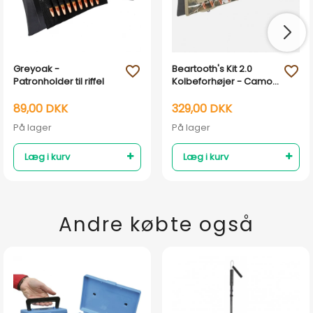
Greyoak -
Beartooth's Kit 2.0
favorite_outline
favorite_outline
Patronholder til riffel
Kolbeforhøjer - Camo
Realtree Edge
89,00 DKK
329,00 DKK
På lager
På lager
Læg i kurv
Læg i kurv
Andre købte også