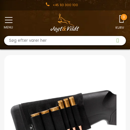
+45 93 300 100
MENU
KURV