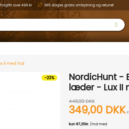
Fragtfri over 499 kr
365 dages gratis ombytning og returret
 & SKO
OPTIK
BØRN
HUND
NYHEDER
OUTLET
GAVEID
ux II med fod
NordicHunt - E
-23%
læder - Lux II
449,00 DKK
349,00 DKK
I