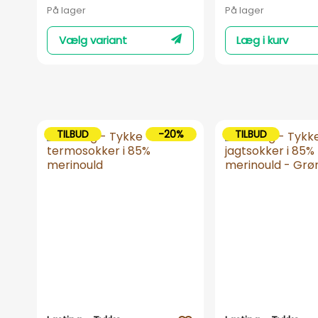
På lager
På lager
Vælg variant
Læg i kurv
TILBUD
-20%
TILBUD