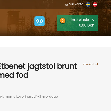
Min konto
Indkøbskurv
0,00 DKK
EER
MÆRKER
tbenet jagtstol brunt
NordicHunt
 med fod
nkl. moms
Leveringstid 1-3 hverdage