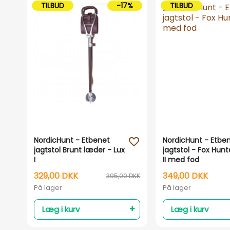
TILBUD
-17%
TILBUD
NordicHunt - Etbenet
NordicHunt - Etbe
favorite_outline
jagtstol Brunt læder - Lux
jagtstol - Fox Hunt
I
II med fod
329,00 DKK
349,00 DKK
395,00 DKK
På lager
På lager
Læg i kurv
Læg i kurv