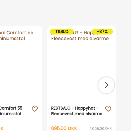
TILBUD
-37%
Comfort 55
RESTSALG - Happyhot -
16
favorite_outline
favorite_outline
iniumsstol
Fleecevest med elvarme
Hu
vi
KK
695,00 DKK
99
1.095,00 DKK