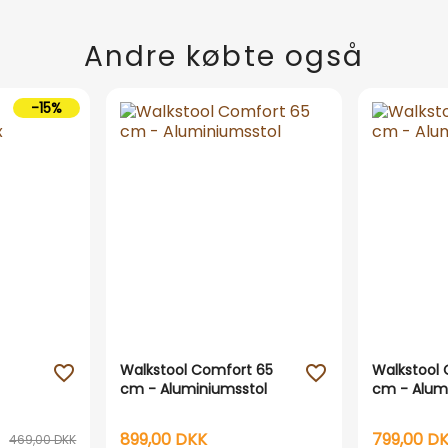
Andre købte også
-15%
Walkstool Comfort 65
Walkstool 
favorite_outline
favorite_outline
cm - Aluminiumsstol
cm - Alum
899,00 DKK
799,00 D
469,00 DKK