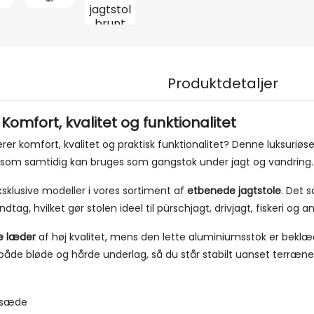
Produktdetaljer
mfort, kvalitet og funktionalitet
rer komfort, kvalitet og praktisk funktionalitet? Denne luksuriøs
ol, som samtidig kan bruges som gangstok under jagt og vandring.
klusive modeller i vores sortiment af
etbenede jagtstole
. Det 
, hvilket gør stolen ideel til pürschjagt, drivjagt, fiskeri og and
e læder
af høj kvalitet, mens den lette aluminiumsstok er bekl
både bløde og hårde underlag, så du står stabilt uanset terræne
ersæde