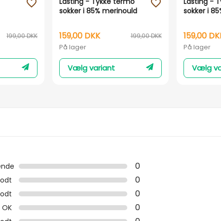
Lasting - Tykke termo
Lasting - 
favorite_outline
favorite_outline
sokker i 85% merinould
sokker i 8
159,00 DKK
159,00 DK
199,00 DKK
199,00 DKK
På lager
På lager
Vælg variant
Vælg va
0
ende
0
odt
0
odt
0
OK