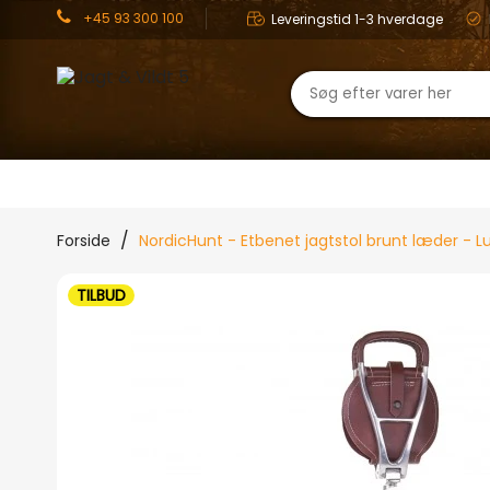
+45 93 300 100
Leveringstid 1-3 hverdage
JAGT
OUTDOOR
TØJ
Forside
NordicHunt - Etbenet jagtstol brunt læder - L
TILBUD