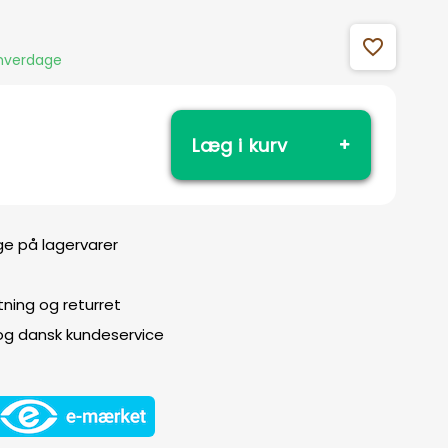
favorite_outline
 hverdage
Læg i kurv
ge på lagervarer
ning og returret
 og dansk kundeservice