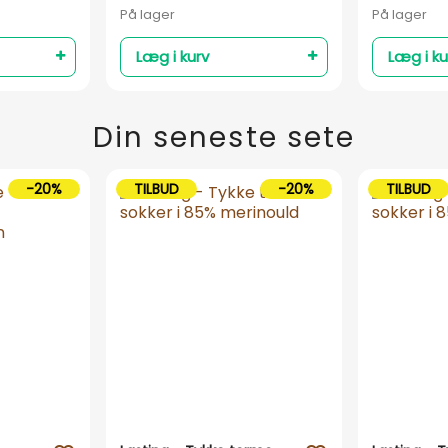
På lager
På lager
Læg i kurv
Læg i ku
Din seneste sete
-20%
TILBUD
-20%
TILBUD