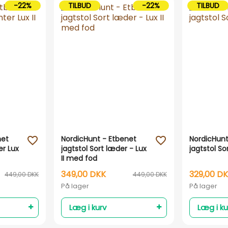
-22%
TILBUD
-22%
TILBUD
net
NordicHunt - Etbenet
NordicHunt
favorite_outline
favorite_outline
er Lux
jagtstol Sort læder - Lux
jagtstol So
II med fod
349,00 DKK
329,00 D
449,00 DKK
449,00 DKK
På lager
På lager
Læg i kurv
Læg i ku