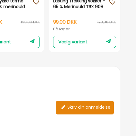
Tykke termo
Lasting Trekking sokker -
Pi
favorite_outline
favorite_outline
5% merinould
65 % Merinould TRX 908
To
K
99,00 DKK
1.
199,00 DKK
129,00 DKK
På lager
På 
riant
Vælg variant
Skriv din anmeldelse