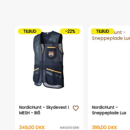
TILBUD
-22%
TILBUD
NordicHunt - Skydevest i
NordicHunt -
favorite_outline
MESH - Blå
Sneppeplade Lux
349,00 DKK
399,00 DKK
449,00 DKK