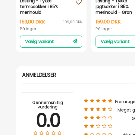
Lasting - Tykke
Lasting - Tykke
favorite_outline
termosokker i 85%
jagtsokker i 85%
merinould
merinould - Grøn
159,00 DKK
159,00 DKK
199,00 DKK
På lager
På lager
Vælg variant
Vælg variant
ANMELDELSER
Fremrag
Gennemsnitlig
vurdering
Meget g
0.0
G