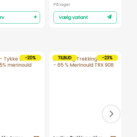
På lager
På 
rv
Vælg variant
-20%
TILBUD
-23%
T