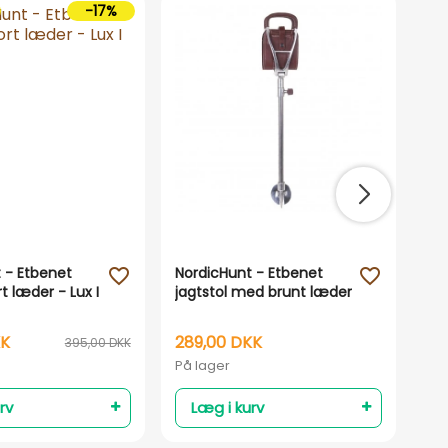
-17%
 - Etbenet
NordicHunt - Etbenet
No
favorite_outline
favorite_outline
rt læder - Lux I
jagtstol med brunt læder
jag
KK
289,00 DKK
28
395,00 DKK
På lager
På 
rv
Læg i kurv