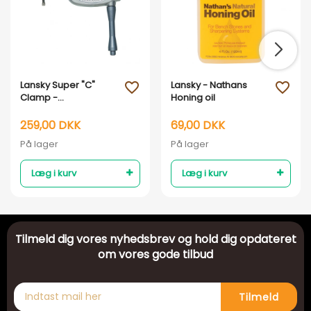
Lansky Super "C"
Lansky - Nathans
favorite_outline
favorite_outline
Clamp -
Honing oil
Bordmontage med
skruetvinge
259,00 DKK
69,00 DKK
På lager
På lager
Læg i kurv
Læg i kurv
Tilmeld dig vores nyhedsbrev og hold dig opdateret
om vores gode tilbud
Tilmeld