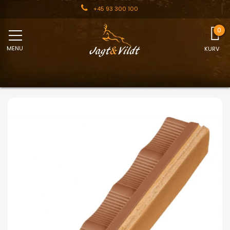
+45 93 300 100
MENU
KURV