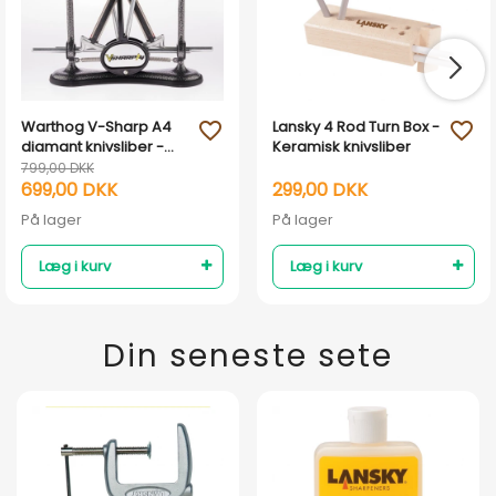
Warthog V-Sharp A4
Lansky 4 Rod Turn Box -
favorite_outline
favorite_outline
diamant knivsliber -
Keramisk knivsliber
Anthracite
799,00 DKK
699,00 DKK
299,00 DKK
På lager
På lager
Læg i kurv
Læg i kurv
Din seneste sete