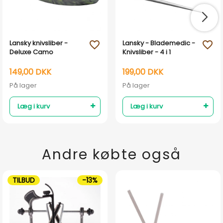
Lansky knivsliber -
Lansky - Blademedic -
favorite_outline
favorite_outline
Deluxe Camo
Knivsliber - 4 i 1
149,00 DKK
199,00 DKK
På lager
På lager
Læg i kurv
Læg i kurv
Andre købte også
TILBUD
-13%