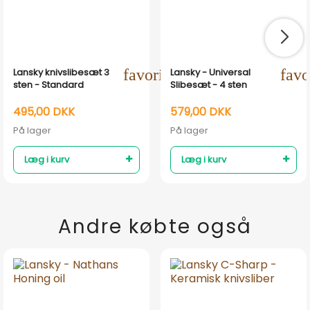
Lansky knivslibesæt 3
favorite_outline
Lansky - Universal
favo
sten - Standard
Slibesæt - 4 sten
495,00 DKK
579,00 DKK
På lager
På lager
Læg i kurv
Læg i kurv
Andre købte også