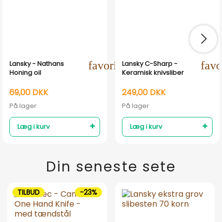
Lansky - Nathans
favorite_outline
Lansky C-Sharp -
favo
Honing oil
Keramisk knivsliber
69,00 DKK
249,00 DKK
På lager
På lager
Læg i kurv
Læg i kurv
Din seneste sete
TILBUD
-23%