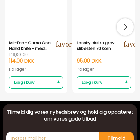
Mil-Tec - Camo One
favorite_outline
Lansky ekstra grov
favor
Hand Knife - med
slibesten 70 korn
tændstål
149,00 DKK
114,00 DKK
95,00 DKK
På lager
På lager
Læg i kurv
Læg i kurv
Tilmeld dig vores nyhedsbrev og hold dig opdateret
om vores gode tilbud
Tilmeld