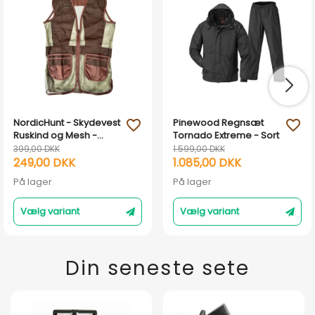
NordicHunt - Skydevest
Pinewood Regnsæt
favorite_outline
favorite_outline
Ruskind og Mesh -
Tornado Extreme - Sort
Grøn/brun
399,00 DKK
1.599,00 DKK
249,00 DKK
1.085,00 DKK
På lager
På lager
Vælg variant
Vælg variant
Din seneste sete