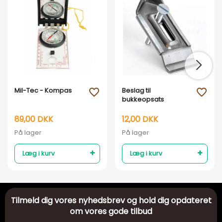
Mil-Tec - Kompas
Beslag til
favorite_outline
favorite_outline
bukkeopsats
89,00 DKK
12,00 DKK
På lager
På lager
Læg i kurv
Læg i kurv
Tilmeld dig vores nyhedsbrev og hold dig opdateret
om vores gode tilbud