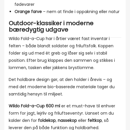
fødevarer
Orange farve
– nem at finde i oppakning eller natur
Outdoor-klassiker i moderne
bæredygtig udgave
Wildo Fold-a-Cup har i årtier været fast inventar i
felten – både blandt soldater og friluftsfolk. Koppen
folder sig ud med ét greb og låser sig selv i stabil
position. Efter brug klappes den sammen og stikkes i
lommen, tasken eller jakkens brystlomme.
Det holdbare design gør, at den holder i årevis – og
med det moderne bio-baserede materiale tager du
samtidig hensyn til miljøet.
Wildo Fold-a-Cup 600 ml
er et must-have til enhver
form for jagt, lejrliv og friluftseventyr. Uanset om du
kalder den for
foldekop
,
nassekop
eller
feltkop
, så
leverer den på både funktion og holdbarhed.