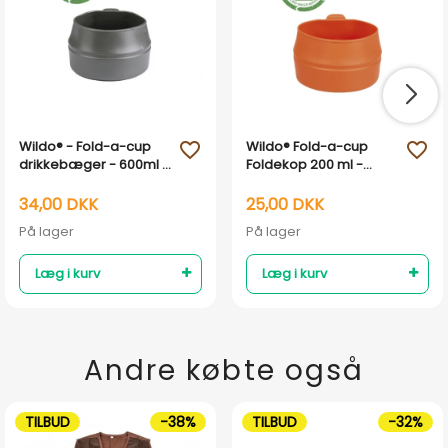
Wildo® - Fold-a-cup
Wildo® Fold-a-cup
favorite_outline
favorite_outline
drikkebæger - 600ml -
Foldekop 200 ml -
Miljøvenlig
Miljøvenlig - Orange
34,00 DKK
25,00 DKK
På lager
På lager
Læg i kurv
Læg i kurv
Andre købte også
TILBUD
-38%
TILBUD
-32%