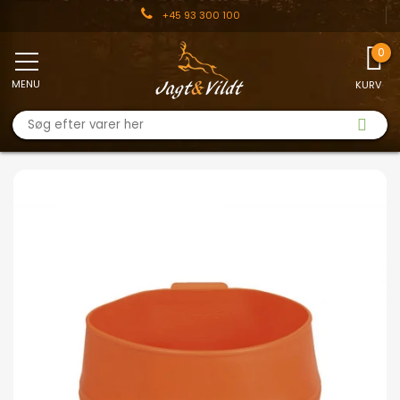
+45 93 300 100
MENU
KURV