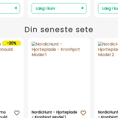
Læg i kurv
Læg i ku
Din seneste sete
-20%
ermo
NordicHunt - Hjorteplade
NordicHunt
favorite_outline
favorite_outline
ould
- Kronhjort Model 1
- Kronhjor