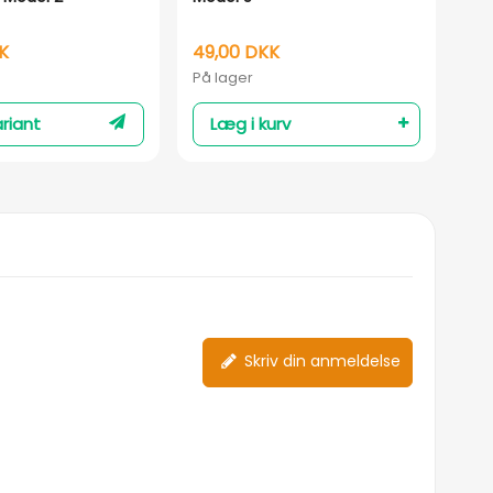
me
K
49,00 DKK
15
På lager
På 
riant
Læg i kurv
Skriv din anmeldelse