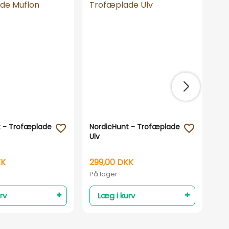
t - Trofæplade
NordicHunt - Trofæplade
No
favorite_outline
favorite_outline
Ulv
- 
mv
KK
299,00 DKK
99
På lager
På 
rv
Læg i kurv