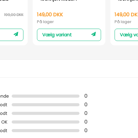
149,00 DKK
149,00 DK
199,00 DKK
På lager
På lager
Vælg variant
Vælg va
0
ende
0
odt
0
odt
0
OK
0
godt