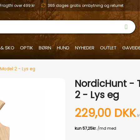
Fragtfri over 499 kr
365 dages gratis ombytning og returret
 & SKO
OPTIK
BØRN
HUND
NYHEDER
OUTLET
GAVEID
Model 2 - Lys eg
NordicHunt - 
2 - Lys eg
229,00 DKK
I