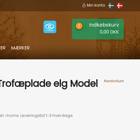
Min konto
Indkøbskurv
0,00 DKK
EER
MÆRKER
Trofæplade elg Model
NordicHunt
nkl. moms
Leveringstid 1-3 hverdage