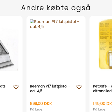
Andre købte også
sats
Beeman P17 luftpistol -
PetSafe - R
favorite_outline
favorite_outline
cal. 4,5
citronellad
899,00 DKK
145,00 D
På lager
På lager