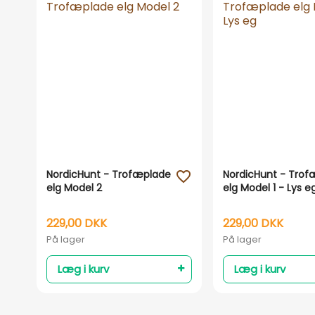
NordicHunt - Trofæplade
NordicHunt - Tro
favorite_outline
elg Model 2
elg Model 1 - Lys e
229,00 DKK
229,00 DKK
På lager
På lager
Læg i kurv
Læg i kurv