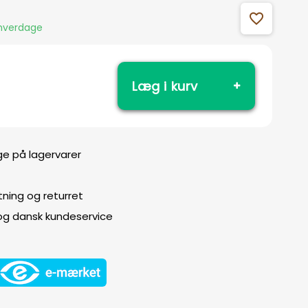
favorite_outline
 hverdage
Læg i kurv
ge på lagervarer
ning og returret
 og dansk kundeservice