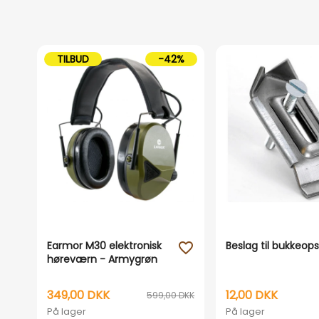
TILBUD
-42%
Earmor M30 elektronisk
Beslag til bukkeop
favorite_outline
høreværn - Armygrøn
349,00 DKK
12,00 DKK
599,00 DKK
På lager
På lager