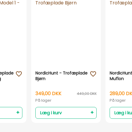
fæplade
NordicHunt - Trofæplade
NordicHun
favorite_outline
favorite_outline
g
Bjørn
Muflon
349,00 DKK
289,00 D
449,00 DKK
På lager
På lager
Læg i kurv
Læg i ku