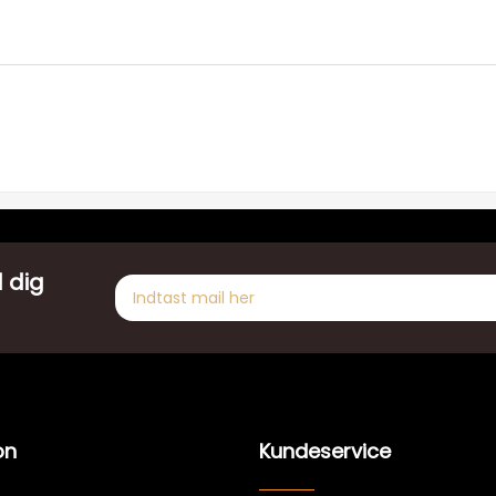
 dig
on
Kundeservice