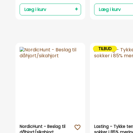
Læg i kurv
Læg i kurv
TILBUD
NordicHunt - Beslag til
Lasting - Tykke t
favorite_outline
dåhjort/sikahjort
sokker i 85% merin