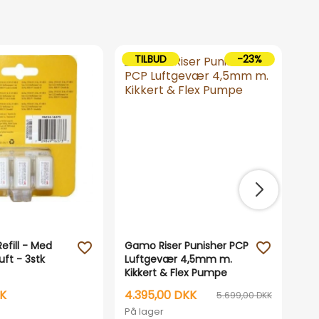
TILBUD
-23%
efill - Med
Gamo Riser Punisher PCP
Gr
favorite_outline
favorite_outline
uft - 3stk
Luftgevær 4,5mm m.
In
Kikkert & Flex Pumpe
KK
4.395,00 DKK
14
5.699,00 DKK
På lager
På 