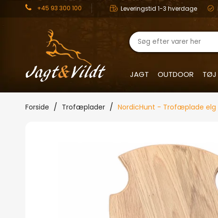
+45 93 300 100
Leveringstid 1-3 hverdage
JAGT
OUTDOOR
TØJ
Forside
Trofæplader
NordicHunt - Trofæplade elg 