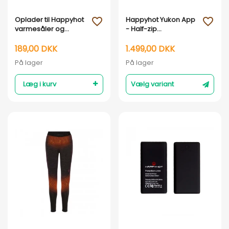
Vis her
Vis her
Oplader til Happyhot
Happyhot Yukon App
favorite_outline
favorite_outline
varmesåler og
- Half-zip
varmesokker 230V -
varmeundertrøje -
USB / USB Micro 5V
Dame
189,00 DKK
1.499,00 DKK
1.2A
På lager
På lager
Læg i kurv
Vælg variant