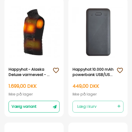
Vis her
Vis her
Happyhot - Alaska
Happyhot 10.000 mAh
favorite_outline
favorite_outline
Deluxe varmevest - 4
powerbank USB/USB-
Varmezoner
C
1.699,00 DKK
449,00 DKK
Ikke på lager
Ikke på lager
Vælg variant
Læg i kurv