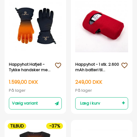
Vis her
Vis her
Happyhot Hafjell -
Happyhot - 1 stk. 2.600
favorite_outline
favorite_outline
Tykke handsker med
mAh batteri til
elvarme og Primaloft
undertøj
1.599,00 DKK
249,00 DKK
På lager
På lager
Vælg variant
Læg i kurv
TILBUD
-37%