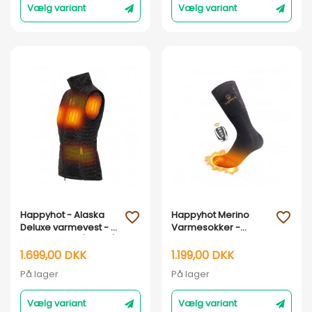
Vælg variant
Vælg variant
Vis her
Vis her
Happyhot - Alaska
Happyhot Merino
favorite_outline
favorite_outline
Deluxe varmevest - 4
Varmesokker -
Varmezoner (Dame)
Premium 2.0 - Kort
model
1.699,00 DKK
1.199,00 DKK
På lager
På lager
Vælg variant
Vælg variant