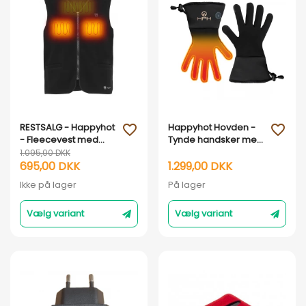
Vis her
Vis her
RESTSALG - Happyhot
Happyhot Hovden -
favorite_outline
favorite_outline
- Fleecevest med
Tynde handsker med
elvarme
elvarme ( Gloveliner )
1.095,00 DKK
695,00 DKK
1.299,00 DKK
Ikke på lager
På lager
Vælg variant
Vælg variant