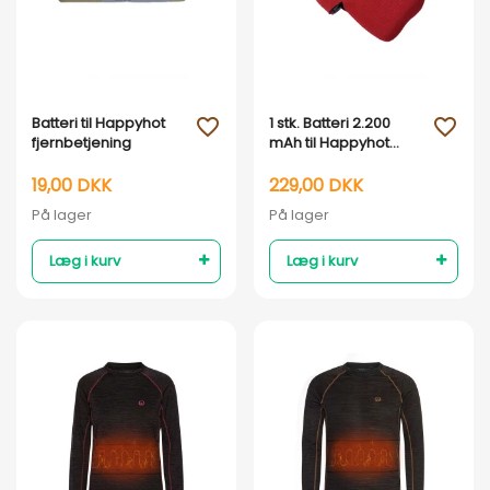
Vis her
Vis her
Batteri til Happyhot
1 stk. Batteri 2.200
favorite_outline
favorite_outline
fjernbetjening
mAh til Happyhot
skihandsker
19,00 DKK
229,00 DKK
På lager
På lager
Læg i kurv
Læg i kurv