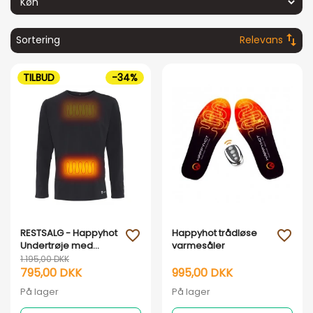
swap_vert
Sortering
Relevans
TILBUD
-34%
Vis her
Vis her
RESTSALG - Happyhot
Happyhot trådløse
favorite_outline
favorite_outline
Undertrøje med
varmesåler
elvarme
1.195,00 DKK
795,00 DKK
995,00 DKK
På lager
På lager