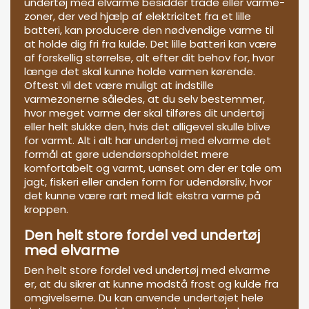
undertøj med elvarme besidder tråde eller varme-
zoner, der ved hjælp af elektricitet fra et lille
batteri, kan producere den nødvendige varme til
at holde dig fri fra kulde. Det lille batteri kan være
af forskellig størrelse, alt efter dit behov for, hvor
længe det skal kunne holde varmen kørende.
Oftest vil det være muligt at indstille
varmezonerne således, at du selv bestemmer,
hvor meget varme der skal tilføres dit undertøj
eller helt slukke den, hvis det alligevel skulle blive
for varmt. Alt i alt har undertøj med elvarme det
formål at gøre udendørsopholdet mere
komfortabelt og varmt, uanset om der er tale om
jagt, fiskeri eller anden form for udendørsliv, hvor
det kunne være rart med lidt ekstra varme på
kroppen.
Den helt store fordel ved undertøj
med elvarme
Den helt store fordel ved undertøj med elvarme
er, at du sikrer at kunne modstå frost og kulde fra
omgivelserne. Du kan anvende undertøjet hele