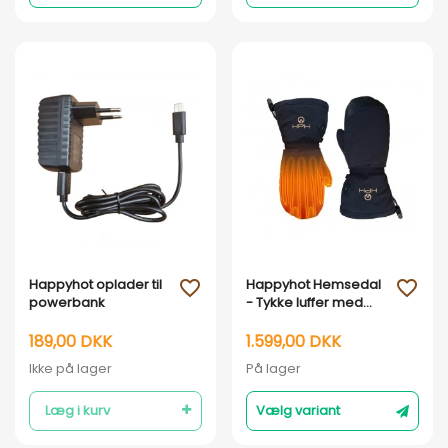
Vis her
Vis her
Happyhot oplader til
Happyhot Hemsedal
favorite_outline
favorite_outline
powerbank
- Tykke luffer med
elvarme og Primaloft
189,00 DKK
1.599,00 DKK
Ikke på lager
På lager
Læg i kurv
Vælg variant