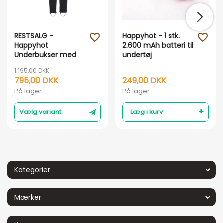
RESTSALG -
Happyhot - 1 stk.
favorite_outline
favorite_outline
Vis her
Vis her
Happyhot
2.600 mAh batteri til
Underbukser med
undertøj
elvarme
1.195,00 DKK
795,00 DKK
249,00 DKK
På lager
På lager
Vælg variant
Læg i kurv