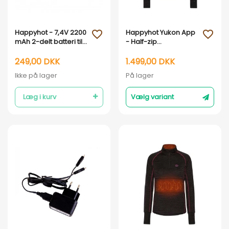
Vis her
Vis her
Happyhot - 7,4V 2200
Happyhot Yukon App
favorite_outline
favorite_outline
mAh 2-delt batteri til
- Half-zip
varmehandsker
varmeundertrøje -
Herre
249,00 DKK
1.499,00 DKK
Ikke på lager
På lager
Læg i kurv
Vælg variant