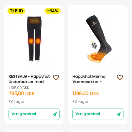
TILBUD
-34%
Vis her
Vis her
RESTSALG - Happyhot
Happyhot Merino
favorite_outline
favorite_outline
Underbukser med
Varmesokker -
elvarme
Premium 2.0
1.195,00 DKK
795,00 DKK
1.199,00 DKK
På lager
På lager
Vælg variant
Vælg variant