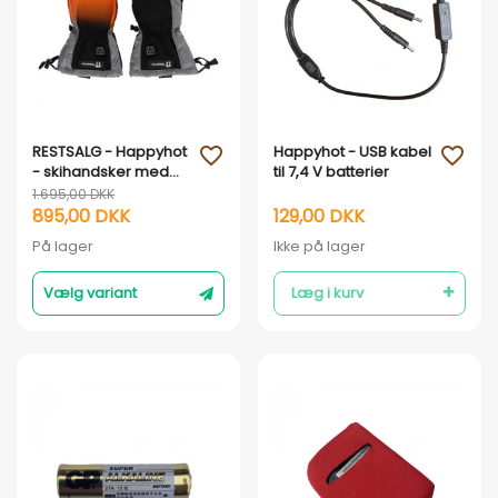
Vis her
Vis her
RESTSALG - Happyhot
Happyhot - USB kabel
favorite_outline
favorite_outline
- skihandsker med
til 7,4 V batterier
elvarme "Norway"
1.695,00 DKK
895,00 DKK
129,00 DKK
På lager
Ikke på lager
Vælg variant
Læg i kurv