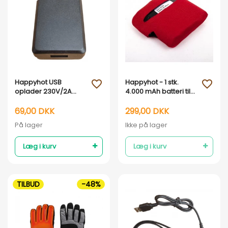
Vis her
Vis her
Happyhot USB
Happyhot - 1 stk.
favorite_outline
favorite_outline
oplader 230V/2A
4.000 mAh batteri til
(uden kabel)
veste og undertøj
69,00 DKK
299,00 DKK
På lager
Ikke på lager
Læg i kurv
Læg i kurv
TILBUD
-48%