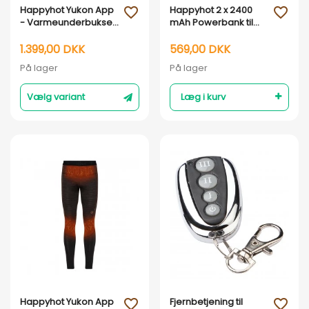
Vis her
Vis her
Happyhot Yukon App
Happyhot 2 x 2400
favorite_outline
favorite_outline
- Varmeunderbukser
mAh Powerbank til
- Dame
varmesokker
1.399,00 DKK
569,00 DKK
På lager
På lager
Vælg variant
Læg i kurv
Vis her
Vis her
Happyhot Yukon App
Fjernbetjening til
favorite_outline
favorite_outline