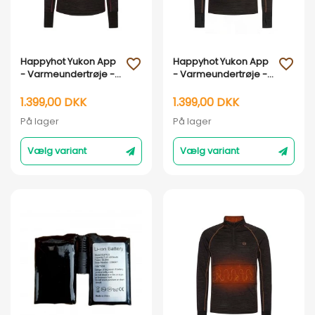
Vis her
Vis her
Happyhot Yukon App
Happyhot Yukon App
favorite_outline
favorite_outline
- Varmeundertrøje -
- Varmeundertrøje -
Dame
Herre
1.399,00 DKK
1.399,00 DKK
På lager
På lager
Vælg variant
Vælg variant