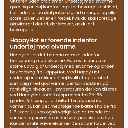
vinteren uden problemer. Undertøj med elvarme
giver dig en høj komfort og stor bevægelsesfrihed,
helt uden at du skal pakke dig ind i mange lag eller
store jakker. Det er en fordel, hvis du skal foretage
aktiviteter i det fri, der kræver, at du er i
bevægelse.
HappyHot er førende indenfor
undertøj med elvarme
HappyHot er det førende mærke indenfor
beklædning med elvarme. Hos os finder du et
større udvalg af undertøj med elvarme og anden
beklædning fra HappyHot. Med Happy Hot
undertøj er du sikker på høj kvalitet og komfort
samtidig med god varme, der kan indstilles på
forskellige niveauer. Temperaturen der kan tilføres
ved HappyHot undertøj spænder fra 35-65
grader. Afhængigt af hvilket trin du indstiller
varmen til, kan det medfølgende batteri holde fra
1-7 timer. Du kan også vælge ikke at tænde for
varmen og anvende undertøjet præcis som hvis
ikke der skulle være elvarme. Den store fordel ved