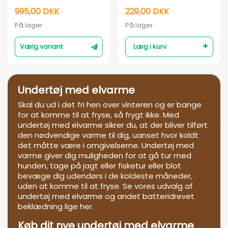
liner / Norway
handske
995,00 DKK
229,00 DKK
På lager
På lager
Vælg variant
Læg i kurv
Undertøj med elvarme
Skal du ud i det fri hen over vinteren og er bange
for at komme til at fryse, så frygt ikke. Med
undertøj med elvarme sikrer du, at der bliver tilført
den nødvendige varme til dig, uanset hvor koldt
det måtte være i omgivelserne. Undertøj med
varme giver dig muligheden for at gå tur med
hunden, tage på jagt eller fisketur eller blot
bevæge dig udendørs i de koldeste måneder,
uden at komme til at fryse. Se vores udvalg af
undertøj med elvarme og andet batteridrevet
beklædning lige her.
Køb dit nye undertøj med elvarme