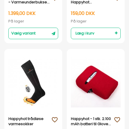
- Varmeunderbukser
Happyhot
- Herre
varmesåler/sokker
1.399,00 DKK
159,00 DKK
På lager
På lager
Vælg variant
Læg i kurv
Vis her
Vis her
Happyhot trådløse
Happyhot - 1 stk. 2.100
favorite_outline
favorite_outline
varmesokker
mAh batteri til Glove