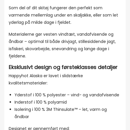
Som del af dit skitøj fungerer den perfekt som
varmende mellemlag under en skaljakke, eller som let
yderlag på milde dage i fjeldet.
Materialerne gør vesten vindtæt, vandafvisende og
åndbar – optimal til både drivjagt, stillesiddende jagt,
isfiskeri, skovarbejde, snevandring og lange dage i
fjeldene.
Eksklusivt design og førsteklasses detaljer
Happyhot Alaska er lavet i slidstærke
kvalitetsmaterialer:
Yderstof i 100 % polyester – vind- og vandafvisende
Inderstof i 100 % polyamid
Isolering i 100 % 3M Thinsulate™ – let, varm og
åndbar
Designet er gennemført med: