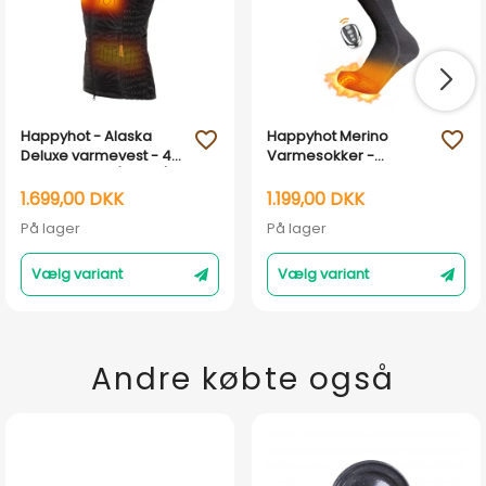
Happyhot - Alaska
Happyhot Merino
favorite_outline
favorite_outline
Deluxe varmevest - 4
Varmesokker -
Varmezoner (Dame)
Premium 2.0
1.699,00 DKK
1.199,00 DKK
På lager
På lager
Vælg variant
Vælg variant
Andre købte også