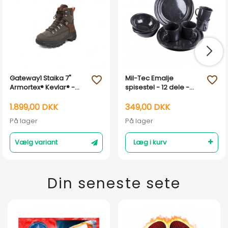
Gateway1 Staika 7"
Mil-Tec Emalje
favorite_outline
favorite_outline
Armortex® Kevlar® -
spisestel - 12 dele -
Jagtstøvle med kevlar
Sort
forstærkning
1.899,00 DKK
349,00 DKK
På lager
På lager
Vælg variant
Læg i kurv
Din seneste sete