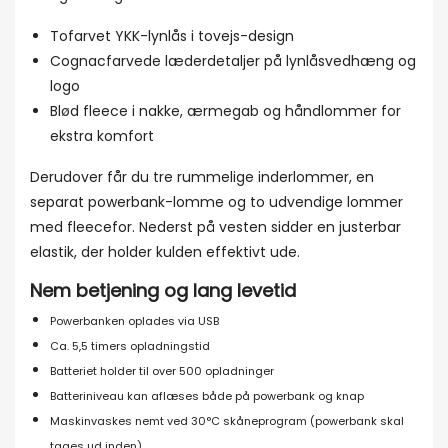
Tofarvet YKK-lynlås i tovejs-design
Cognacfarvede læderdetaljer på lynlåsvedhæng og
logo
Blød fleece i nakke, ærmegab og håndlommer for
ekstra komfort
Derudover får du tre rummelige inderlommer, en
separat powerbank-lomme og to udvendige lommer
med fleecefor. Nederst på vesten sidder en justerbar
elastik, der holder kulden effektivt ude.
Nem betjening og lang levetid
Powerbanken oplades via USB
Ca. 5,5 timers opladningstid
Batteriet holder til over 500 opladninger
Batteriniveau kan aflæses både på powerbank og knap
Maskinvaskes nemt ved 30°C skåneprogram (powerbank skal
tages ud inden)