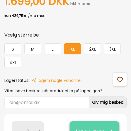
1.699,00 DKK
Inkl. moms
Vælg størrelse
S
M
L
XL
2XL
3XL
4XL
favorite_outline
Lagerstatus:
På lager i nogle varianter
Vil du have besked, når produktet er på lager igen?
Giv mig besked