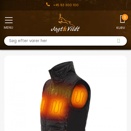
+45 93 300 100
MENU
KURV