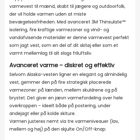
varmevest til mænd, skabt til jægere og outdoorfolk,
der vil holde varmen uden at miste
bevægelsesfriheden. Med avanceret 3M Thinsulate™
isolering, fire kraftige varmezoner og vind- og
vandafvisende materialer er denne varmevest perfekt
som jagt vest, som en del af dit skitøj eller som et
varmt mellemlag til alt slags friluftsliv.
Avanceret varme – diskret og effektiv
Selvom Alaska-vesten ligner en elegant og almindelig
vest, gemmer den på fire strategisk placerede
varmezoner: på lænden, mellem skuldrene og på
brystet. Det giver en jævn varmefordeling over hele
overkroppen – ideelt både på postering, under
andejagt eller på kolde skiture.
Varmen justeres nemt via tre varmeniveauer (lav,
mellem og høj) på den skjulte On/Off-knap: