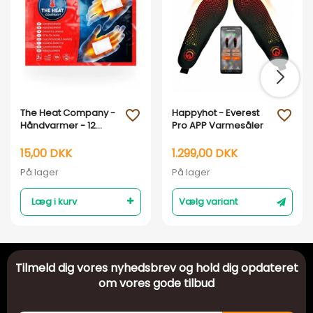
The Heat Company -
Happyhot - Everest
favorite_outline
favorite_outline
Håndvarmer - 12
Pro APP Varmesåler
timer
15,00 DKK
1.299,00 DKK
På lager
På lager
Læg i kurv
Vælg variant
Tilmeld dig vores nyhedsbrev og hold dig opdateret
om vores gode tilbud