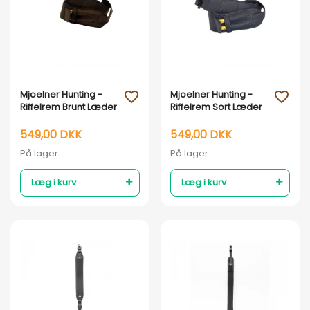
Vis her
Vis her
Mjoelner Hunting -
Mjoelner Hunting -
favorite_outline
favorite_outline
Riffelrem Brunt Læder
Riffelrem Sort Læder
549,00 DKK
549,00 DKK
På lager
På lager
Læg i kurv
Læg i kurv