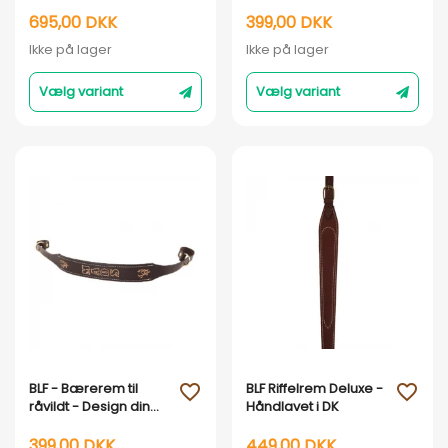
Håndlavet i DK : Brun
egen bærerem -
læder
Håndlavet i DK : Sort
695,00 DKK
399,00 DKK
læder
Ikke på lager
Ikke på lager
Vælg variant
Vælg variant
Vis her
Vis her
BLF - Bærerem til
BLF Riffelrem Deluxe -
favorite_outline
favorite_outline
råvildt - Design din
Håndlavet i DK
egen bærerem -
Håndlavet i DK : Brun
399,00 DKK
449,00 DKK