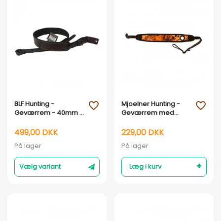
Vis her
Vis her
BLF Hunting -
Mjoelner Hunting -
favorite_outline
favorite_outline
Geværrem - 40mm -
Geværrem med
Sort og brun : Brun
tommelhul - orange
camouflage
499,00 DKK
229,00 DKK
På lager
På lager
Vælg variant
Læg i kurv