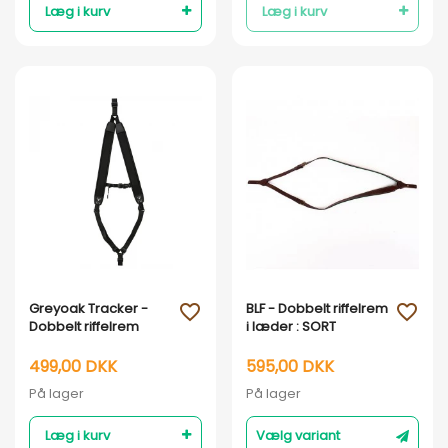
Læg i kurv
Læg i kurv
Vis her
Vis her
Greyoak Tracker -
BLF - Dobbelt riffelrem
favorite_outline
favorite_outline
Dobbelt riffelrem
i læder : SORT
499,00 DKK
595,00 DKK
På lager
På lager
Læg i kurv
Vælg variant