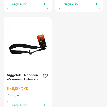
Læg i kurv
Læg i kurv
Vis her
Niggeloh - Neopren
favorite_outline
våbenrem Universal
Sort
549,00 DKK
På lager
Læg i kurv