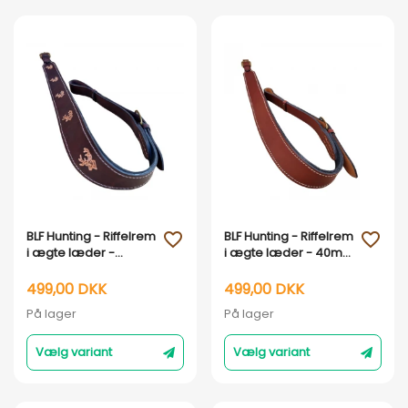
Vis her
Vis her
BLF Hunting - Riffelrem
BLF Hunting - Riffelrem
favorite_outline
favorite_outline
i ægte læder -
i ægte læder - 40mm
Håndlavet i DK -
- Sort og Brun : SORT
40mm : Brun
499,00 DKK
499,00 DKK
På lager
På lager
Vælg variant
Vælg variant