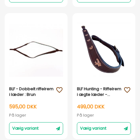
Vis her
Vis her
BLF - Dobbelt riffelrem
BLF Hunting - Riffelrem
favorite_outline
favorite_outline
i læder : Brun
i ægte læder -
Håndlavet i DK -
40mm : SORT
595,00 DKK
499,00 DKK
På lager
På lager
Vælg variant
Vælg variant