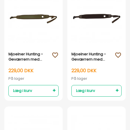
Vis her
Vis her
Mjoelner Hunting -
Mjoelner Hunting -
favorite_outline
favorite_outline
Geværrem med
Geværrem med
tommelhul - grøn
tommelhul - brun
229,00 DKK
229,00 DKK
På lager
På lager
Læg i kurv
Læg i kurv