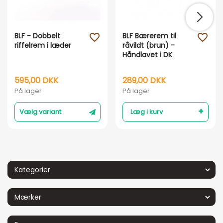
BLF - Dobbelt
BLF Bærerem til
favorite_outline
favorite_outline
Vis her
Vis her
riffelrem i læder
råvildt (brun) -
Håndlavet i DK
595,00 DKK
289,00 DKK
På lager
På lager
Vælg variant
Læg i kurv