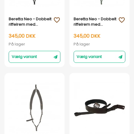
Vis her
Vis her
Beretta Neo - Dobbelt
Beretta Neo - Dobbelt
favorite_outline
favorite_outline
riffelrem med
riffelrem med
rygbæring : Sort
rygbæring : Grøn
345,00 DKK
345,00 DKK
På lager
På lager
Vælg variant
Vælg variant