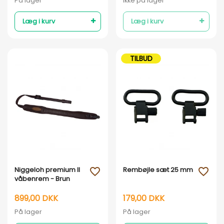
På lager
Ikke på lager
Læg i kurv
Læg i kurv
TILBUD
Vis her
Vis her
Niggeloh premium II
Rembøjle sæt 25 mm
favorite_outline
favorite_outline
våbenrem - Brun
899,00 DKK
179,00 DKK
På lager
På lager