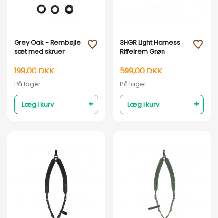
Vis her
Vis her
Grey Oak - Rembøjle
3HGR Light Harness
favorite_outline
favorite_outline
sæt med skruer
Riffelrem Grøn
199,00 DKK
599,00 DKK
På lager
På lager
Læg i kurv
Læg i kurv