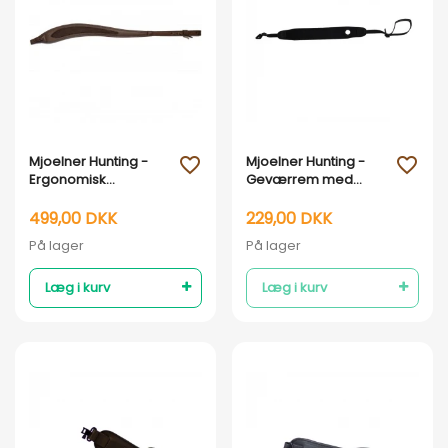
Vis her
Vis her
Mjoelner Hunting -
Mjoelner Hunting -
favorite_outline
favorite_outline
Ergonomisk
Geværrem med
geværrem
tommelhul - Sort
læder/loden
499,00 DKK
229,00 DKK
På lager
På lager
Læg i kurv
Læg i kurv