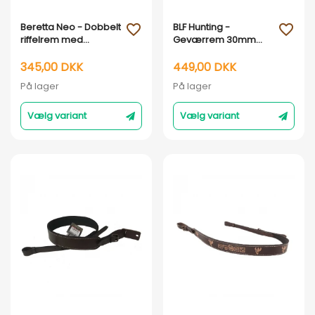
Vis her
Vis her
Beretta Neo - Dobbelt
BLF Hunting -
favorite_outline
favorite_outline
riffelrem med
Geværrem 30mm
rygbæring : Coffee
bred - Sort og Brun :
SORT
345,00 DKK
449,00 DKK
På lager
På lager
Vælg variant
Vælg variant