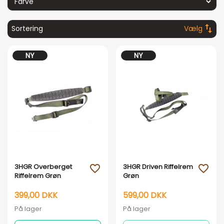
swap_vert
Sortering
Vælg
NY
NY
Vis her
Vis her
3HGR Overberget
3HGR Driven Riffelrem
favorite_outline
favorite_outline
Riffelrem Grøn
Grøn
399,00 DKK
599,00 DKK
På lager
På lager