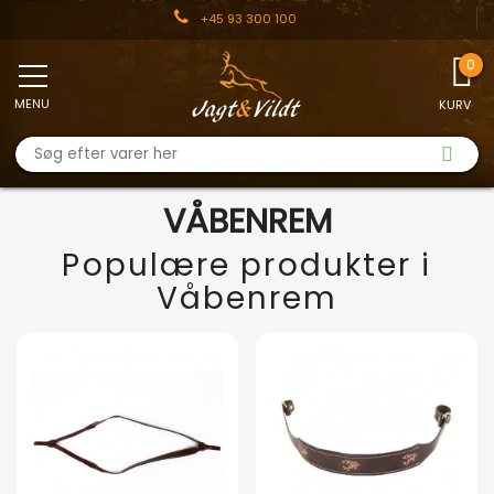
+45 93 300 100
MENU
KURV
VÅBENREM
Populære produkter i
Våbenrem