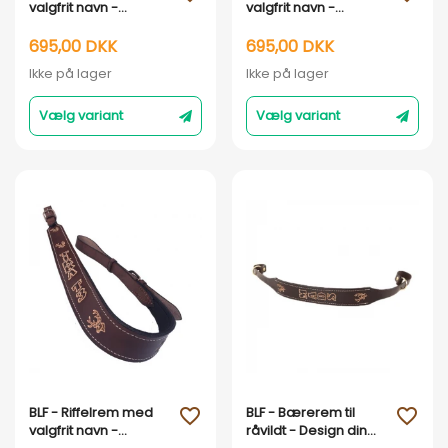
valgfrit navn -
valgfrit navn -
Håndlavet i DK : Brun
Håndlavet i DK : Sort
læder
læder
695,00 DKK
695,00 DKK
Ikke på lager
Ikke på lager
Vælg variant
Vælg variant
Vis her
Vis her
BLF - Riffelrem med
BLF - Bærerem til
favorite_outline
favorite_outline
valgfrit navn -
råvildt - Design din