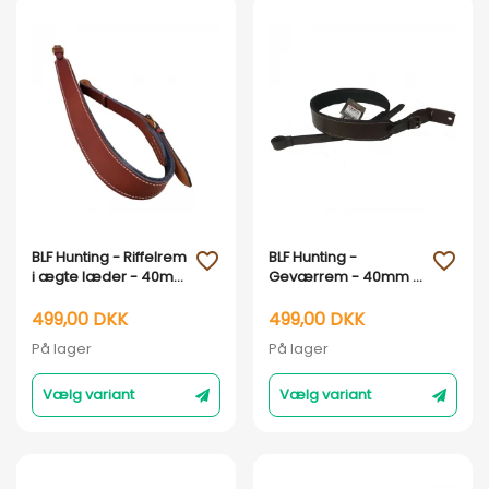
Vis her
Vis her
BLF Hunting - Riffelrem
BLF Hunting -
favorite_outline
favorite_outline
i ægte læder - 40mm
Geværrem - 40mm -
- Sort og Brun : Brun
Sort og brun : SORT
499,00 DKK
499,00 DKK
På lager
På lager
Vælg variant
Vælg variant