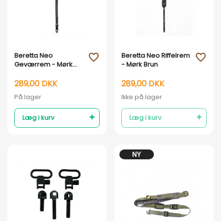
Vis her
Vis her
Beretta Neo
Beretta Neo Riffelrem
favorite_outline
favorite_outline
Geværrem - Mørk
- Mørk Brun
brun
289,00 DKK
289,00 DKK
På lager
Ikke på lager
Læg i kurv
Læg i kurv
NY