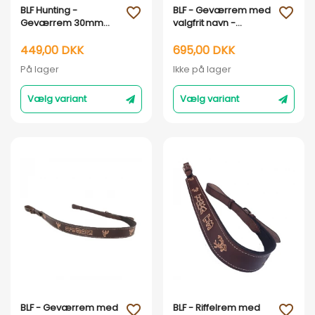
Vis her
Vis her
BLF Hunting -
BLF - Geværrem med
favorite_outline
favorite_outline
Geværrem 30mm
valgfrit navn -
bred - Sort og Brun :
Håndlavet i DK : Sort
Brun
læder
449,00 DKK
695,00 DKK
På lager
Ikke på lager
Vælg variant
Vælg variant
Vis her
Vis her
BLF - Geværrem med
BLF - Riffelrem med
favorite_outline
favorite_outline