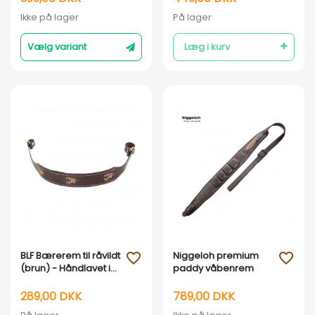
læder
Ikke på lager
På lager
Vælg variant
Læg i kurv
Vis her
Vis her
BLF Bærerem til råvildt
Niggeloh premium
favorite_outline
favorite_outline
(brun) - Håndlavet i
paddy våbenrem
DK
289,00 DKK
789,00 DKK