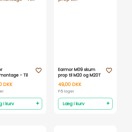
Vis her
Vis her
r
Earmor M09 skum
favorite_outline
favorite_outline
montage - Til
prop til M20 og M20T
høreværn
0 DKK
49,00 DKK
er
På lager
 i kurv
Læg i kurv