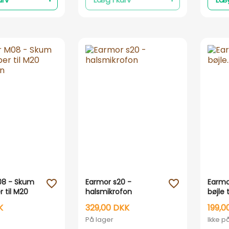
Vis her
Vis her
08 - Skum
Earmor s20 -
Earmo
favorite_outline
favorite_outline
 til M20
halsmikrofon
bøjle 
høre
K
329,00 DKK
199,0
På lager
Ikke p