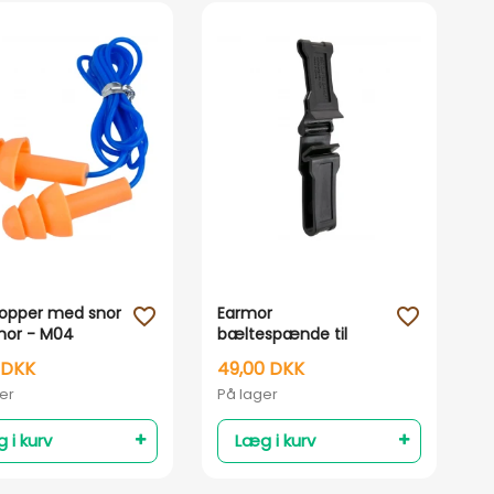
Vis her
Vis her
opper med snor
Earmor
favorite_outline
favorite_outline
mor - M04
bæltespænde til
høreværn - S08
 DKK
49,00 DKK
er
På lager
 i kurv
Læg i kurv