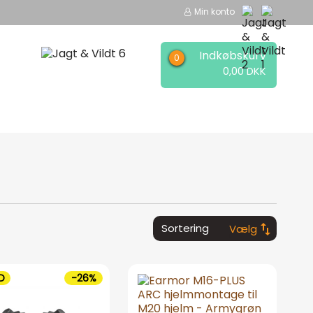
Min konto
Indkøbskurv
0,00 DKK
EER
MÆRKER
swap_vert
Sortering
Vælg
D
-26%