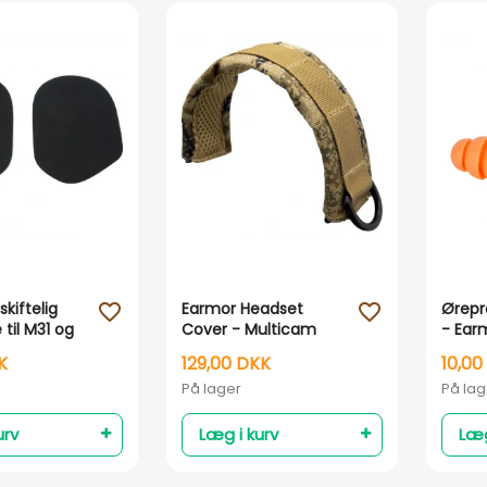
Vis her
Vis her
kiftelig
Earmor Headset
Ørepr
favorite_outline
favorite_outline
til M31 og
Cover - Multicam
- Ear
Camo
K
129,00 DKK
10,00
På lager
På lag
urv
Læg i kurv
Læg