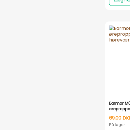
Earmor M
ørepropper
høreværn
69,00 DK
På lager