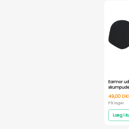
Earmor uds
skumpude 
M32
49,00 DK
På lager
Læg i k