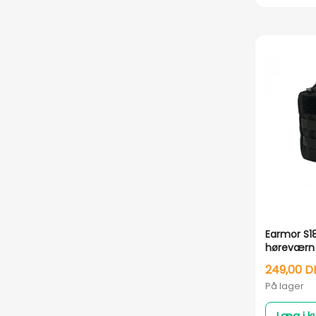
Earmor S18
høreværn
249,00 D
På lager
Læg i k