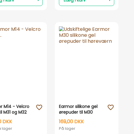
Vis her
Vis her
r M14 - Velcro
Earmor silikone gel
favorite_outline
favorite_outline
til M31 og M32
ørepuder til M30
værn
høreværn
0 DKK
169,00 DKK
å lager
På lager