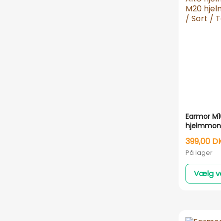
Earmor M1
hjelmmont
hjelm - A
399,00 D
Sort / San
På lager
Army grø
Vælg v