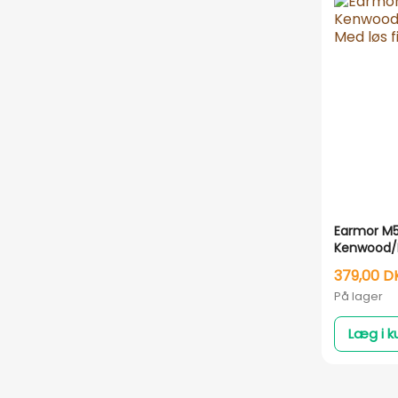
Earmor M52
Kenwood/
Med løs f
379,00 D
På lager
Læg i k