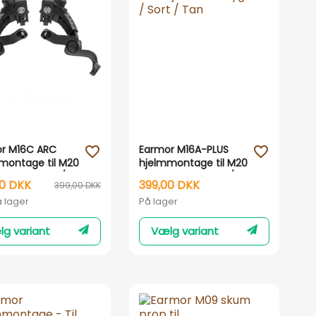
Vis her
Vis her
r M16C ARC
Earmor M16A-PLUS
favorite_outline
favorite_outline
montage til M20
hjelmmontage til M20
 - Armygrøn /
hjelm - Armygrøn /
00 DKK
399,00 DKK
399,00 DKK
 Sandfarvet :
Sort / Sandfarvet :
å lager
På lager
e Brown
SORT
g variant
Vælg variant