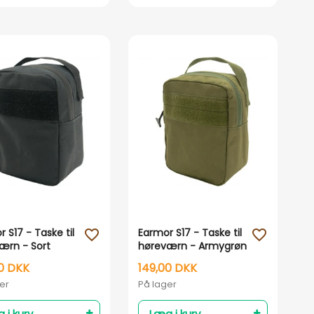
Vis her
Vis her
 S17 - Taske til
Earmor S17 - Taske til
favorite_outline
favorite_outline
ærn - Sort
høreværn - Armygrøn
0 DKK
149,00 DKK
er
På lager
 i kurv
Læg i kurv