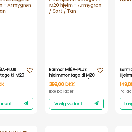
Vis her
Vis her
6A-PLUS
Earmor M16A-PLUS
Earmo
favorite_outline
favorite_outline
age til M20
hjelmmontage til M20
Hjelm
rmygrøn /
hjelm - Armygrøn /
M30 
KK
399,00 DKK
149,0
dfarvet :
Sort / Sandfarvet :
Ikke på lager
På lag
n
Coyote Brown
ariant
Vælg variant
Læg