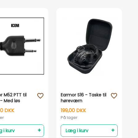
Vis her
Vis her
r M52 PTT til
Earmor S16 - Taske til
favorite_outline
favorite_outline
- Med løs
høreværn
rknap
00 DKK
199,00 DKK
er
På lager
 i kurv
Læg i kurv