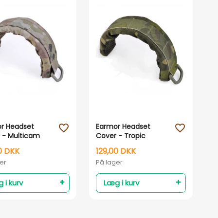
Vis her
Vis her
r Headset
Earmor Headset
favorite_outline
favorite_outline
 - Multicam
Cover - Tropic
Multicam
0 DKK
129,00 DKK
er
På lager
 i kurv
Læg i kurv