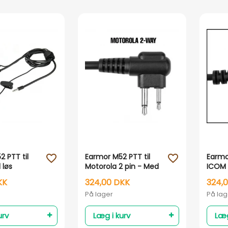
Vis her
Vis her
 PTT til
Earmor M52 PTT til
Earmo
favorite_outline
favorite_outline
 løs
Motorola 2 pin - Med
ICOM 
p
løs fingerknap
finge
KK
324,00 DKK
324,
På lager
På lag
urv
Læg i kurv
Læg