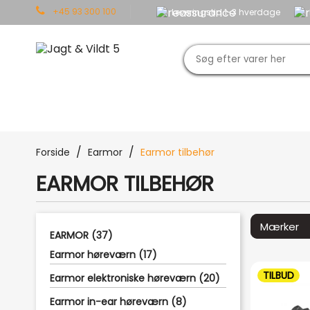
+45 93 300 100
Leveringstid 1-3 hverdage
JAGT
OUTDOOR
TØJ
Forside
Earmor
Earmor tilbehør
EARMOR TILBEHØR
EARMOR (37)
Earmor høreværn (17)
TILBUD
Earmor elektroniske høreværn (20)
Earmor in-ear høreværn (8)