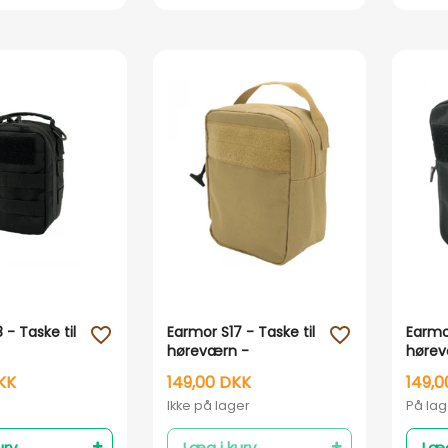
Vis her
Vis her
 - Taske til
Earmor S17 - Taske til
Earmor
favorite_outline
favorite_outline
høreværn -
hørev
Sandfarvet
KK
149,00 DKK
149,0
Ikke på lager
På lag
urv
Læg i kurv
Læg