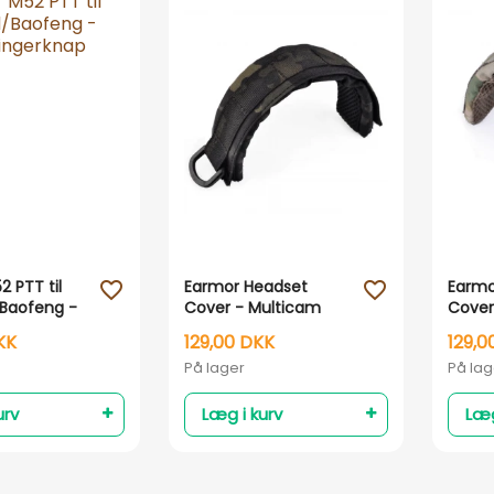
Vis her
Vis her
 PTT til
Earmor Headset
Earmo
favorite_outline
favorite_outline
Baofeng -
Cover - Multicam
Cover
ingerknap
Black
KK
129,00 DKK
129,0
På lager
På lag
urv
Læg i kurv
Læg