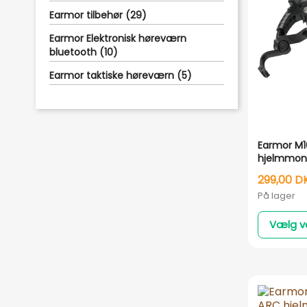
Earmor tilbehør (29)
Earmor Elektronisk høreværn
bluetooth (10)
Earmor taktiske høreværn (5)
Earmor M
hjelmmont
hjelm - A
299,00 D
Sort / San
På lager
SORT
Vælg v