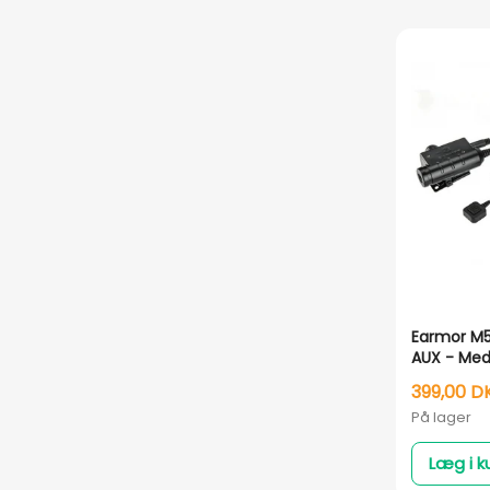
Earmor M52
AUX - Med
fingerkna
399,00 D
På lager
Læg i k