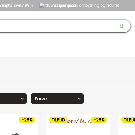
Fragtfri over 499 kr
365 dages gratis ombytning og returret
 & SKO
OPTIK
BØRN
HUND
NYHEDER
OUTLET
GAVEID
-26%
TILBUD
-26%
TILBU