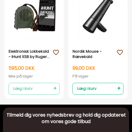
Vis her
Vis her
Elektronisk Lokkekald
Nordik Mouse -
favorite_outline
favorite_outline
- iHunt XSB by Ruger
Rævekald
Mini
595,00 DKK
99,00 DKK
Ikke på lager
På lager
Læg i kurv
Læg i kurv
Tilmeld dig vores nyhedsbrev og hold dig opdateret
om vores gode tilbud