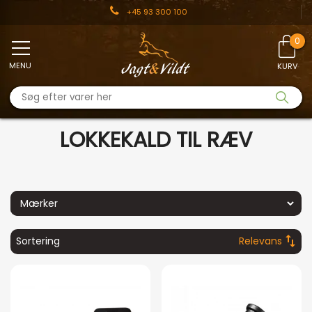
+45 93 300 100
MENU
KURV
LOKKEKALD TIL RÆV
swap_vert
Sortering
Relevans