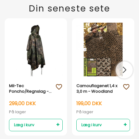
Din seneste sete
Mil-Tec
Camouflagenet 1,4 x
favorite_outline
favorite_outline
Poncho/Regnslag -
3,0 m - Woodland
Phantomleaf WASP l
Z3A Camouflage
299,00 DKK
199,00 DKK
På lager
På lager
Læg i kurv
Læg i kurv