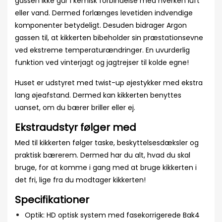
gassen ikke går i kemisk forbindelse med hverken luft
eller vand. Dermed forlænges levetiden indvendige
komponenter betydeligt. Desuden bidrager Argon
gassen til, at kikkerten bibeholder sin præstationsevne
ved ekstreme temperaturændringer. En uvurderlig
funktion ved vinterjagt og jagtrejser til kolde egne!
Huset er udstyret med twist-up øjestykker med ekstra
lang øjeafstand. Dermed kan kikkerten benyttes
uanset, om du bærer briller eller ej.
Ekstraudstyr følger med
Med til kikkerten følger taske, beskyttelsesdæksler og
praktisk bærerem. Dermed har du alt, hvad du skal
bruge, for at komme i gang med at bruge kikkerten i
det fri, lige fra du modtager kikkerten!
Specifikationer
Optik: HD optisk system med fasekorrigerede Bak4