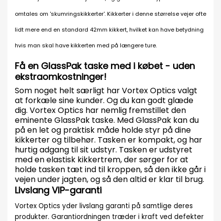
omtales om 'skumringskikkerter'. Kikkerter i denne størrelse vejer ofte
lidt mere end en standard 42mm kikkert, hvilket kan have betydning
hvis man skal have kikkerten med på længere ture.
Få en GlassPak taske med i købet - uden
ekstraomkostninger!
Som noget helt særligt har Vortex Optics valgt
at forkæle sine kunder. Og du kan godt glæde
dig. Vortex Optics har nemlig fremstillet den
eminente GlassPak taske. Med GlassPak kan du
på en let og praktisk måde holde styr på dine
kikkerter og tilbehør. Tasken er kompakt, og har
hurtig adgang til sit udstyr. Tasken er udstyret
med en elastisk kikkertrem, der sørger for at
holde tasken tæt ind til kroppen, så den ikke går i
vejen under jagten, og så den altid er klar til brug.
Livslang VIP-garanti
Vortex Optics yder livslang garanti på samtlige deres
produkter. Garantiordningen træder i kraft ved defekter