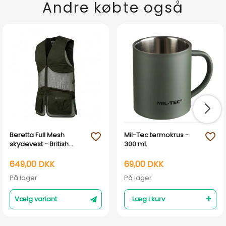
Andre købte også
Beretta Full Mesh
Mil-Tec termokrus -
favorite_outline
favorite_outline
skydevest - British
300 ml.
Green
649,00 DKK
69,00 DKK
På lager
På lager
Vælg variant
Læg i kurv