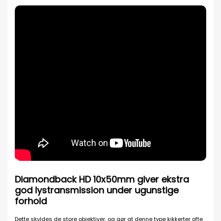
Diamondback HD 10x50mm giver ekstra
god lystransmission under ugunstige
forhold
Dette skyldes de store objektiver, og gør at denne type kikkerter ofte