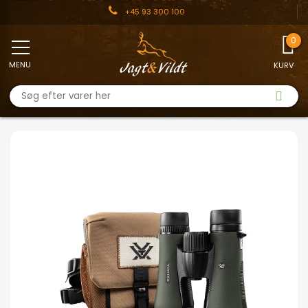
+45 93 300 100
MENU
KURV