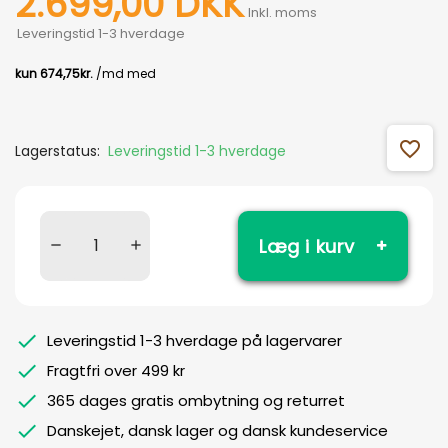
2.699,00 DKK
Inkl. moms
Leveringstid 1-3 hverdage
favorite_outline
Lagerstatus:
Leveringstid 1-3 hverdage
Læg i kurv
Leveringstid 1-3 hverdage på lagervarer
Fragtfri over 499 kr
365 dages gratis ombytning og returret
Danskejet, dansk lager og dansk kundeservice