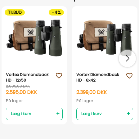
TILBUD
-4%
Vortex Diamondback
Vortex Diamondback
favorite_outline
favorite_outline
HD - 12x50
HD - 8x42
2.699,00 DKK
2.595,00 DKK
2.399,00 DKK
På lager
På lager
Læg i kurv
Læg i kurv