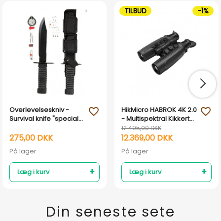
TILBUD
-1%
Overlevelseskniv -
HikMicro HABROK 4K 2.0
favorite_outline
favorite_outline
Survival knife "special
- Multispektral Kikkert
forces" Mil-Tec
med termisk & 4K
12.495,00 DKK
digital teknologi
275,00 DKK
12.369,00 DKK
På lager
På lager
Læg i kurv
Læg i kurv
Din seneste sete