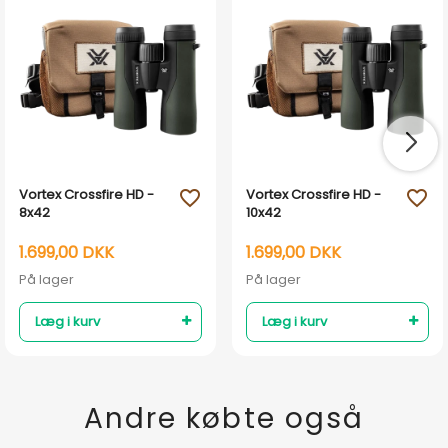
Vortex Crossfire HD -
Vortex Crossfire HD -
favorite_outline
favorite_outline
8x42
10x42
1.699,00 DKK
1.699,00 DKK
På lager
På lager
Læg i kurv
Læg i kurv
Andre købte også