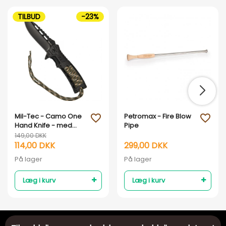
TILBUD
-23%
Mil-Tec - Camo One
Petromax - Fire Blow
favorite_outline
favorite_outline
Hand Knife - med
Pipe
tændstål
149,00 DKK
114,00 DKK
299,00 DKK
På lager
På lager
Læg i kurv
Læg i kurv