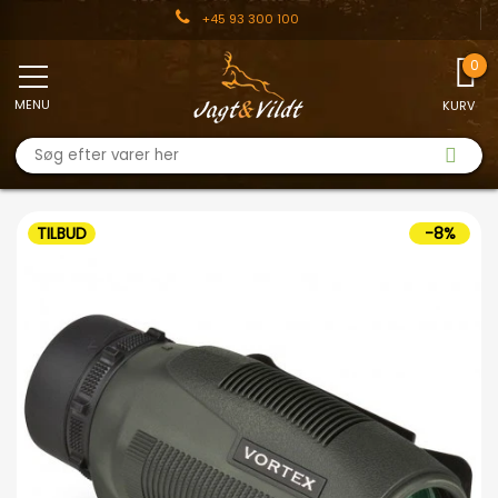
+45 93 300 100
MENU
KURV
TILBUD
-8%