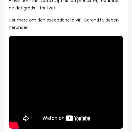
- hvis der står "Vortex Optics" på produktet, reparerer
de det gratis - for livet.
Hør mere om den exceptionelle VIP-Garanti i videoen
herunder: