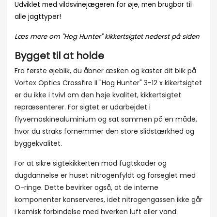
Udviklet med vildsvinejægeren for øje, men brugbar til
alle jagttyper!
Læs mere om "Hog Hunter" kikkertsigtet nederst på siden
Bygget til at holde
Fra første øjeblik, du åbner æsken og kaster dit blik på
Vortex Optics Crossfire II "Hog Hunter" 3-12 x kikertsigtet
er du ikke i tvivl om den høje kvalitet, kikkertsigtet
repræsenterer. For sigtet er udarbejdet i
flyvemaskinealuminium og sat sammen på en måde,
hvor du straks fornemmer den store slidstærkhed og
byggekvalitet.
For at sikre sigtekikkerten mod fugtskader og
dugdannelse er huset nitrogenfyldt og forseglet med
O-ringe. Dette bevirker også, at de interne
komponenter konserveres, idet nitrogengassen ikke går
i kemisk forbindelse med hverken luft eller vand.