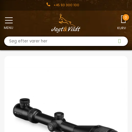
+45 93 300 100
MENU
KURV