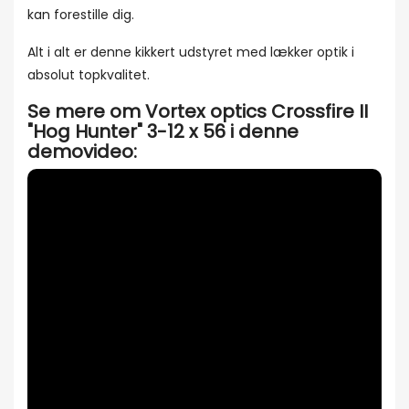
kan forestille dig.
Alt i alt er denne kikkert udstyret med lækker optik i
absolut topkvalitet.
Se mere om Vortex optics Crossfire II
"Hog Hunter" 3-12 x 56 i denne
demovideo: