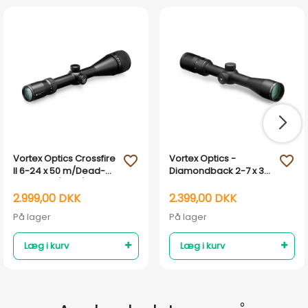
Vortex Optics Crossfire
Vortex Optics -
favorite_outline
favorite_outline
II 6-24 x 50 m/Dead-
Diamondback 2-7 x 35
Hold BDC (MOA)
Rimfire
2.999,00 DKK
2.399,00 DKK
På lager
På lager
Læg i kurv
Læg i kurv