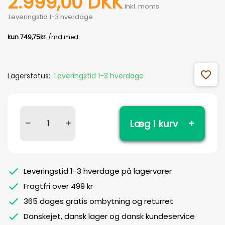
2.999,00 DKK
Inkl. moms
Leveringstid 1-3 hverdage
favorite_outline
Lagerstatus:
Leveringstid 1-3 hverdage
Læg i kurv
Leveringstid 1-3 hverdage på lagervarer
Fragtfri over 499 kr
365 dages gratis ombytning og returret
Danskejet, dansk lager og dansk kundeservice