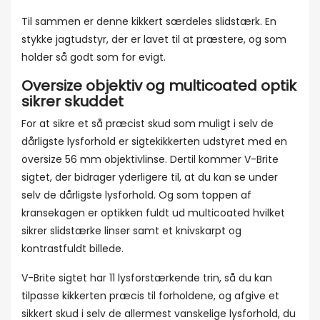
Til sammen er denne kikkert særdeles slidstærk. En
stykke jagtudstyr, der er lavet til at præstere, og som
holder så godt som for evigt.
Oversize objektiv og multicoated optik
sikrer skuddet
For at sikre et så præcist skud som muligt i selv de
dårligste lysforhold er sigtekikkerten udstyret med en
oversize 56 mm objektivlinse. Dertil kommer V-Brite
sigtet, der bidrager yderligere til, at du kan se under
selv de dårligste lysforhold. Og som toppen af
kransekagen er optikken fuldt ud multicoated hvilket
sikrer slidstærke linser samt et knivskarpt og
kontrastfuldt billede.
V-Brite sigtet har 11 lysforstærkende trin, så du kan
tilpasse kikkerten præcis til forholdene, og afgive et
sikkert skud i selv de allermest vanskelige lysforhold, du