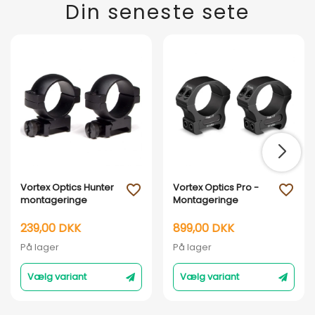
Din seneste sete
Vortex Optics Hunter
Vortex Optics Pro -
favorite_outline
favorite_outline
montageringe
Montageringe
239,00 DKK
899,00 DKK
På lager
På lager
Vælg variant
Vælg variant