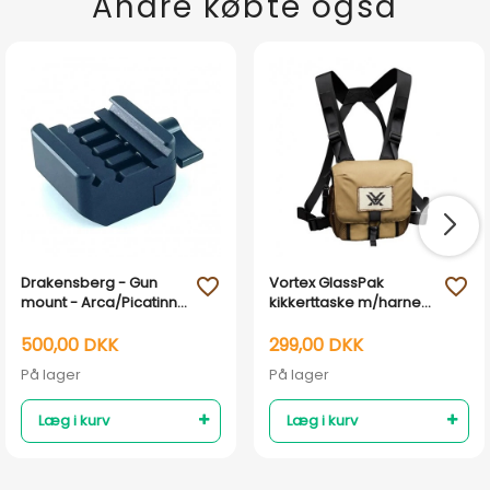
Andre købte også
Drakensberg - Gun
Vortex GlassPak
favorite_outline
favorite_outline
mount - Arca/Picatinny
kikkerttaske m/harness
montage
strap
500,00 DKK
299,00 DKK
På lager
På lager
Læg i kurv
Læg i kurv