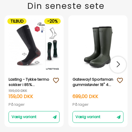
Din seneste sete
TILBUD
-20%
Lasting - Tykke termo
Gateway1 Sportsman
favorite_outline
favorite_outline
sokker i 85%
gummistøvler 18" 4
merinould
mm
199,00 DKK
159,00 DKK
699,00 DKK
På lager
På lager
Vælg variant
Vælg variant