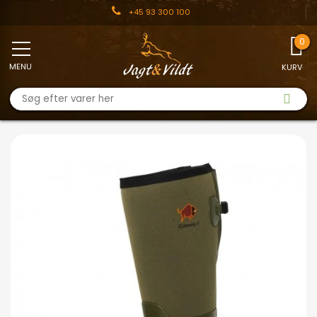
+45 93 300 100
MENU
KURV