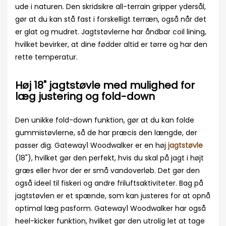
ude i naturen. Den skridsikre all-terrain gripper ydersål,
gør at du kan stå fast i forskelligt terræn, også når det
er glat og mudret. Jagtstøvlerne har åndbar coil lining,
hvilket bevirker, at dine fødder altid er tørre og har den
rette temperatur.
Høj 18" jagtstøvle med mulighed for
læg justering og fold-down
Den unikke fold-down funktion, gør at du kan folde
gummistøvlerne, så de har præcis den længde, der
passer dig. Gateway1 Woodwalker er en høj
jagtstøvle
(18"), hvilket gør den perfekt, hvis du skal på jagt i højt
græs eller hvor der er små vandoverløb. Det gør den
også ideel til fiskeri og andre friluftsaktiviteter. Bag på
jagtstøvlen er et spænde, som kan justeres for at opnå
optimal læg pasform. Gateway1 Woodwalker har også
heel-kicker funktion, hvilket gør den utrolig let at tage