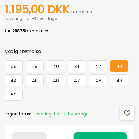
1.195,00 DKK
Inkl. moms
Leveringstid 1-3 hverdage
Vælg størrelse
38
39
40
41
42
43
44
45
46
47
48
49
50
favorite_outline
Lagerstatus:
Leveringstid 1-3 hverdage