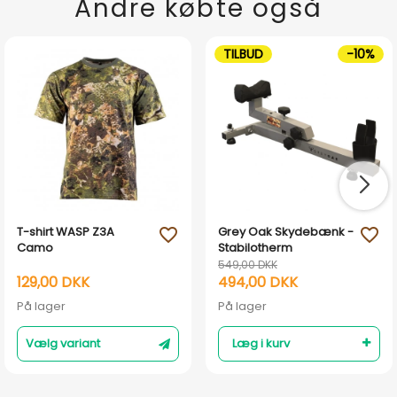
Andre købte også
TILBUD
-10%
T-shirt WASP Z3A
Grey Oak Skydebænk -
favorite_outline
favorite_outline
Camo
Stabilotherm
549,00 DKK
129,00 DKK
494,00 DKK
På lager
På lager
Vælg variant
Læg i kurv