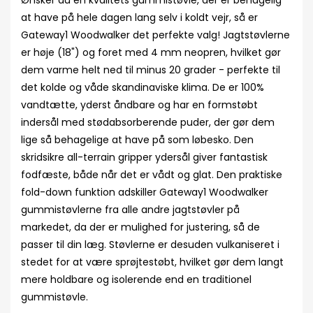
Ønsker du en kvalitets gummistøvle, der er behagelig
at have på hele dagen lang selv i koldt vejr, så er
Gateway1 Woodwalker det perfekte valg! Jagtstøvlerne
er høje (18") og foret med 4 mm neopren, hvilket gør
dem varme helt ned til minus 20 grader - perfekte til
det kolde og våde skandinaviske klima. De er 100%
vandtætte, yderst åndbare og har en formstøbt
indersål med stødabsorberende puder, der gør dem
lige så behagelige at have på som løbesko. Den
skridsikre all-terrain gripper ydersål giver fantastisk
fodfæste, både når det er vådt og glat. Den praktiske
fold-down funktion adskiller Gateway1 Woodwalker
gummistøvlerne fra alle andre jagtstøvler på
markedet, da der er mulighed for justering, så de
passer til din læg. Støvlerne er desuden vulkaniseret i
stedet for at være sprøjtestøbt, hvilket gør dem langt
mere holdbare og isolerende end en traditionel
gummistøvle.