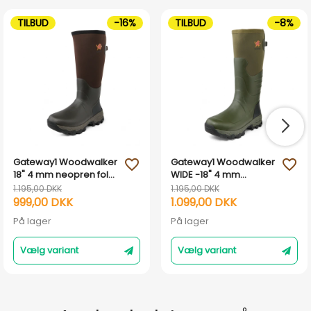
TILBUD
-16%
TILBUD
-8%
Gateway1 Woodwalker
Gateway1 Woodwalker
favorite_outline
favorite_outline
18" 4 mm neopren fold-
WIDE -18" 4 mm
down jagtstøvler - Dark
neopren fold-down
1.195,00 DKK
1.195,00 DKK
brown
jagtstøvler - Grøn
999,00 DKK
1.099,00 DKK
På lager
På lager
Vælg variant
Vælg variant