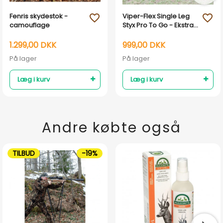
Fenris skydestok -
Viper-Flex Single Leg
favorite_outline
favorite_outline
camouflage
Styx Pro To Go - Ekstra
ben
1.299,00 DKK
999,00 DKK
På lager
På lager
Læg i kurv
Læg i kurv
Andre købte også
TILBUD
-19%