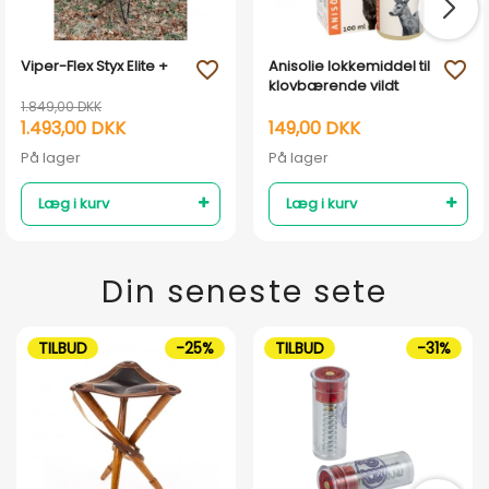
Viper-Flex Styx Elite +
Anisolie lokkemiddel til
favorite_outline
favorite_outline
klovbærende vildt
1.849,00 DKK
1.493,00 DKK
149,00 DKK
På lager
På lager
Læg i kurv
Læg i kurv
Din seneste sete
TILBUD
-25%
TILBUD
-31%