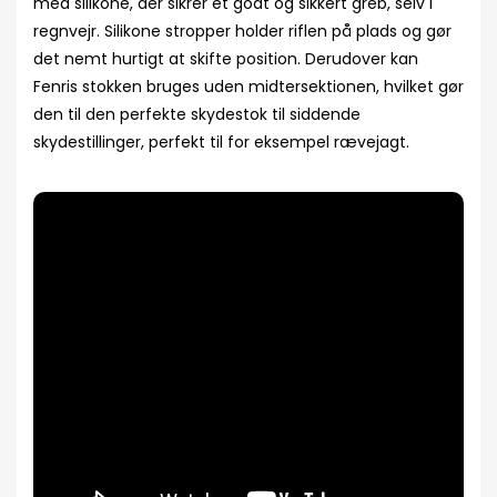
med silikone, der sikrer et godt og sikkert greb, selv i
regnvejr. Silikone stropper holder riflen på plads og gør
det nemt hurtigt at skifte position. Derudover kan
Fenris stokken bruges uden midtersektionen, hvilket gør
den til den perfekte skydestok til siddende
skydestillinger, perfekt til for eksempel rævejagt.