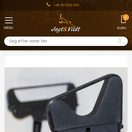
+45 93 300 100
MENU
KURV