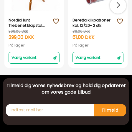
NordicHunt -
Beretta klikpatroner
favorite_outline
favorite_outline
Trebenet klapstol
kal. 12/20- 2 stk.
med tofarvet
399,00 DKK
89,00 DKK
lædersæde
299,00 DKK
61,00 DKK
På lager
På lager
Vælg variant
Vælg variant
Tilmeld dig vores nyhedsbrev og hold dig opdateret
om vores gode tilbud
Tilmeld