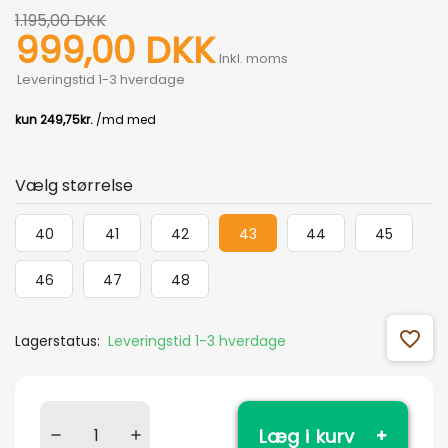
1.195,00 DKK
999,00 DKK
Inkl. moms
Leveringstid 1-3 hverdage
Vælg størrelse
40
41
42
43
44
45
46
47
48
favorite_outline
Lagerstatus:
Leveringstid 1-3 hverdage
Læg i kurv