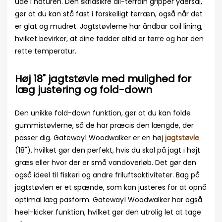
ude i naturen. Den skridsikre all-terrain gripper ydersål,
gør at du kan stå fast i forskelligt terræn, også når det
er glat og mudret. Jagtstøvlerne har åndbar coil lining,
hvilket bevirker, at dine fødder altid er tørre og har den
rette temperatur.
Høj 18" jagtstøvle med mulighed for
læg justering og fold-down
Den unikke fold-down funktion, gør at du kan folde
gummistøvlerne, så de har præcis den længde, der
passer dig. Gateway1 Woodwalker er en høj
jagtstøvle
(18"), hvilket gør den perfekt, hvis du skal på jagt i højt
græs eller hvor der er små vandoverløb. Det gør den
også ideel til fiskeri og andre friluftsaktiviteter. Bag på
jagtstøvlen er et spænde, som kan justeres for at opnå
optimal læg pasform. Gateway1 Woodwalker har også
heel-kicker funktion, hvilket gør den utrolig let at tage