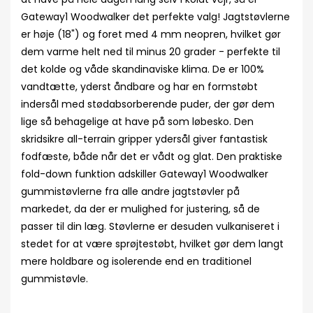
Gateway1 Woodwalker det perfekte valg! Jagtstøvlerne
er høje (18") og foret med 4 mm neopren, hvilket gør
dem varme helt ned til minus 20 grader - perfekte til
det kolde og våde skandinaviske klima. De er 100%
vandtætte, yderst åndbare og har en formstøbt
indersål med stødabsorberende puder, der gør dem
lige så behagelige at have på som løbesko. Den
skridsikre all-terrain gripper ydersål giver fantastisk
fodfæste, både når det er vådt og glat. Den praktiske
fold-down funktion adskiller Gateway1 Woodwalker
gummistøvlerne fra alle andre jagtstøvler på
markedet, da der er mulighed for justering, så de
passer til din læg. Støvlerne er desuden vulkaniseret i
stedet for at være sprøjtestøbt, hvilket gør dem langt
mere holdbare og isolerende end en traditionel
gummistøvle.