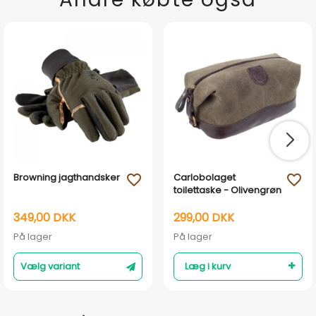
Browning jagthandsker
Carlobolaget
favorite_outline
favorite_outline
toilettaske - Olivengrøn
349,00 DKK
299,00 DKK
På lager
På lager
Vælg variant
Læg i kurv