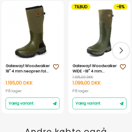
TILBUD
-8%
Gateway1 Woodwalker
Gateway1 Woodwalker
favorite_outline
favorite_outline
18" 4 mm neopren fold-
WIDE -18" 4 mm
down jagtstøvler -
neopren fold-down
1.195,00 DKK
Grøn
jagtstøvler - Grøn
1.195,00 DKK
1.099,00 DKK
På lager
På lager
Vælg variant
Vælg variant
Andre købte også