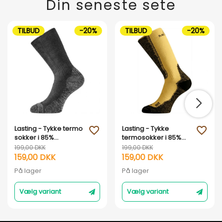
Din seneste sete
TILBUD
-20%
TILBUD
-20%
Lasting - Tykke termo
Lasting - Tykke
favorite_outline
favorite_outline
sokker i 85%
termosokker i 85%
merinould
merinould
199,00 DKK
199,00 DKK
159,00 DKK
159,00 DKK
På lager
På lager
Vælg variant
Vælg variant