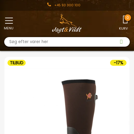
+45 93 300 100
MENU
KURV
TILBUD
-17%