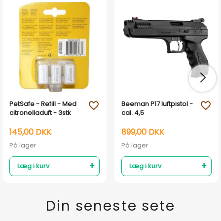
PetSafe - Refill - Med
Beeman P17 luftpistol -
favorite_outline
favorite_outline
citronelladuft - 3stk
cal. 4,5
145,00 DKK
899,00 DKK
På lager
På lager
Læg i kurv
Læg i kurv
Din seneste sete