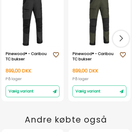
Pinewood® - Caribou
Pinewood® - Caribou
favorite_outline
favorite_outline
TC bukser
TC bukser
899,00 DKK
899,00 DKK
På lager
På lager
Vælg variant
Vælg variant
Andre købte også