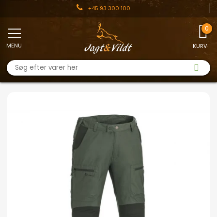
+45 93 300 100
MENU
KURV