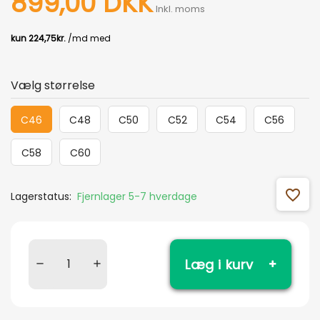
899,00 DKK
Inkl. moms
Vælg størrelse
C46
C48
C50
C52
C54
C56
C58
C60
favorite_outline
Lagerstatus:
Fjernlager 5-7 hverdage
Læg i kurv