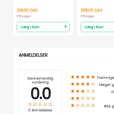
219,00 DKK
339,00 DKK
På lager
På lager
Læg i kurv
Læg i kurv
ANMELDELSER
Fremrag
Gennemsnitlig
vurdering
Meget g
0.0
G
Ikke 
0 Anmeldelse