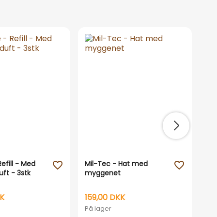
T
efill - Med
Mil-Tec - Hat med
Gam
favorite_outline
favorite_outline
uft - 3stk
myggenet
10
KK
159,00 DKK
1.
På lager
På 