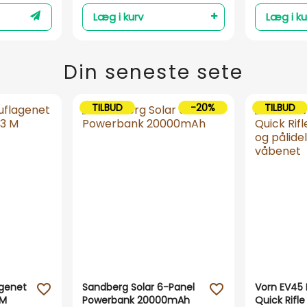
Læg i kurv
Læg i ku
Din seneste sete
TILBUD
-20%
TILBUD
genet
Sandberg Solar 6-Panel
Vorn EV45
favorite_outline
favorite_outline
 M
Powerbank 20000mAh
Quick Rifle