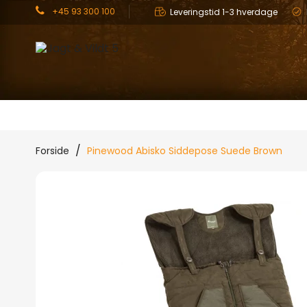
+45 93 300 100
Leveringstid 1-3 hverdage
JAGT
OUTDOOR
TØJ
Forside
Pinewood Abisko Siddepose Suede Brown