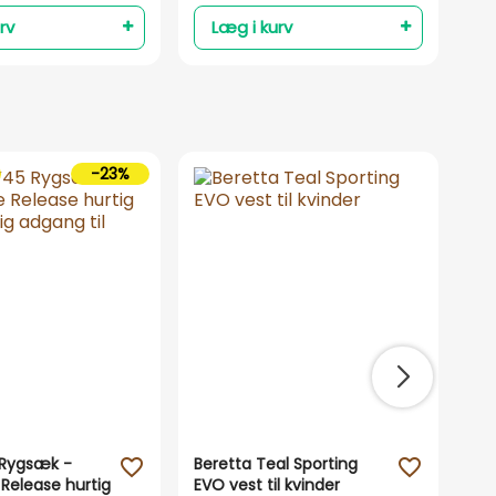
rv
Læg i kurv
-23%
 Rygsæk -
Beretta Teal Sporting
Min
favorite_outline
favorite_outline
 Release hurtig
EVO vest til kvinder