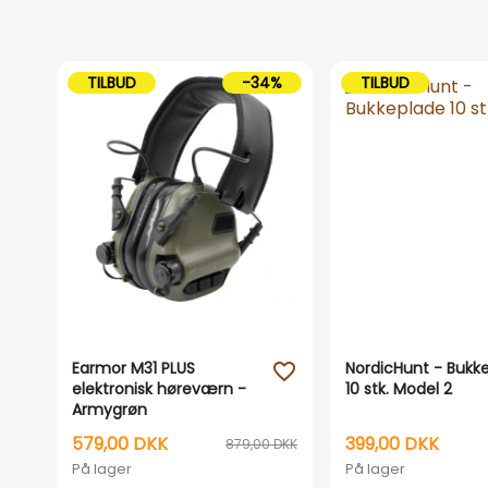
TILBUD
-34%
TILBUD
Earmor M31 PLUS
NordicHunt - Bukk
favorite_outline
elektronisk høreværn -
10 stk. Model 2
Armygrøn
579,00 DKK
399,00 DKK
879,00 DKK
På lager
På lager