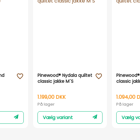
nd
Pinewood® Nydala quiltet
Pinewood® 
favorite_outline
favorite_outline
classic jakke M´S
classic jak
1.199,00 DKK
1.094,00 
På lager
På lager
Vælg variant
Vælg va