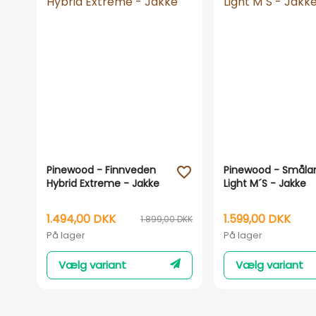
Pinewood - Finnveden
Pinewood - Småla
favorite_outline
Hybrid Extreme - Jakke
Light M´S - Jakke
1.494,00 DKK
1.599,00 DKK
1.899,00 DKK
På lager
På lager
Vælg variant
Vælg variant