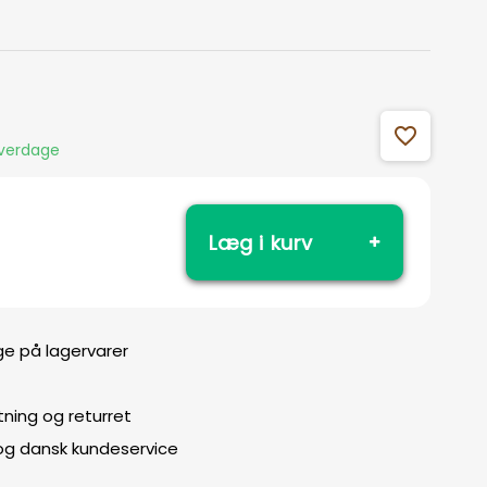
favorite_outline
hverdage
Læg i kurv
ge på lagervarer
ning og returret
 og dansk kundeservice