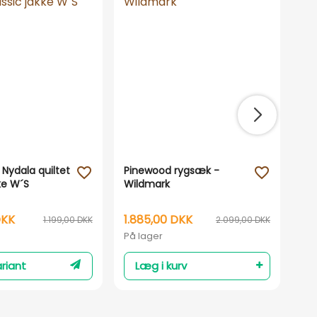
Nydala quiltet
Pinewood rygsæk -
Pi
favorite_outline
favorite_outline
ke W´S
Wildmark
Ab
Hun
DKK
1.885,00 DKK
88
1.199,00 DKK
2.099,00 DKK
På lager
På 
riant
Læg i kurv