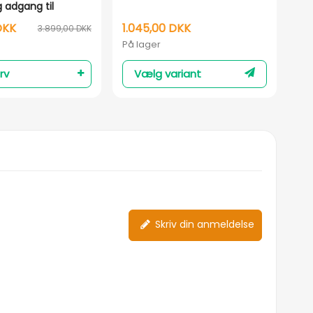
g adgang til
DKK
1.045,00 DKK
89
3.899,00 DKK
På lager
På 
rv
Vælg variant
Skriv din anmeldelse