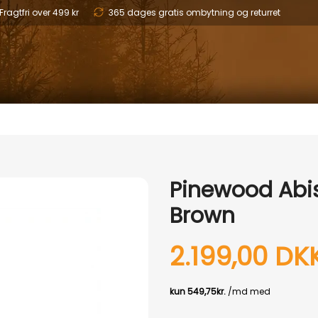
Fragtfri over 499 kr
365 dages gratis ombytning og returret
 & SKO
OPTIK
BØRN
HUND
NYHEDER
OUTLET
GAVEID
Pinewood Abi
Brown
2.199,00 DK