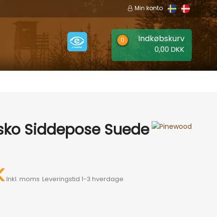
Min konto
Indkøbskurv
0,00 DKK
EER
MÆRKER
sko Siddepose Suede
K
Inkl. moms
Leveringstid 1-3 hverdage