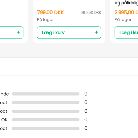
og pålideli
våbenet
799,00 DKK
2.995,00 
999,00 DKK
På lager
På lager
Læg i kurv
Læg i ku
0
ende
0
odt
0
odt
0
OK
0
godt