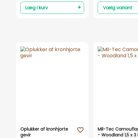
Læg i kurv
Vælg variant
Oplukker af kronhjorte
Mil-Tec Camoufla
favorite_outline
gevir
- Woodland 1,5 x 3