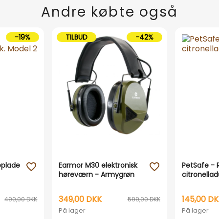
Andre købte også
-19%
TILBUD
-42%
eplade
Earmor M30 elektronisk
PetSafe - R
favorite_outline
favorite_outline
høreværn - Armygrøn
citronellad
349,00 DKK
145,00 D
490,00 DKK
599,00 DKK
På lager
På lager