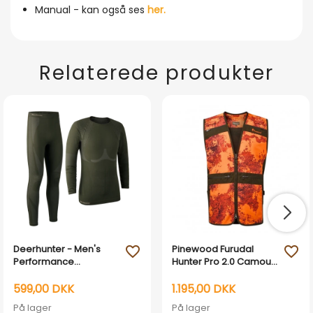
Manual - kan også ses
her.
Relaterede produkter
Deerhunter - Men's
Pinewood Furudal
favorite_outline
favorite_outline
Performance
Hunter Pro 2.0 Camou
Undertøjssæt
vest
599,00 DKK
1.195,00 DKK
På lager
På lager