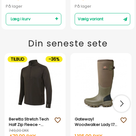
På lager
På lager
Læg i kurv
Vælg variant
Din seneste sete
TILBUD
-36%
Beretta Stretch Tech
Gateway1
favorite_outline
favorite_outline
Half Zip Fleece -
Woodwalker Lady 17"
Fleksibelt mellemlag
4 mm – Vandtæt
749,00 DKK
neopren