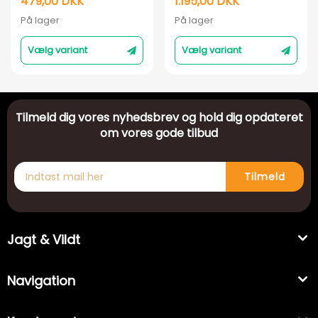
479,00 DKK
1.195,00 DKK
gummistøvle –
På lager
På lager
Walnut
Vælg variant
Vælg variant
Tilmeld dig vores nyhedsbrev og hold dig opdateret
om vores gode tilbud
Tilmeld
Jagt & Vildt
Navigation