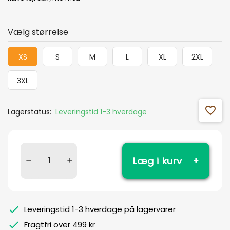
Vælg størrelse
XS
S
M
L
XL
2XL
3XL
favorite_outline
Lagerstatus:
Leveringstid 1-3 hverdage
Læg i kurv
Leveringstid 1-3 hverdage på lagervarer
Fragtfri over 499 kr