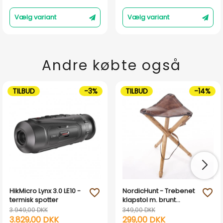
Vælg variant
Vælg variant
Andre købte også
TILBUD
-3%
TILBUD
-14%
HikMicro Lynx 3.0 LE10 -
NordicHunt - Trebenet
favorite_outline
favorite_outline
termisk spotter
klapstol m. brunt
lædersæde
3.949,00 DKK
349,00 DKK
3.829,00 DKK
299,00 DKK