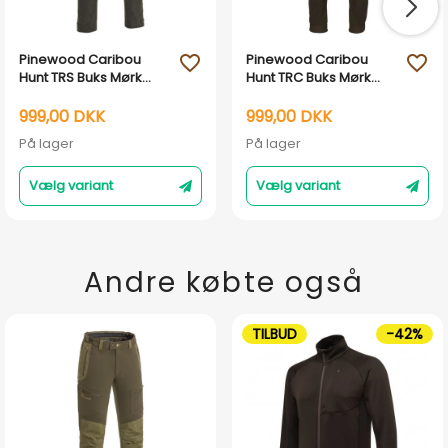
Pinewood Caribou
Pinewood Caribou
favorite_outline
favorite_outline
Hunt TRS Buks Mørk
Hunt TRC Buks Mørk
Oliven/Brun
Mossgrøn
999,00 DKK
999,00 DKK
På lager
På lager
Vælg variant
Vælg variant
Andre købte også
TILBUD
-42%