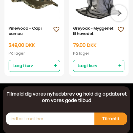
Pinewood - Cap i
Greyoak - Myggenet
favorite_outline
favorite_outline
camou
til hovedet
249,00 DKK
79,00 DKK
På lager
På lager
Læg i kurv
Læg i kurv
Tilmeld dig vores nyhedsbrev og hold dig opdateret
om vores gode tilbud
Tilmeld