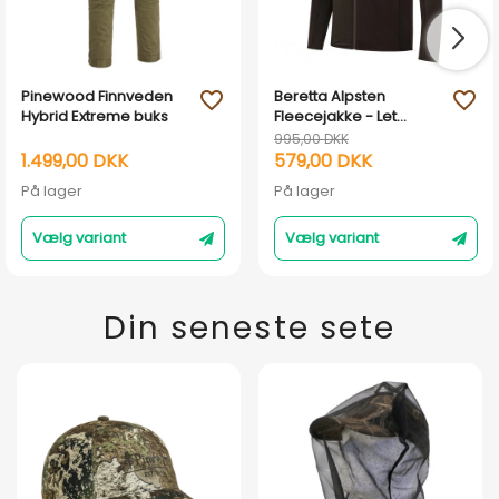
Pinewood Finnveden
Beretta Alpsten
favorite_outline
favorite_outline
Hybrid Extreme buks
Fleecejakke - Let
micro-grid mellemlag
995,00 DKK
1.499,00 DKK
579,00 DKK
På lager
På lager
Vælg variant
Vælg variant
Din seneste sete