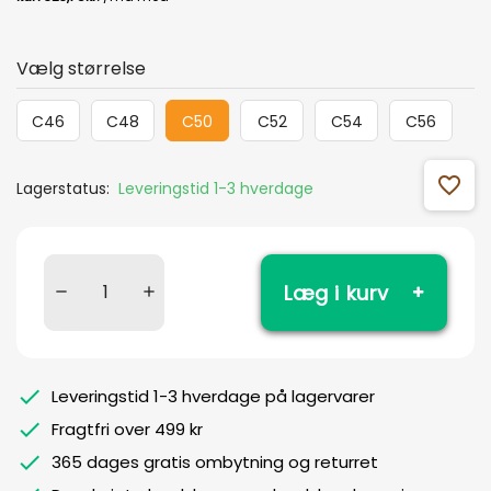
Vælg størrelse
C46
C48
C50
C52
C54
C56
favorite_outline
Lagerstatus:
Leveringstid 1-3 hverdage
Læg i kurv
Leveringstid 1-3 hverdage på lagervarer
Fragtfri over 499 kr
365 dages gratis ombytning og returret