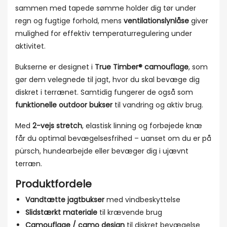
sammen med tapede sømme holder dig tør under
regn og fugtige forhold, mens
ventilationslynlåse
giver
mulighed for effektiv temperaturregulering under
aktivitet.
Bukserne er designet i
True Timber® camouflage
, som
gør dem velegnede til jagt, hvor du skal bevæge dig
diskret i terrænet. Samtidig fungerer de også som
funktionelle outdoor bukser
til vandring og aktiv brug.
Med
2-vejs stretch
, elastisk linning og forbøjede knæ
får du optimal bevægelsesfrihed – uanset om du er på
pürsch, hundearbejde eller bevæger dig i ujævnt
terræn.
Produktfordele
Vandtætte jagtbukser
med vindbeskyttelse
Slidstærkt materiale
til krævende brug
Camouflage / camo design
til diskret bevægelse