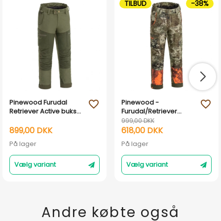
TILBUD
-38%
Pinewood Furudal
Pinewood -
favorite_outline
favorite_outline
Retriever Active bukser
Furudal/Retriever
børn
Active Camou - Børne
999,00 DKK
jagtbukser
899,00 DKK
618,00 DKK
På lager
På lager
Vælg variant
Vælg variant
Andre købte også