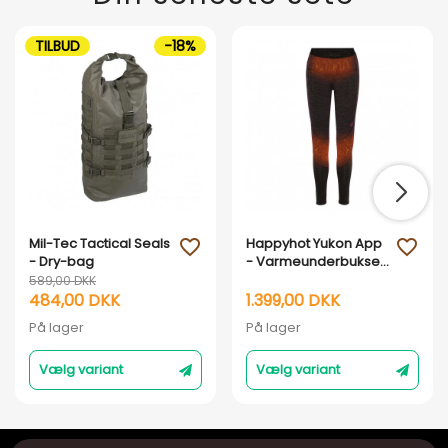
TILBUD
-18%
Mil-Tec Tactical Seals
Happyhot Yukon App
favorite_outline
favorite_outline
- Dry-bag
- Varmeunderbukser
- Dame
589,00 DKK
484,00 DKK
1.399,00 DKK
På lager
På lager
Vælg variant
Vælg variant