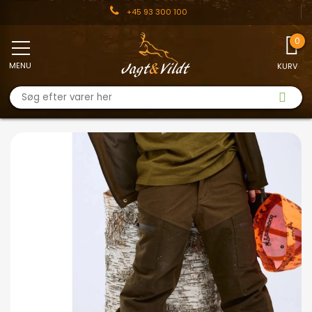
+45 93 300 100
MENU
KURV