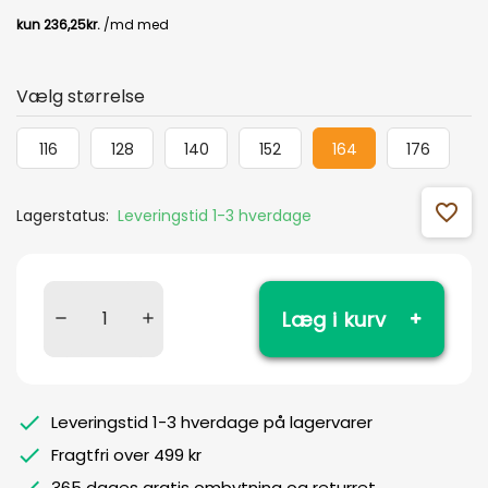
Vælg størrelse
116
128
140
152
164
176
favorite_outline
Lagerstatus:
Leveringstid 1-3 hverdage
Læg i kurv
Leveringstid 1-3 hverdage på lagervarer
Fragtfri over 499 kr
365 dages gratis ombytning og returret