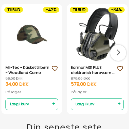
TILBUD
-42%
TILBUD
-34%
Mil-Tec - Kasket til børn
Earmor M31 PLUS
favorite_outline
favorite_outline
- Woodland Camo
elektronisk høreværn -
Armygrøn
59,00 DKK
879,00 DKK
34,00 DKK
579,00 DKK
På lager
På lager
Læg i kurv
Læg i kurv
Din seneste sete