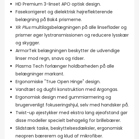
HD Premium 3-linset APO optisk design.
Fasekorrigeret og dielektrisk højreflekterende
belægning på Bak4 prismerne.
XR
Plus
multilagsbelægningen på alle linseflader og
prismer øger lystransmissionen og reducere lysskær
og skygger.
ArmorTek belægningen beskytter de udvendige
linser mod regn, snavs og ridser.
Plasma Tech forlænger holdbarheden på alle
belægninger markant.
Ergonomiske "True Open Hinge" design.
Vandtæt og dugfri konstruktion med Argongas.
Ergonomisk design med gummiarmering og
brugervenligt fokuseringshjul, selv med handsker på.
Twist-up øjestykker med ekstra lang øjeafstand gør
disse modeller specielt behagelig for brillebærer.
Slidstærk taske, beskyttelsesdæksler, ergonomisk
neopren bærerem og klud af mikrofiber.