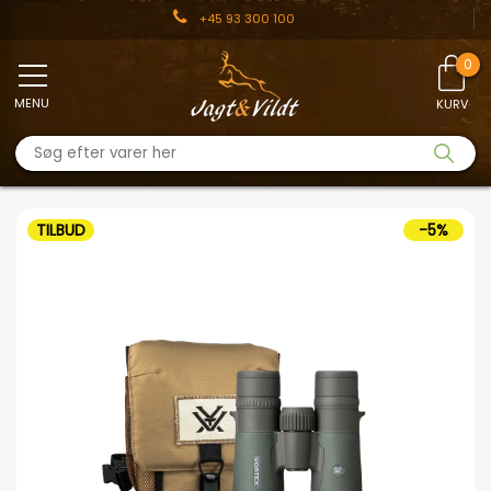
+45 93 300 100
MENU
KURV
TILBUD
-5%