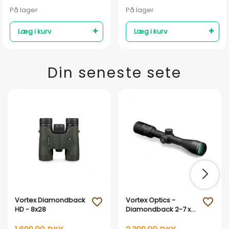
På lager
På lager
Læg i kurv
Læg i kurv
Din seneste sete
Vortex Diamondback
Vortex Optics -
favorite_outline
favorite_outline
HD - 8x28
Diamondback 2-7 x
35 Rimfire