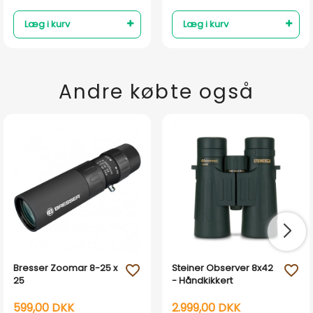
Læg i kurv
Læg i kurv
Andre købte også
Bresser Zoomar 8-25 x
Steiner Observer 8x42
favorite_outline
favorite_outline
25
- Håndkikkert
599,00 DKK
2.999,00 DKK